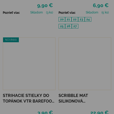
9,90 €
6,90 €
Skladom
(3 ks)
Skladom
(5 ks)
Pozrieť viac
Pozrieť viac
20
21
22
23
24
25
26
27
NOVINKA
STRIHACIE STIELKY DO
SCRIBBLE MAT
TOPÁNOK VTR BAREFOOT
SILIKONOVÁ
AKTÍVNE UHLIE UNI
OMAĽOVÁNKA – NA
3,90 €
22,90 €
ZÁHRADE