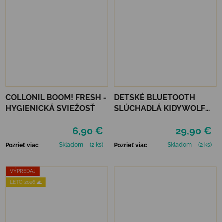
COLLONIL BOOM! FRESH -
DETSKÉ BLUETOOTH
HYGIENICKÁ SVIEŽOSŤ
SLÚCHADLÁ KIDYWOLF
KIDYEARS - MODRÉ
6,90 €
29,90 €
Skladom
(2 ks)
Skladom
(2 ks)
Pozrieť viac
Pozrieť viac
VÝPREDAJ
LETO 2026 🌊