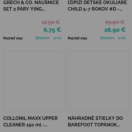
GRECH & CO. NÁUŠNICE
IZIPIZI DETSKÉ OKULIARE
SET 2 PÁRY YING
CHILD 5-7 ROKOV #D -
YANG+PEACE
BLACK ROAD
22,50 €
29,90 €
6,75 €
26,90 €
Skladom
(2 ks)
Skladom
(1 ks)
Pozrieť viac
Pozrieť viac
COLLONIL MAXX UPPER
NÁHRADNÉ STIELKY DO
CLEANER 150 ml -
BAREFOOT TOPÁNOK
ČISTIACA PENA
MURIS MINI