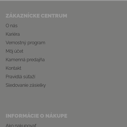
Zápätie
ZÁKAZNÍCKE CENTRUM
O nás
Kariéra
Vernostný program
Môj účet
Kamenná predajňa
Kontakt
Pravidlá súťaží
Sledovanie zásielky
INFORMÁCIE O NÁKUPE
Ako nakupovať