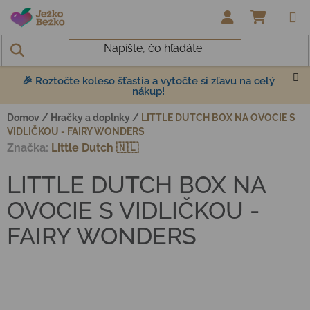
Prejsť na obsah
NÁKUP
🎉 Roztočte koleso šťastia a vytočte si zľavu na celý
nákup!
Domov
/
Hračky a doplnky
/
LITTLE DUTCH BOX NA OVOCIE S
VIDLIČKOU - FAIRY WONDERS
Značka:
Little Dutch 🇳🇱
LITTLE DUTCH BOX NA
OVOCIE S VIDLIČKOU -
FAIRY WONDERS