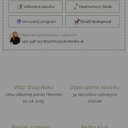
Veľkostná tabuľka
Nadmerkový ťahák
Vernostný program
Strážiť dostupnosť
Radi vám pomôžeme s výberom
+421 948 123 802
info@jezkobezko.sk
Víťaz Shop Roku
Objavujeme novinky
cena odbornej poroty Heureka
34 starostlivo vybraných
za rok 2025
značiek
Presné rozmery
Bežko Klub