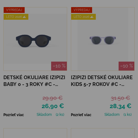
VÝPREDAJ
VÝPREDAJ
LETO 2026 🌊
LETO 2026 🌊
–10 %
–10 %
DETSKÉ OKULIARE IZIPIZI
IZIPIZI DETSKÉ OKULIARE
BABY 0 - 3 ROKY #C -
KIDS 5-7 ROKOV #C -
DENIM BLUE
LAVENDER POLARIZED
29,90 €
31,50 €
26,90 €
28,34 €
Skladom
(2 ks)
Skladom
(1 ks)
Pozrieť viac
Pozrieť viac