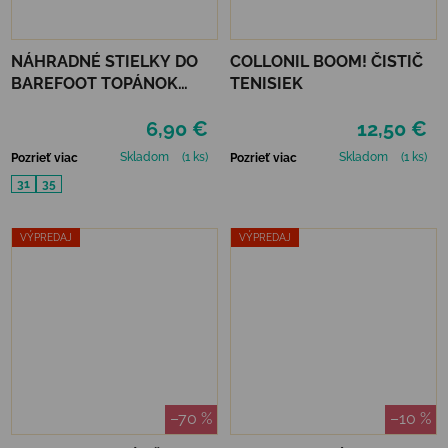
NÁHRADNÉ STIELKY DO
COLLONIL BOOM! ČISTIČ
BAREFOOT TOPÁNOK
TENISIEK
MURIS JUNIOR
6,90 €
12,50 €
Skladom
(1 ks)
Skladom
(1 ks)
Pozrieť viac
Pozrieť viac
31
35
VÝPREDAJ
VÝPREDAJ
–70 %
–10 %