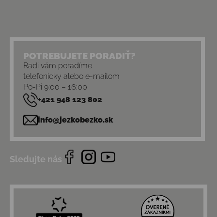
POTREBUJETE PORADIŤ?
Radi vám poradíme
telefonicky alebo e-mailom
Po-Pi 9:00 – 16:00
+421 948 123 802
info@jezkobezko.sk
Sledujte nás