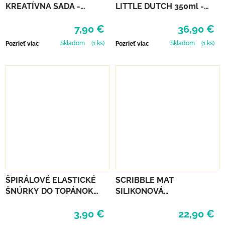
KREATÍVNA SADA -
LITTLE DUTCH 350ml -
VIANOČNÉ OZDOBY
FARMA
7,90 €
36,90 €
PLSTENÉ
Skladom
(1 ks)
Skladom
(1 ks)
Pozrieť viac
Pozrieť viac
ŠPIRÁLOVÉ ELASTICKÉ
SCRIBBLE MAT
ŠNÚRKY DO TOPÁNOK
SILIKONOVÁ
VTR - NEÓNOVO
OMAĽOVÁNKA – NA
3,90 €
22,90 €
ORANŽOVÁ
ZÁHRADE