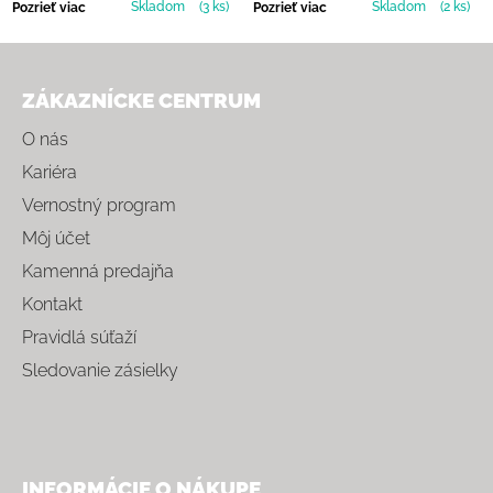
Skladom
(3 ks)
Skladom
(2 ks)
Pozrieť viac
Pozrieť viac
Zápätie
ZÁKAZNÍCKE CENTRUM
O nás
Kariéra
Vernostný program
Môj účet
Kamenná predajňa
Kontakt
Pravidlá súťaží
Sledovanie zásielky
INFORMÁCIE O NÁKUPE