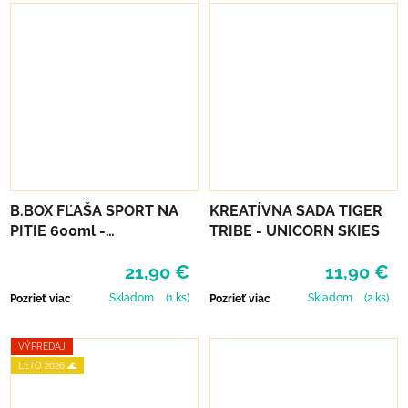
B.BOX FĽAŠA SPORT NA
KREATÍVNA SADA TIGER
PITIE 600ml -
TRIBE - UNICORN SKIES
INDIGOVÁ/RUŽOVÁ
21,90 €
11,90 €
Skladom
(1 ks)
Skladom
(2 ks)
Pozrieť viac
Pozrieť viac
VÝPREDAJ
LETO 2026 🌊