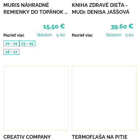
MURIS NÁHRADNÉ
KNIHA ZDRAVÉ DIEŤA -
REMIENKY DO TOPÁNOK 3
MUDr. DENISA JAŠŠOVÁ
PÁRY - MUSTARD, SMOKE,
15,50 €
39,60 €
SKIN
Skladom
(4 ks)
Skladom
(1 ks)
Pozrieť viac
Pozrieť viac
20 - 22
23 - 25
26 - 27
CREATIV COMPANY
TERMOFĽAŠA NA PITIE