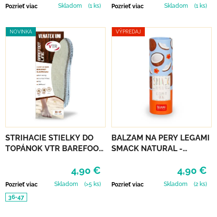
Skladom
(1 ks)
Skladom
(1 ks)
Pozrieť viac
Pozrieť viac
NOVINKA
VÝPREDAJ
STRIHACIE STIELKY DO
BALZAM NA PERY LEGAMI
TOPÁNOK VTR BAREFOOT
SMACK NATURAL -
VLNATEX UNI
COCONUT
4,90 €
4,90 €
Skladom
(>5 ks)
Skladom
(2 ks)
Pozrieť viac
Pozrieť viac
36-47