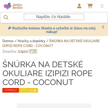
Prejsť na obsah
NÁKUP
🎉 Roztočte koleso šťastia a vytočte si zľavu na celý
nákup!
Domov
/
Hračky a doplnky
/
ŠNÚRKA NA DETSKÉ OKULIARE
IZIPIZI ROPE CORD - COCONUT
Značka:
Izipizi 🇫🇷
ŠNÚRKA NA DETSKÉ
OKULIARE IZIPIZI ROPE
CORD - COCONUT
VÝPREDAJ
LETO 2026 🌊