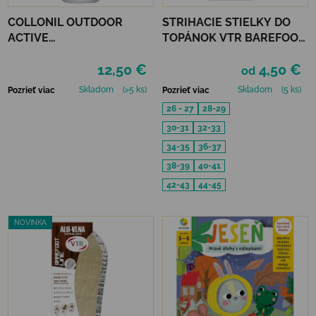
COLLONIL OUTDOOR
STRIHACIE STIELKY DO
ACTIVE
TOPÁNOK VTR BAREFOOT
LEATHER&TEXTILE
S PAMÄŤOVOU PENOU
12,50 €
4,50 €
od
Skladom
(>5 ks)
Skladom
(5 ks)
Pozrieť viac
Pozrieť viac
26 - 27
28-29
30-31
32-33
34-35
36-37
38-39
40-41
42-43
44-45
NOVINKA