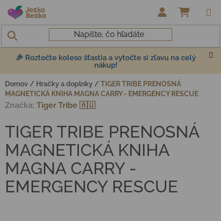
Prejsť na obsah
NÁKUP
🎉 Roztočte koleso šťastia a vytočte si zľavu na celý
nákup!
Domov
/
Hračky a doplnky
/
TIGER TRIBE PRENOSNÁ
MAGNETICKÁ KNIHA MAGNA CARRY - EMERGENCY RESCUE
Značka:
Tiger Tribe 🇦🇺
TIGER TRIBE PRENOSNÁ
MAGNETICKÁ KNIHA
MAGNA CARRY -
EMERGENCY RESCUE