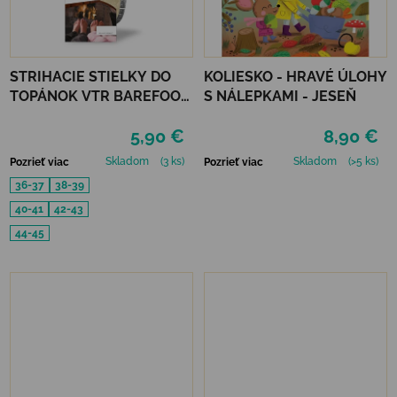
STRIHACIE STIELKY DO
KOLIESKO - HRAVÉ ÚLOHY
TOPÁNOK VTR BAREFOOT
S NÁLEPKAMI - JESEŇ
ALU-VLNA
5,90 €
8,90 €
PROTIŠMYKOVÉ
Skladom
(3 ks)
Skladom
(>5 ks)
Pozrieť viac
Pozrieť viac
36-37
38-39
40-41
42-43
44-45