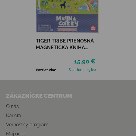
TIGER TRIBE PRENOSNÁ
MAGNETICKÁ KNIHA
MAGNA CARRY -
15,90 €
UNICORN KINGDOM
Skladom
(3 ks)
Pozrieť viac
Zápätie
ZÁKAZNÍCKE CENTRUM
O nás
Kariéra
Vernostný program
Môj účet