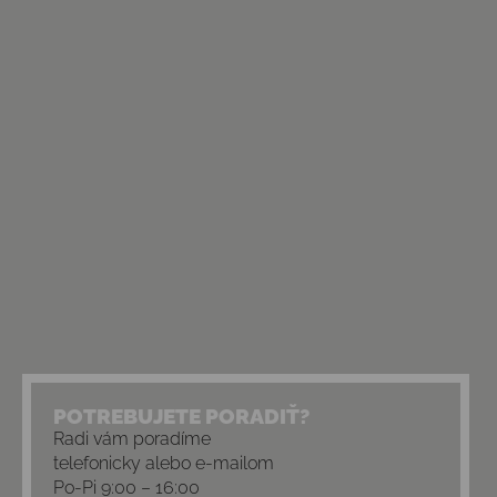
POTREBUJETE PORADIŤ?
Radi vám poradíme
telefonicky alebo e-mailom
Po-Pi 9:00 – 16:00