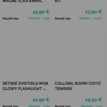
MAGNETICKÁ KNIHA
KIT
MAGNA CARRY -
15,90 €
17,90 €
UNICORN KINGDOM
Skladom
(3 ks)
Skladom
(>5 ks)
Pozrieť viac
Pozrieť viac
DETSKÉ SVIETIDLO MOB
COLLONIL BOOM! ČISTIČ
GLOWY FLASHLIGHT -
TENISIEK
RUŽOVÁ
21,90 €
12,50 €
Skladom
(2 ks)
Skladom
(1 ks)
Pozrieť viac
Pozrieť viac