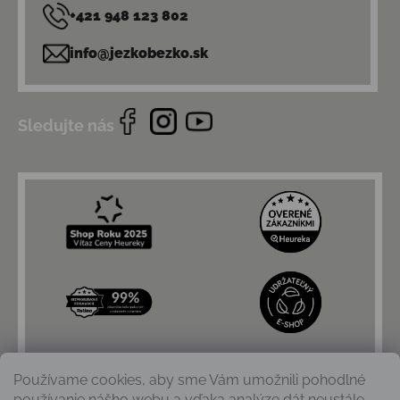
+421 948 123 802
info@jezkobezko.sk
Sledujte nás
Používame cookies, aby sme Vám umožnili pohodlné
používanie nášho webu a vďaka analýze dát neustále