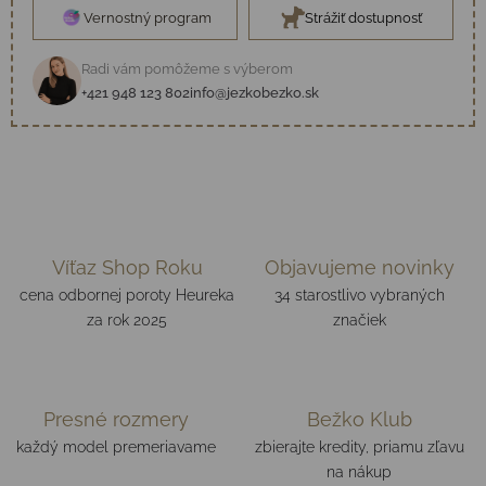
Vernostný program
Strážiť dostupnosť
Radi vám pomôžeme s výberom
+421 948 123 802
info@jezkobezko.sk
Víťaz Shop Roku
Objavujeme novinky
cena odbornej poroty Heureka
34 starostlivo vybraných
za rok 2025
značiek
Presné rozmery
Bežko Klub
každý model premeriavame
zbierajte kredity, priamu zľavu
na nákup