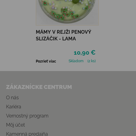
MÁMY V REJŽI PENOVÝ
SLIZÁČIK - LAMA
10,90 €
Skladom
(2 ks)
Pozrieť viac
Zápätie
ZÁKAZNÍCKE CENTRUM
O nás
Kariéra
Vernostný program
Môj účet
Kamenná predajňa