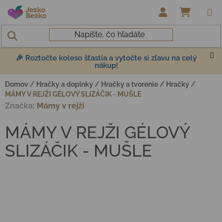
Prejsť na obsah
NÁKUP
🎉 Roztočte koleso šťastia a vytočte si zľavu na celý
nákup!
Domov
/
Hračky a doplnky
/
Hračky a tvorenie
/
Hračky
/
MÁMY V REJŽI GÉLOVÝ SLIZÁČIK - MUŠLE
Značka:
Mámy v rejži
MÁMY V REJŽI GÉLOVÝ
SLIZÁČIK - MUŠLE