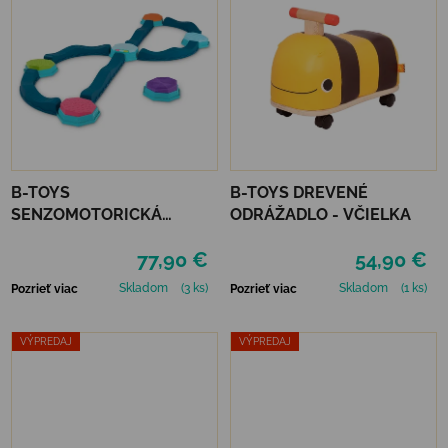
B-TOYS
B-TOYS DREVENÉ
SENZOMOTORICKÁ
ODRÁŽADLO - VČIELKA
PREKÁŽKOVÁ DRÁHA
77,90 €
54,90 €
HUDOBNÁ - BALANCE &
GROOVE
Skladom
(3 ks)
Skladom
(1 ks)
Pozrieť viac
Pozrieť viac
VÝPREDAJ
VÝPREDAJ