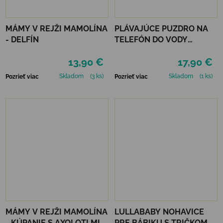
MÁMY V REJŽI MAMOLÍNA
PLÁVAJÚCE PUZDRO NA
- DELFÍN
TELEFÓN DO VODY
LEGAMI - TROPICANA
13,90 €
17,90 €
DREAM
Skladom
(3 ks)
Skladom
(1 ks)
Pozrieť viac
Pozrieť viac
MÁMY V REJŽI MAMOLÍNA
LULLABABY NOHAVICE
- KÚPANIE S AXOLOTLMI
PRE BÁBIKU S TRIČKOM A