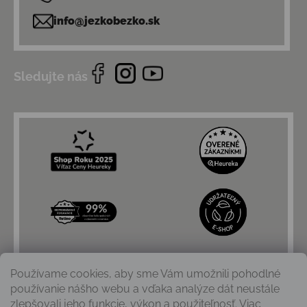
info@jezkobezko.sk
Sledujte nás
Používame cookies, aby sme Vám umožnili pohodlné
používanie nášho webu a vďaka analýze dát neustále
zlepšovali jeho funkcie, výkon a použiteľnosť. Viac