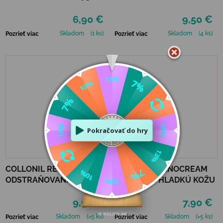
STREDNE HNEDÝ
6,90 €
9,50 €
Skladom
(1 ks)
Skladom
(4 ks)
Pozrieť viac
Pozrieť viac
COLLONIL REINIGER NA
COLLONIL NANOCREAM
ODSTRAŇOVANIE ŠKVŔN
50 ML - NA HLADKÚ KOŽU
200 ML
9,90 €
7,90 €
Skladom
(>5 ks)
Skladom
(>5 ks)
Pozrieť viac
Pozrieť viac