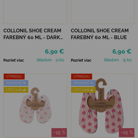
COLLONIL SHOE CREAM
COLLONIL SHOE CREAM
FAREBNÝ 60 ML - DARK
FAREBNÝ 60 ML - BLUE
BROWN
6,90 €
6,90 €
Skladom
(2 ks)
Skladom
(5 ks)
Pozrieť viac
Pozrieť viac
VÝPREDAJ
VÝPREDAJ
PRATEĽNÉ 🌀
PRATEĽNÉ 🌀
LETO 2026 🌊
LETO 2026 🌊
–15 %
–15 %