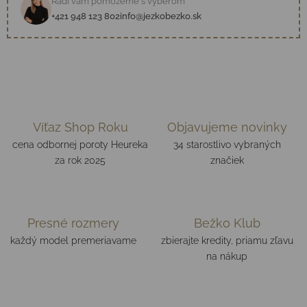
Radi vám pomôžeme s výberom
+421 948 123 802
info@jezkobezko.sk
Víťaz Shop Roku
Objavujeme novinky
cena odbornej poroty Heureka
34 starostlivo vybraných
za rok 2025
značiek
Presné rozmery
Bežko Klub
každý model premeriavame
zbierajte kredity, priamu zľavu
na nákup