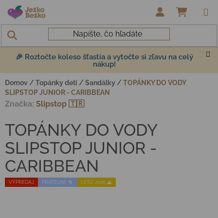
Prejsť na obsah
NÁKUP
🎉 Roztočte koleso šťastia a vytočte si zľavu na celý
nákup!
Domov
/
Topánky deti
/
Sandálky
/
TOPÁNKY DO VODY
SLIPSTOP JUNIOR - CARIBBEAN
Značka:
Slipstop 🇹🇷
TOPÁNKY DO VODY
SLIPSTOP JUNIOR -
CARIBBEAN
VÝPREDAJ
PRATEĽNÉ 🌀
LETO 2026 🌊