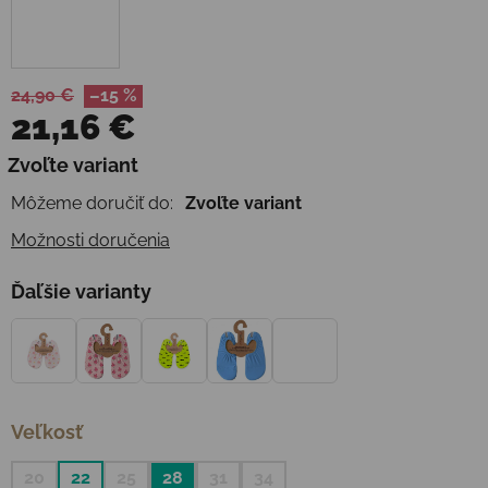
24,90 €
–15 %
21,16 €
Jednotková cena:
Zvoľte variant
Môžeme doručiť do:
Zvoľte variant
Možnosti doručenia
Ďaľšie varianty
Veľkosť
20
22
25
28
31
34