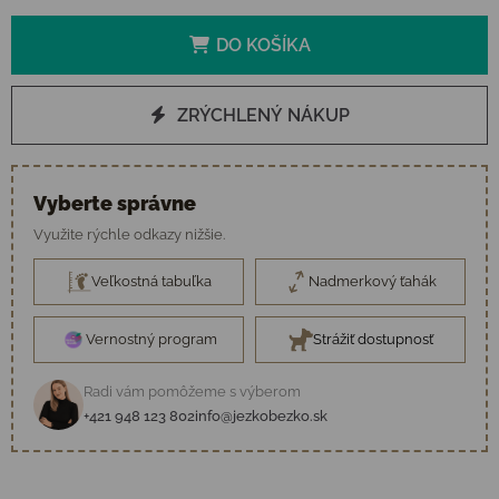
DO KOŠÍKA
ZRÝCHLENÝ NÁKUP
Vyberte správne
Využite rýchle odkazy nižšie.
Veľkostná tabuľka
Nadmerkový ťahák
Vernostný program
Strážiť dostupnosť
Radi vám pomôžeme s výberom
+421 948 123 802
info@jezkobezko.sk