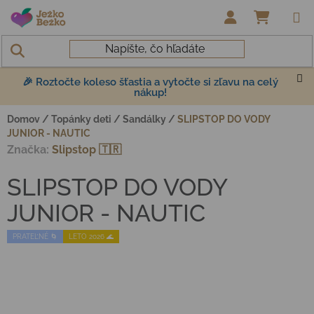
Prejsť na obsah
NÁKUP
🎉 Roztočte koleso šťastia a vytočte si zľavu na celý
nákup!
Domov
/
Topánky deti
/
Sandálky
/
SLIPSTOP DO VODY
JUNIOR - NAUTIC
Značka:
Slipstop 🇹🇷
SLIPSTOP DO VODY
JUNIOR - NAUTIC
PRATEĽNÉ 🌀
LETO 2026 🌊