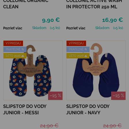
COLLONIL ORGANIC
COLLONIL ACTIVE WASH
CLEAN
IN PROTECTOR 250 ML
9,90 €
16,90 €
Skladom
(>5 ks)
Skladom
(>5 ks)
Pozrieť viac
Pozrieť viac
VÝPREDAJ
VÝPREDAJ
PRATEĽNÉ 🌀
PRATEĽNÉ 🌀
LETO 2026 🌊
LETO 2026 🌊
–15 %
–15 %
SLIPSTOP DO VODY
SLIPSTOP DO VODY
JUNIOR - MESSI
JUNIOR - NAVY
24,90 €
24,90 €