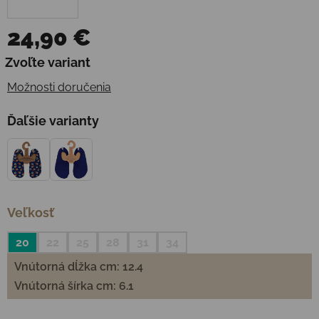
24,90 €
Jednotková cena:
Zvoľte variant
Možnosti doručenia
Ďaľšie varianty
Veľkosť
20
22
25
28
31
34
Vnútorná dĺžka cm: 12.4
Vnútorná šírka cm: 6.1