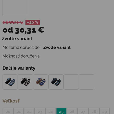
od 37,90 €
–20 %
od
30,31 €
Jednotková cena:
Zvoľte variant
Môžeme doručiť do:
Zvoľte variant
Možnosti doručenia
Ďaľšie varianty
Veľkosť
20
21
22
23
24
25
26
27
28
29