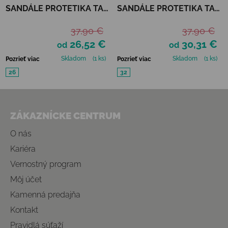
SANDÁLE PROTETIKA TAFI
SANDÁLE PROTETIKA TAFI
- NEO BLACK
- PINK UNICORN
37,90 €
37,90 €
26,52 €
30,31 €
od
od
Skladom
(1 ks)
Skladom
(1 ks)
Pozrieť viac
Pozrieť viac
26
32
Zápätie
ZÁKAZNÍCKE CENTRUM
O nás
Kariéra
Vernostný program
Môj účet
Kamenná predajňa
Kontakt
Pravidlá súťaží