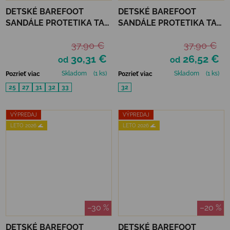
DETSKÉ BAREFOOT
DETSKÉ BAREFOOT
SANDÁLE PROTETIKA TAFI
SANDÁLE PROTETIKA TAFI
- DENIM
- DINO
37,90 €
37,90 €
30,31 €
26,52 €
od
od
Skladom
(1 ks)
Skladom
(1 ks)
Pozrieť viac
Pozrieť viac
25
27
31
32
33
32
VÝPREDAJ
VÝPREDAJ
LETO 2026 🌊
LETO 2026 🌊
–30 %
–20 %
DETSKÉ BAREFOOT
DETSKÉ BAREFOOT