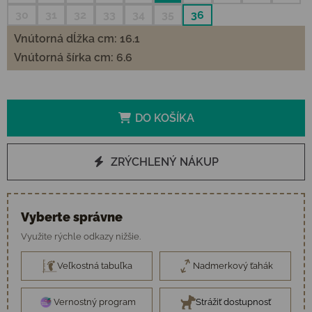
30
31
32
33
34
35
36
Vnútorná dĺžka cm: 16.1
Vnútorná šírka cm: 6.6
DO KOŠÍKA
ZRÝCHLENÝ NÁKUP
Vyberte správne
Využite rýchle odkazy nižšie.
Veľkostná tabuľka
Nadmerkový ťahák
Vernostný program
Strážiť dostupnosť