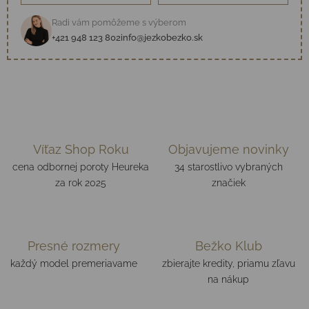
Radi vám pomôžeme s výberom
+421 948 123 802
info@jezkobezko.sk
Víťaz Shop Roku
Objavujeme novinky
cena odbornej poroty Heureka
34 starostlivo vybraných
za rok 2025
značiek
Presné rozmery
Bežko Klub
každý model premeriavame
zbierajte kredity, priamu zľavu
na nákup