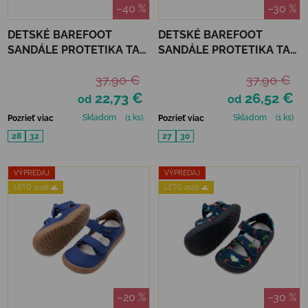
–40 %
–30 %
DETSKÉ BAREFOOT
DETSKÉ BAREFOOT
SANDÁLE PROTETIKA TAFI
SANDÁLE PROTETIKA TAFI
- BALL
- BLACK UNICORN
37,90 €
37,90 €
22,73 €
26,52 €
od
od
Skladom
(1 ks)
Skladom
(1 ks)
Pozrieť viac
Pozrieť viac
28
32
27
30
VÝPREDAJ
VÝPREDAJ
LETO 2026 🌊
LETO 2026 🌊
–20 %
–30 %