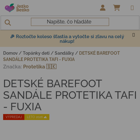
Prejsť na obsah
NÁKUP
🎉 Roztočte koleso šťastia a vytočte si zľavu na celý
nákup!
Domov
/
Topánky deti
/
Sandálky
/
DETSKÉ BAREFOOT
SANDÁLE PROTETIKA TAFI - FUXIA
Značka:
Protetika 🇸🇰
DETSKÉ BAREFOOT
SANDÁLE PROTETIKA TAFI
- FUXIA
VÝPREDAJ
LETO 2026 🌊