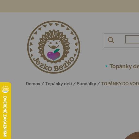
Prejsť na obsah
Topánky de
Domov
/
Topánky deti
/
Sandálky
/
TOPÁNKY DO VODY