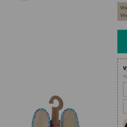
Vnú
Vnú
V
Vy