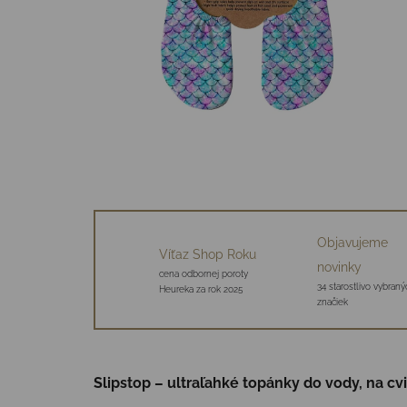
Objavujeme
Víťaz Shop Roku
novinky
cena odbornej poroty
34 starostlivo vybraný
Heureka za rok 2025
značiek
Slipstop – ultraľahké topánky do vody, na cv