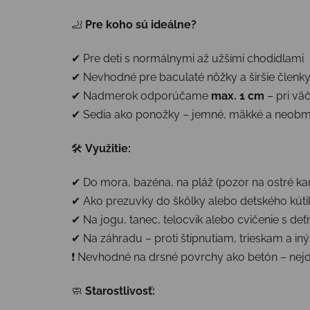
🦶
Pre koho sú ideálne?
✔ Pre deti s normálnymi až užšími chodidlami
✔ Nevhodné pre baculaté nôžky a širšie členky 
✔ Nadmerok odporúčame
max. 1 cm
– pri vä
✔ Sedia ako ponožky – jemné, mäkké a neob
🛠
Využitie:
✔ Do mora, bazéna, na pláž (pozor na ostré ka
✔ Ako prezuvky do škôlky alebo detského kúti
✔ Na jogu, tanec, telocvik alebo cvičenie s deť
✔ Na záhradu – proti štipnutiam, trieskam a i
❗ Nevhodné na drsné povrchy ako betón – nej
🧼
Starostlivosť: