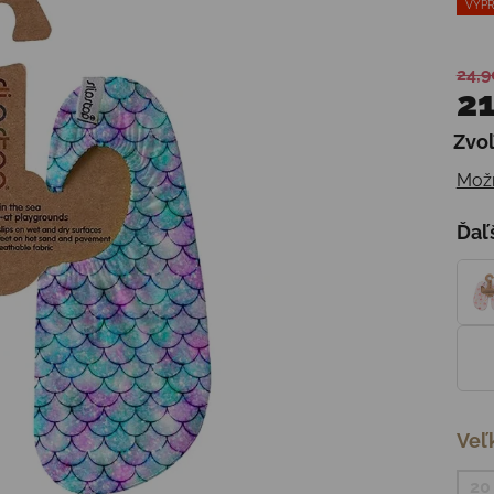
VÝPR
24,9
21
Zvoľ
Jedn
Možn
Ďaľ
Veľ
20