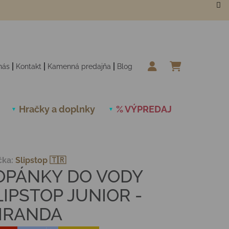
nás
Kontakt
Kamenná predajňa
Blog
NÁKUPN
Hračky a doplnky
% VÝPREDAJ
Novinky
čka:
Slipstop 🇹🇷
OPÁNKY DO VODY
LIPSTOP JUNIOR -
IRANDA