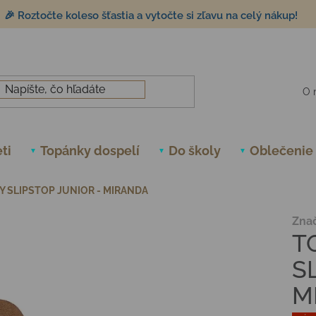
🎉 Roztočte koleso šťastia a vytočte si zľavu na celý nákup!
O 
ti
Topánky dospelí
Do školy
Oblečenie
 SLIPSTOP JUNIOR - MIRANDA
Zna
T
S
M