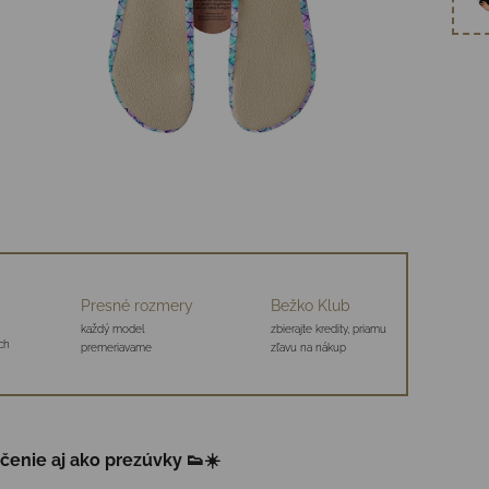
Presné rozmery
Bežko Klub
každý model
zbierajte kredity, priamu
ch
premeriavame
zľavu na nákup
ičenie aj ako prezúvky 👟☀️