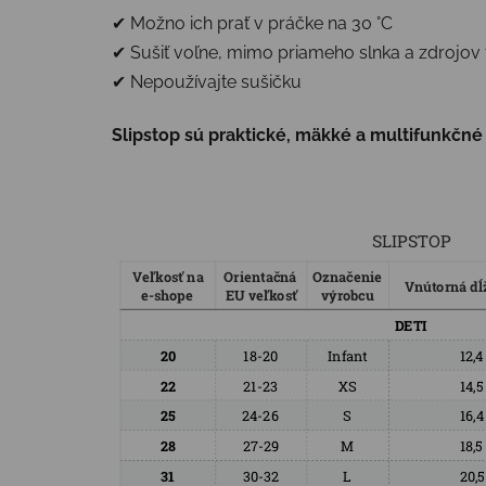
✔ Možno ich prať v práčke na 30 °C
✔ Sušiť voľne, mimo priameho slnka a zdrojov 
✔ Nepoužívajte sušičku
Slipstop sú praktické, mäkké a multifunkčné –