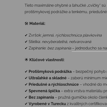
Tieto maximálne ohybné a ľahučké „cvičky“ sú 
protišmykovej podrážke a tenkému, priedušnému
🛠
Materiál:
✔ Zvršok:
jemná, rýchloschnúca plavkovina
✔ Stielka:
nevyberateľná, netvarovaná
✔ Zapínanie:
bez zapínania
– jednoducho sa n
🌟
Kľúčové vlastnosti:
✔
Protišmyková podrážka
– bezpečný pohyb 
✔
Ultraľahké a skladné
– zaberú minimum mie
✔
Priedušné a rýchloschnúce
– vhodné do mo
✔
Spevnená špička
– extra vrstva materiálu p
✔
Bez zapínania
– pružná gumička okolo členk
✔
Vyrobené v Turecku
z kvalitných certifikov