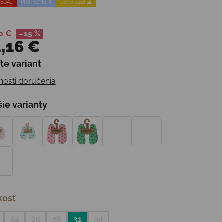
EDAJ
PRATEĽNÉ 🌀
LETO 2026 🌊
0 €
–15 %
,16 €
te variant
otková cena:
osti doručenia
šie varianty
kosť
22
25
28
31
34