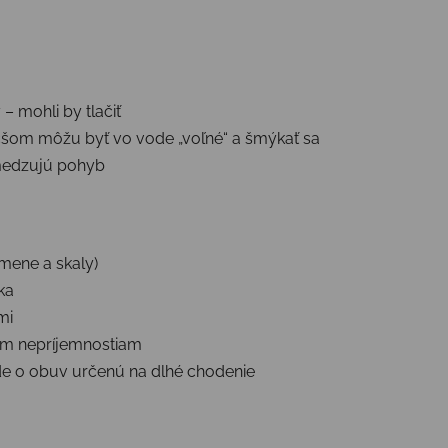
– mohli by tlačiť
čšom môžu byť vo vode „voľné“ a šmýkať sa
medzujú pohyb
mene a skaly)
ka
mi
ným nepríjemnostiam
de o obuv určenú na dlhé chodenie