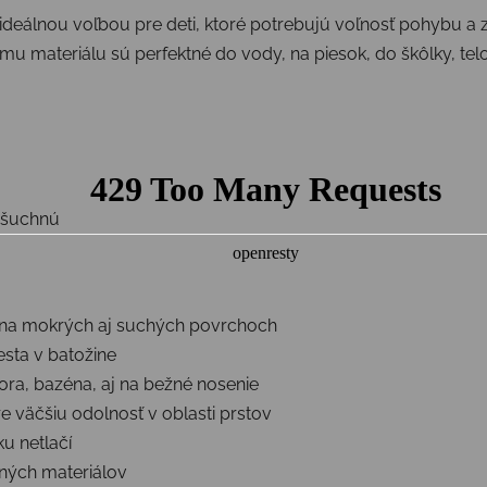
ideálnou voľbou pre deti, ktoré potrebujú voľnosť pohybu a
 materiálu sú perfektné do vody, na piesok, do škôlky, telo
ašuchnú
na mokrých aj suchých povrchoch
sta v batožine
ra, bazéna, aj na bežné nosenie
re väčšiu odolnosť v oblasti prstov
u netlačí
aných materiálov