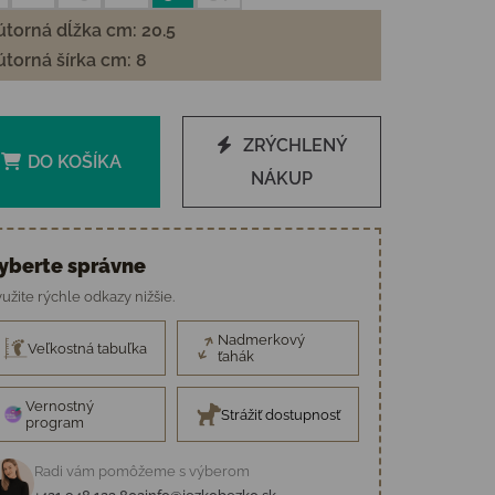
torná dĺžka cm: 20.5
torná šírka cm: 8
ZRÝCHLENÝ
DO KOŠÍKA
NÁKUP
yberte správne
užite rýchle odkazy nižšie.
Nadmerkový
Veľkostná tabuľka
ťahák
Vernostný
Strážiť dostupnosť
program
Radi vám pomôžeme s výberom