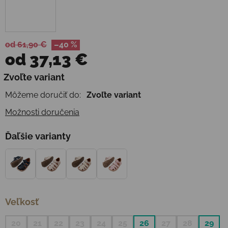
od 61,90 €
–40 %
od
37,13 €
Jednotková cena:
Zvoľte variant
Môžeme doručiť do:
Zvoľte variant
Možnosti doručenia
Ďaľšie varianty
Veľkosť
20
21
22
23
24
25
26
27
28
29