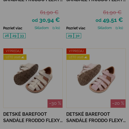
F - DARK BLUE
F - FLOWERS
61,90 €
61,90 €
30,94 €
49,51 €
od
od
Skladom
(1 ks)
Skladom
(1 ks)
Pozrieť viac
Pozrieť viac
26
29
33
29
30
VÝPREDAJ
VÝPREDAJ
LETO 2026 🌊
LETO 2026 🌊
–30 %
–20 %
DETSKÉ BAREFOOT
DETSKÉ BAREFOOT
SANDÁLE FRODDO FLEXY
SANDÁLE FRODDO FLEXY
F - GOLD SHINE
F - PINK SHINE