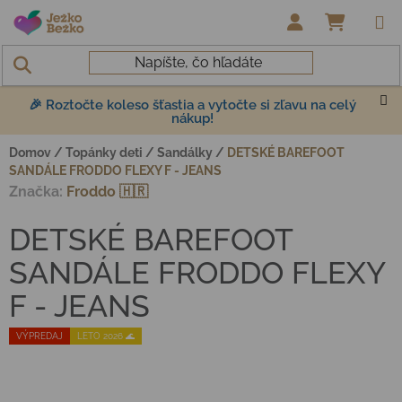
Prejsť na obsah
NÁKUP
🎉 Roztočte koleso šťastia a vytočte si zľavu na celý
nákup!
Domov
/
Topánky deti
/
Sandálky
/
DETSKÉ BAREFOOT
SANDÁLE FRODDO FLEXY F - JEANS
Značka:
Froddo 🇭🇷
DETSKÉ BAREFOOT
SANDÁLE FRODDO FLEXY
F - JEANS
VÝPREDAJ
LETO 2026 🌊