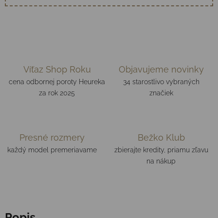
Víťaz Shop Roku
Objavujeme novinky
cena odbornej poroty Heureka
34 starostlivo vybraných
za rok 2025
značiek
Presné rozmery
Bežko Klub
každý model premeriavame
zbierajte kredity, priamu zľavu
na nákup
Popis