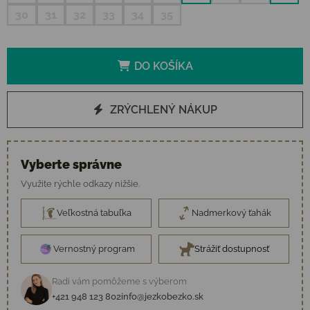
30
31
32
33
34
35
DO KOŠÍKA
ZRÝCHLENÝ NÁKUP
Vyberte správne
Využite rýchle odkazy nižšie.
Veľkostná tabuľka
Nadmerkový ťahák
Vernostný program
Strážiť dostupnosť
Radi vám pomôžeme s výberom
+421 948 123 802
info@jezkobezko.sk