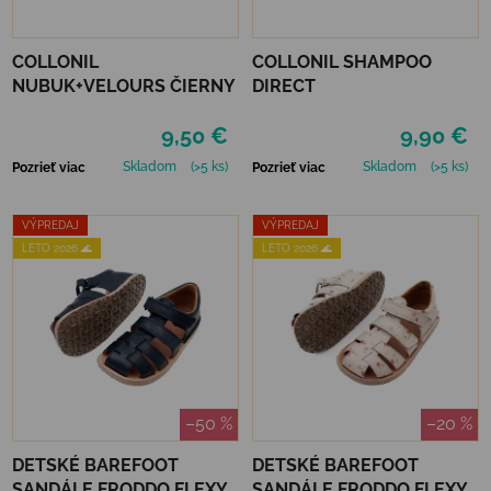
COLLONIL
COLLONIL SHAMPOO
NUBUK+VELOURS ČIERNY
DIRECT
9,50 €
9,90 €
Skladom
(>5 ks)
Skladom
(>5 ks)
Pozrieť viac
Pozrieť viac
VÝPREDAJ
VÝPREDAJ
LETO 2026 🌊
LETO 2026 🌊
–50 %
–20 %
DETSKÉ BAREFOOT
DETSKÉ BAREFOOT
SANDÁLE FRODDO FLEXY
SANDÁLE FRODDO FLEXY