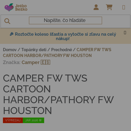
Prejsť na obsah
NÁKUP
🎉 Roztočte koleso šťastia a vytočte si zľavu na celý
nákup!
Domov
/
Topánky deti
/
Prechodné
/
CAMPER FW TWS
CARTOON HARBOR/PATHORY FW HOUSTON
Značka:
Camper 🇪🇸
CAMPER FW TWS
CARTOON
HARBOR/PATHORY FW
HOUSTON
VÝPREDAJ
JAR 2026 🌸