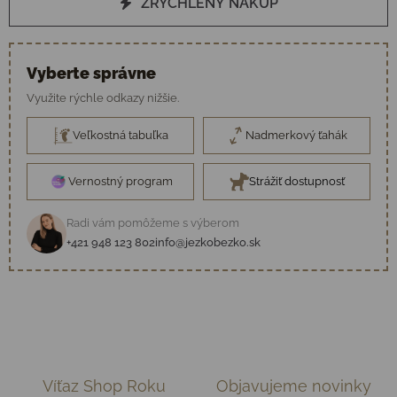
ZRÝCHLENÝ NÁKUP
Vyberte správne
Využite rýchle odkazy nižšie.
Veľkostná tabuľka
Nadmerkový ťahák
Vernostný program
Strážiť dostupnosť
Radi vám pomôžeme s výberom
+421 948 123 802
info@jezkobezko.sk
Víťaz Shop Roku
Objavujeme novinky