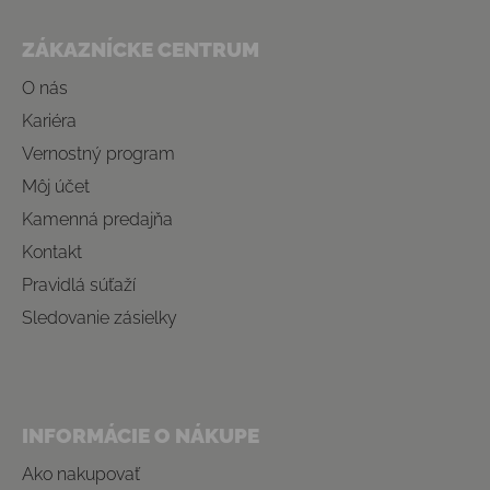
Zápätie
ZÁKAZNÍCKE CENTRUM
O nás
Kariéra
Vernostný program
Môj účet
Kamenná predajňa
Kontakt
Pravidlá súťaží
Sledovanie zásielky
INFORMÁCIE O NÁKUPE
Ako nakupovať