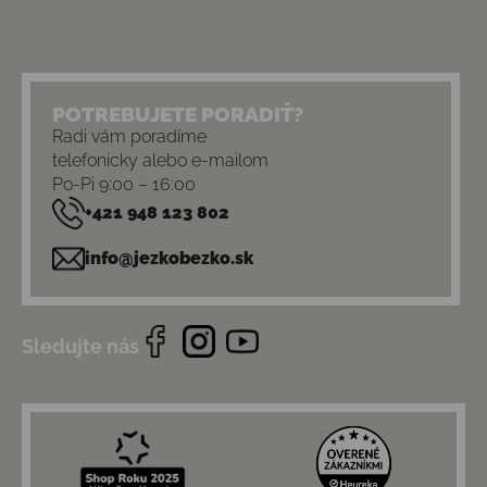
POTREBUJETE PORADIŤ?
Radi vám poradíme
telefonicky alebo e-mailom
Po-Pi 9:00 – 16:00
+421 948 123 802
info@jezkobezko.sk
Sledujte nás