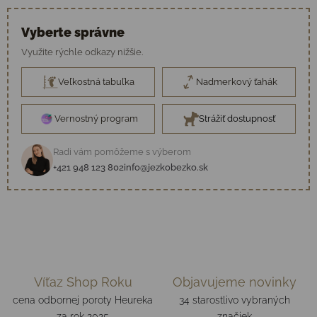
Vyberte správne
Využite rýchle odkazy nižšie.
Veľkostná tabuľka
Nadmerkový ťahák
Vernostný program
Strážiť dostupnosť
Radi vám pomôžeme s výberom
+421 948 123 802
info@jezkobezko.sk
Víťaz Shop Roku
Objavujeme novinky
cena odbornej poroty Heureka
34 starostlivo vybraných
za rok 2025
značiek