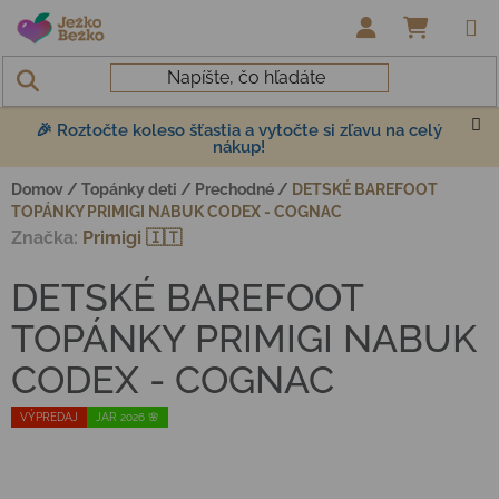
Prejsť na obsah
NÁKUP
🎉 Roztočte koleso šťastia a vytočte si zľavu na celý
nákup!
Domov
/
Topánky deti
/
Prechodné
/
DETSKÉ BAREFOOT
TOPÁNKY PRIMIGI NABUK CODEX - COGNAC
Značka:
Primigi 🇮🇹
DETSKÉ BAREFOOT
TOPÁNKY PRIMIGI NABUK
CODEX - COGNAC
VÝPREDAJ
JAR 2026 🌸