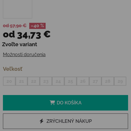
od 57,90 €
–40 %
od
34,73 €
Jednotková cena:
Zvoľte variant
Možnosti doručenia
Veľkosť
20
21
22
23
24
25
26
27
28
29
DO KOŠÍKA
ZRÝCHLENÝ NÁKUP