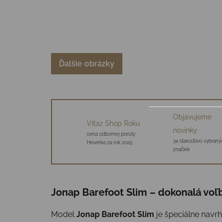
Ďalšie obrázky
Objavujeme
Víťaz Shop Roku
novinky
cena odbornej poroty
34 starostlivo vybraný
Heureka za rok 2025
značiek
Jonap Barefoot Slim – dokonalá voľ
Model
Jonap Barefoot Slim
je špeciálne navrh