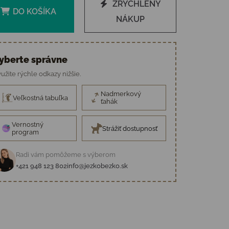
ZRÝCHLENÝ
DO KOŠÍKA
NÁKUP
yberte správne
užite rýchle odkazy nižšie.
Nadmerkový
Veľkostná tabuľka
ťahák
Vernostný
Strážiť dostupnosť
program
Radi vám pomôžeme s výberom
+421 948 123 802
info@jezkobezko.sk