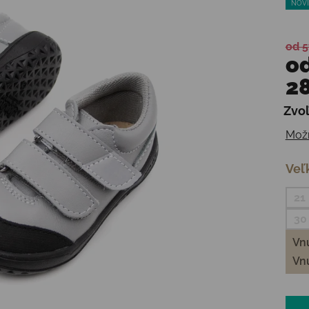
NOVI
od 5
o
28
Zvoľ
Jedn
Možn
Veľ
21
30
Vnú
Vnú