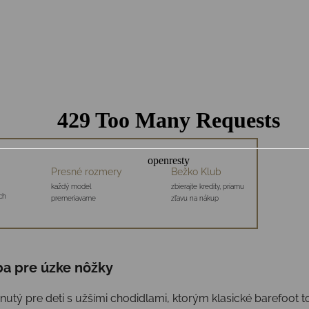
Presné rozmery
Bežko Klub
každý model
zbierajte kredity, priamu
ch
premeriavame
zľavu na nákup
ba pre úzke nôžky
nutý pre deti s užšími chodidlami, ktorým klasické barefoot to