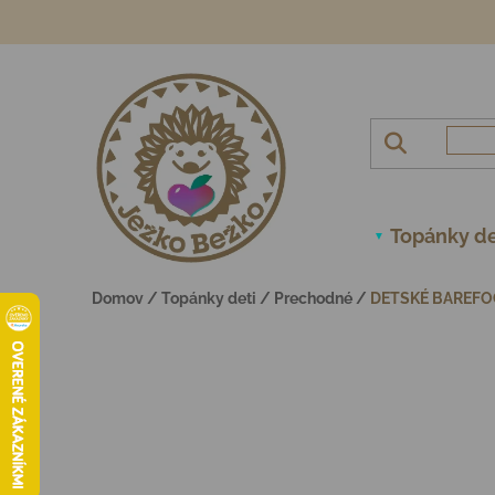
Prejsť na obsah
Topánky de
Domov
/
Topánky deti
/
Prechodné
/
DETSKÉ BAREFOO