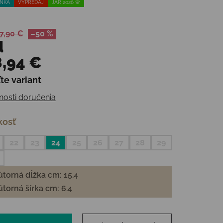
NKA
VÝPREDAJ
JAR 2026 🌸
7,90 €
–50 %
d
,94 €
te variant
otková cena:
osti doručenia
kosť
22
23
24
25
26
27
28
29
torná dĺžka cm: 15.4
torná šírka cm: 6.4