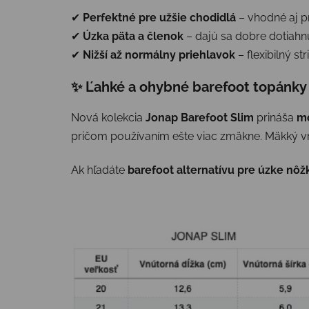
✔
Perfektné pre užšie chodidlá
– vhodné aj p
✔
Úzka päta a členok
– dajú sa dobre dotiah
✔
Nižší až normálny priehlavok
– flexibilný s
✨ Ľahké a ohybné barefoot topánky 
Nová kolekcia
Jonap Barefoot Slim
prináša
mo
pričom používaním ešte viac zmäkne. Mäkký vr
Ak hľadáte
barefoot alternatívu pre úzke nô