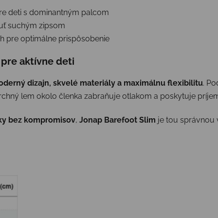
re deti s dominantným palcom
nuť suchým zipsom
trih pre optimálne prispôsobenie
pre aktívne deti
derný dizajn, skvelé materiály a maximálnu flexibilitu
. Po
chný lem okolo členka zabraňuje otlakom a poskytuje príjem
žky bez kompromisov
,
Jonap Barefoot Slim
je tou správnou 