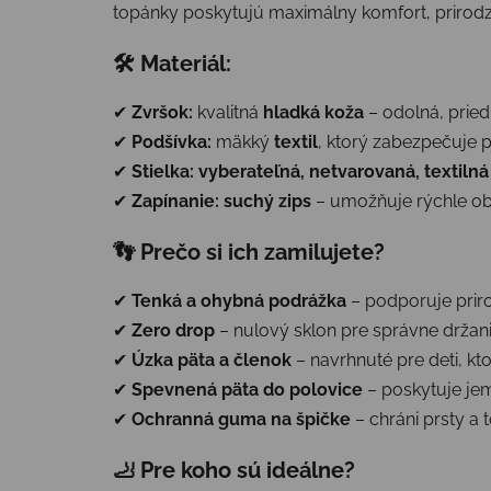
topánky poskytujú maximálny komfort, prirodz
🛠 Materiál:
✔
Zvršok:
kvalitná
hladká koža
– odolná, pried
✔
Podšívka:
mäkký
textil
, ktorý zabezpečuje p
✔
Stielka:
vyberateľná, netvarovaná, textilná
✔
Zapínanie:
suchý zips
– umožňuje rýchle ob
👣 Prečo si ich zamilujete?
✔
Tenká a ohybná podrážka
– podporuje prir
✔
Zero drop
– nulový sklon pre správne držani
✔
Úzka päta a členok
– navrhnuté pre deti, kt
✔
Spevnená päta do polovice
– poskytuje je
✔
Ochranná guma na špičke
– chráni prsty a
🦶 Pre koho sú ideálne?