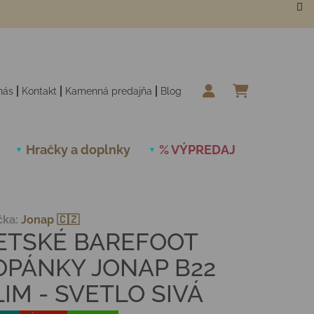
nás
Kontakt
Kamenná predajňa
Blog
NÁKUPN
Hračky a doplnky
% VÝPREDAJ
Novinky
čka:
Jonap 🇨🇿
ETSKÉ BAREFOOT
OPÁNKY JONAP B22
LIM - SVETLO SIVÁ