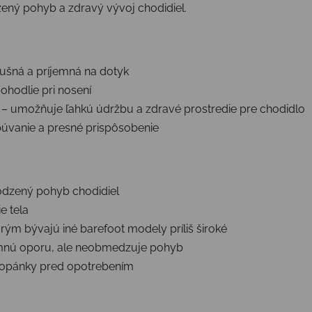
ený pohyb a zdravý vývoj chodidiel.
ušná a príjemná na dotyk
ohodlie pri nosení
– umožňuje ľahkú údržbu a zdravé prostredie pre chodidlo
úvanie a presné prispôsobenie
odzený pohyb chodidiel
e tela
orým bývajú iné barefoot modely príliš široké
mnú oporu, ale neobmedzuje pohyb
 topánky pred opotrebením