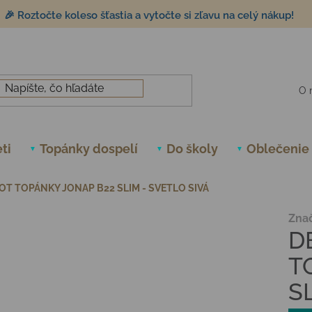
🎉 Roztočte koleso šťastia a vytočte si zľavu na celý nákup!
O 
ti
Topánky dospelí
Do školy
Oblečenie
T TOPÁNKY JONAP B22 SLIM - SVETLO SIVÁ
Zna
D
T
S