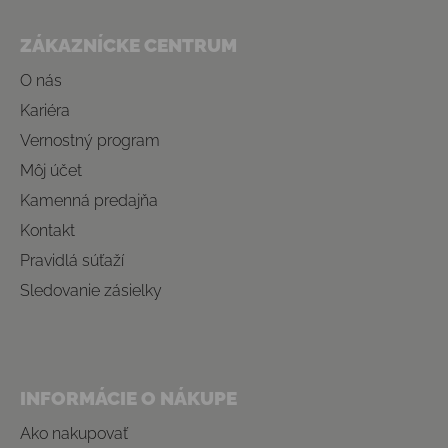
Zápätie
ZÁKAZNÍCKE CENTRUM
O nás
Kariéra
Vernostný program
Môj účet
Kamenná predajňa
Kontakt
Pravidlá súťaží
Sledovanie zásielky
INFORMÁCIE O NÁKUPE
Ako nakupovať