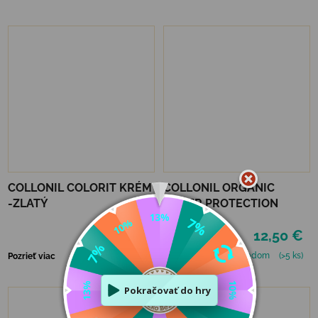
COLLONIL COLORIT KRÉM
COLLONIL ORGANIC
-ZLATÝ
COVER PROTECTION
6,90 €
12,50 €
Skladom
(4 ks)
Skladom
(>5 ks)
Pozrieť viac
Pozrieť viac