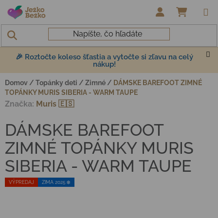
Prejsť na obsah
NÁKUP
🎉 Roztočte koleso šťastia a vytočte si zľavu na celý
nákup!
Domov
/
Topánky deti
/
Zimné
/
DÁMSKE BAREFOOT ZIMNÉ
TOPÁNKY MURIS SIBERIA - WARM TAUPE
Značka:
Muris 🇪🇸
DÁMSKE BAREFOOT
ZIMNÉ TOPÁNKY MURIS
SIBERIA - WARM TAUPE
VÝPREDAJ
ZIMA 2025 ❄️