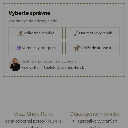
Vyberte správne
Využite rýchle odkazy nižšie.
Veľkostná tabuľka
Nadmerkový ťahák
Vernostný program
Strážiť dostupnosť
Radi vám pomôžeme s výberom
+421 948 123 802
info@jezkobezko.sk
Víťaz Shop Roku
Objavujeme novinky
cena odbornej poroty Heureka
34 starostlivo vybraných
za rok 2025
značiek