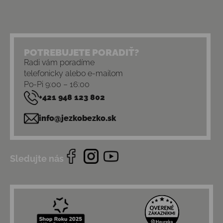
POTREBUJETE PORADIŤ?
Radi vám poradíme
telefonicky alebo e-mailom
Po-Pi 9:00 – 16:00
+421 948 123 802
info@jezkobezko.sk
Sledujte nás