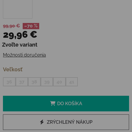
99,90 €
–70 %
29,96 €
Jednotková cena:
Zvoľte variant
Možnosti doručenia
Veľkosť
36
37
38
39
40
41
DO KOŠÍKA
ZRÝCHLENÝ NÁKUP