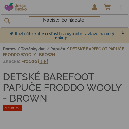
Prejsť na obsah
NÁKUP
🎉 Roztočte koleso šťastia a vytočte si zľavu na celý
nákup!
Domov
/
Topánky deti
/
Papuče
/
DETSKÉ BAREFOOT PAPUČE
FRODDO WOOLY - BROWN
Značka:
Froddo 🇭🇷
DETSKÉ BAREFOOT
PAPUČE FRODDO WOOLY
- BROWN
VÝPREDAJ