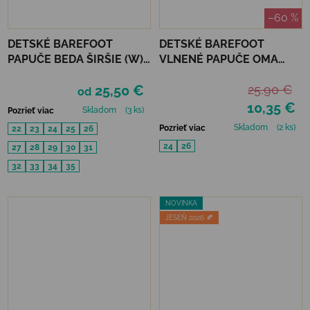
–60 %
DETSKÉ BAREFOOT
DETSKÉ BAREFOOT
PAPUČE BEDA ŠIRŠIE (W)
VLNENÉ PAPUČE OMA
BALERÍNKY - STARS
KING KAKU -BLUE DOTS
25,50 €
25,90 €
od
10,35 €
Skladom
(3 ks)
Pozrieť viac
Skladom
(2 ks)
Pozrieť viac
22
23
24
25
26
24
26
27
28
29
30
31
32
33
34
35
NOVINKA
JESEŇ 2026 🍂