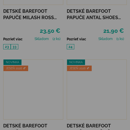
DETSKÉ BAREFOOT
DETSKÉ BAREFOOT
PAPUČE MILASH ROSS
PAPUČE ANTAL SHOES
(UŽŠIE) - VÍLA
RASCAL - UNICORN
23,50 €
21,90 €
Skladom
(2 ks)
Skladom
(1 ks)
Pozrieť viac
Pozrieť viac
23
33
24
NOVINKA
NOVINKA
JESEŇ 2026 🍂
JESEŇ 2026 🍂
DETSKÉ BAREFOOT
DETSKÉ BAREFOOT