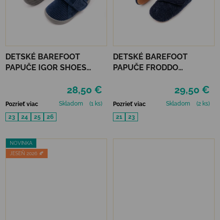
DETSKÉ BAREFOOT
DETSKÉ BAREFOOT
PAPUČE IGOR SHOES
PAPUČE FRODDO
HOMIE - PANA MARINO
PREWALKERS WOOLY -
28,50 €
29,50 €
DARK BLUE
Skladom
(1 ks)
Skladom
(2 ks)
Pozrieť viac
Pozrieť viac
23
24
25
26
21
23
NOVINKA
JESEŇ 2026 🍂