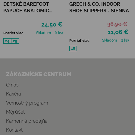
DETSKÉ BAREFOOT
GRECH & CO. INDOOR
PAPUČE ANATOMIC
SHOE SLIPPERS - SIENNA
FOOTWEAR - RESCUE B
24,50 €
36,90 €
11,06 €
Skladom
(1 ks)
Pozrieť viac
Skladom
(1 ks)
Pozrieť viac
24
29
18
Zápätie
ZÁKAZNÍCKE CENTRUM
O nás
Kariéra
Vernostný program
Môj účet
Kamenná predajňa
Kontakt