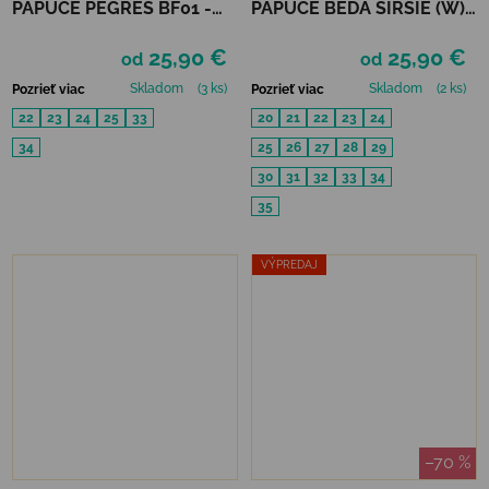
PAPUČE PEGRES BF01 -
PAPUČE BEDA ŠIRŠIE (W)
POLNOC
PLAYFUL BFN - LOVE
25,90 €
25,90 €
od
od
Skladom
(3 ks)
Skladom
(2 ks)
Pozrieť viac
Pozrieť viac
22
23
24
25
33
20
21
22
23
24
34
25
26
27
28
29
30
31
32
33
34
35
VÝPREDAJ
–70 %