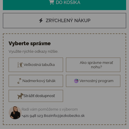
DO KOŠÍKA
ZRÝCHLENÝ NÁKUP
Vyberte správne
Využite rýchle odkazy nižšie.
Ako správne merať
Veľkostná tabuľka
nohu?
Nadmerkový ťahák
Vernostný program
Strážiť dostupnosť
Radi vám pomôžeme s výberom
+421 948 123 802
info@jezkobezko.sk