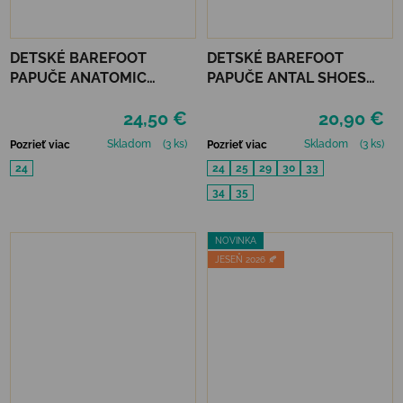
DETSKÉ BAREFOOT
DETSKÉ BAREFOOT
PAPUČE ANATOMIC
PAPUČE ANTAL SHOES
FOOTWEAR - KOSMOS B
RASCAL BASIC - BLUE
24,50 €
20,90 €
Skladom
(3 ks)
Skladom
(3 ks)
Pozrieť viac
Pozrieť viac
24
24
25
29
30
33
34
35
NOVINKA
JESEŇ 2026 🍂