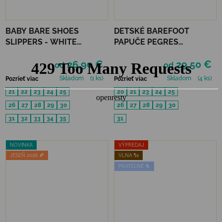
BABY BARE SHOES
DETSKÉ BAREFOOT
SLIPPERS - WHITE
PAPUČE PEGRES
FOLKLORE
RECYKLOVANÉ BF05U -
26,90 €
29,50 €
ČIERNE
od
od
Skladom
(1 ks)
Skladom
(4 ks)
Pozrieť viac
Pozrieť viac
21
22
23
24
25
20
21
23
24
25
26
27
28
29
30
26
27
28
29
30
31
32
33
34
35
31
NOVINKA
VÝPREDAJ
JESEŇ 2026 🍂
VLNA 🐑
PRATEĽNÉ 🌀