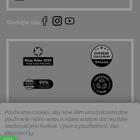
Sledujte nás
Používame cookies, aby sme Vám umožnili pohodlné
používanie nášho webu a vďaka analýze dát neustále
zlepšovali jeho funkcie, výkon a použiteľnosť. Viac
informácií
tu
.