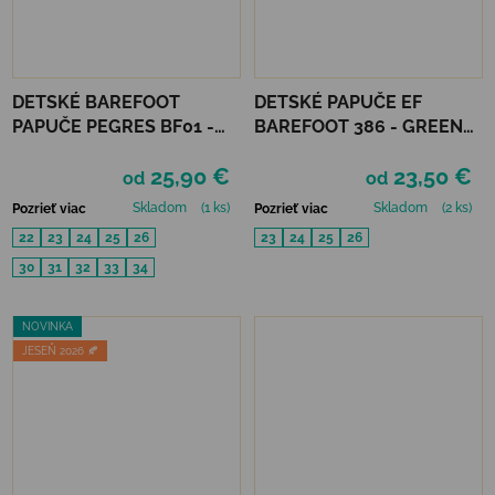
DETSKÉ BAREFOOT
DETSKÉ PAPUČE EF
PAPUČE PEGRES BF01 -
BAREFOOT 386 - GREEN
VESMÍR
CRAFT
25,90 €
23,50 €
od
od
Skladom
(1 ks)
Skladom
(2 ks)
Pozrieť viac
Pozrieť viac
22
23
24
25
26
23
24
25
26
30
31
32
33
34
NOVINKA
JESEŇ 2026 🍂