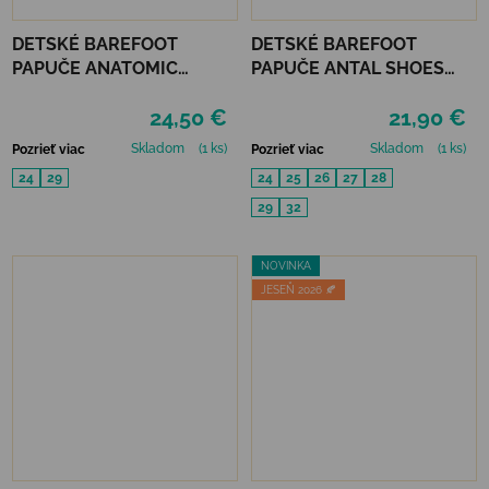
DETSKÉ BAREFOOT
DETSKÉ BAREFOOT
PAPUČE ANATOMIC
PAPUČE ANTAL SHOES
FOOTWEAR - RESCUE B
RASCAL - FOOTBALL
24,50 €
21,90 €
Skladom
(1 ks)
Skladom
(1 ks)
Pozrieť viac
Pozrieť viac
24
29
24
25
26
27
28
29
32
NOVINKA
JESEŇ 2026 🍂