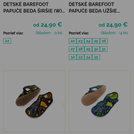
DETSKÉ BAREFOOT
DETSKÉ BAREFOOT
PAPUČE BEDA ŠIRŠIE (W) -
PAPUČE BEDA UŽŠIE
COLORFUL CANDY
(SLIM)) - TRUCKS
24,90 €
24,90 €
od
od
Skladom
(1 ks)
Skladom
(4 ks)
Pozrieť viac
Pozrieť viac
22
22
23
24
25
26
27
28
29
30
31
32
33
34
35