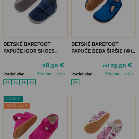
DETSKÉ BAREFOOT
DETSKÉ BAREFOOT
PAPUČE IGOR SHOES
PAPUČE BEDA ŠIRŠIE (W)
HOMIE - PANA MARINO
PLAYFUL - JUST BLUE
28,50 €
25,50 €
od
Skladom
(1 ks)
Skladom
(1 ks)
Pozrieť viac
Pozrieť viac
23
24
25
26
20
NOVINKA
JESEŇ 2026 🍂