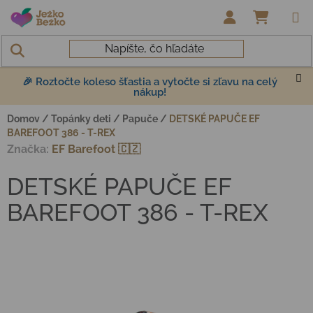
Prejsť na obsah
NÁKUP
🎉 Roztočte koleso šťastia a vytočte si zľavu na celý
nákup!
Domov
/
Topánky deti
/
Papuče
/
DETSKÉ PAPUČE EF
BAREFOOT 386 - T-REX
Značka:
EF Barefoot 🇨🇿
DETSKÉ PAPUČE EF
BAREFOOT 386 - T-REX