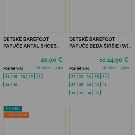
DETSKÉ BAREFOOT
DETSKÉ BAREFOOT
PAPUČE ANTAL SHOES
PAPUČE BEDA ŠIRŠIE (W) -
RASCAL BASIC - BLUE
MUSIC
20,90 €
24,90 €
od
Skladom
(2 ks)
Skladom
(3 ks)
Pozrieť viac
Pozrieť viac
24
25
29
30
33
22
23
24
25
26
34
35
27
28
29
30
31
32
33
34
35
NOVINKA
JESEŇ 2026 🍂