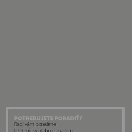
POTREBUJETE PORADIŤ?
Radi vám poradíme
telefonicky alebo e-mailom