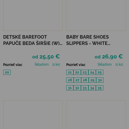
DETSKÉ BAREFOOT
BABY BARE SHOES
PAPUČE BEDA ŠIRŠIE (W)
SLIPPERS - WHITE
PLAYFUL - JUST BLUE
FOLKLORE
25,50 €
26,90 €
od
od
Skladom
(1 ks)
Skladom
(1 ks)
Pozrieť viac
Pozrieť viac
20
21
22
23
24
25
26
27
28
29
30
31
32
33
34
35