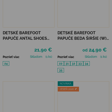
DETSKÉ BAREFOOT
DETSKÉ BAREFOOT
PAPUČE ANTAL SHOES
PAPUČE BEDA ŠIRŠIE (W)
RASCAL - UNICORN
BF - STARS
21,90 €
24,90 €
od
Skladom
(1 ks)
Skladom
(1 ks)
Pozrieť viac
Pozrieť viac
24
22
31
32
33
34
35
NOVINKA
JESEŇ 2026 🍂