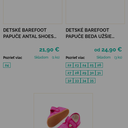
DETSKÉ BAREFOOT
DETSKÉ BAREFOOT
PAPUČE ANTAL SHOES
PAPUČE BEDA UŽŠIE
RASCAL - PANDA
(SLIM)) - PINK SHINE
21,90 €
24,90 €
od
Skladom
(1 ks)
Skladom
(3 ks)
Pozrieť viac
Pozrieť viac
24
22
23
24
25
26
27
28
29
30
31
32
33
34
35