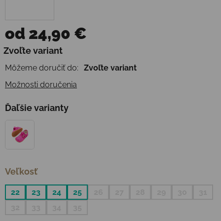
od
24,90 €
Jednotková cena:
Zvoľte variant
Môžeme doručiť do:
Zvoľte variant
Možnosti doručenia
Ďaľšie varianty
Veľkosť
22
23
24
25
26
27
28
29
30
31
32
33
34
35