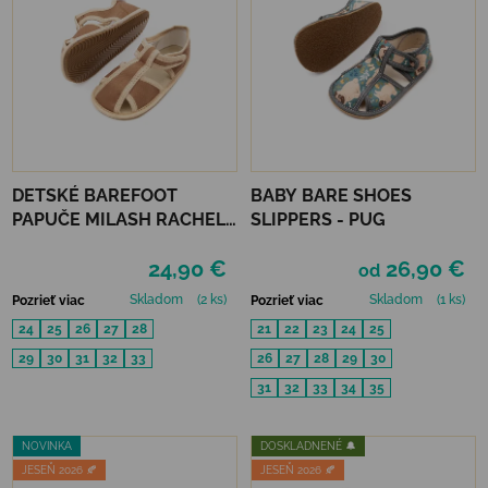
DETSKÉ BAREFOOT
BABY BARE SHOES
PAPUČE MILASH RACHEL -
SLIPPERS - PUG
BÉŽOVÉ
24,90 €
26,90 €
od
Skladom
(2 ks)
Skladom
(1 ks)
Pozrieť viac
Pozrieť viac
24
25
26
27
28
21
22
23
24
25
29
30
31
32
33
26
27
28
29
30
31
32
33
34
35
NOVINKA
DOSKLADNENÉ 🔔
JESEŇ 2026 🍂
JESEŇ 2026 🍂