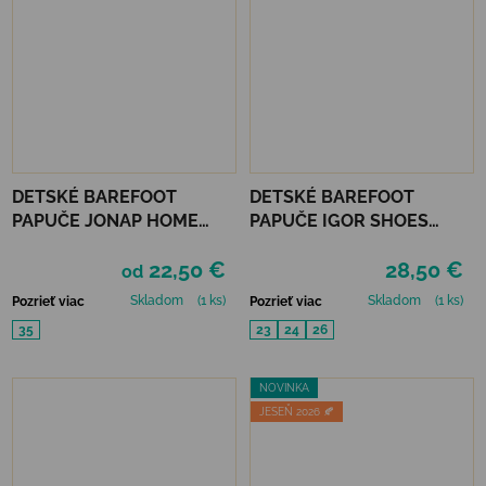
DETSKÉ BAREFOOT
DETSKÉ BAREFOOT
PAPUČE JONAP HOME
PAPUČE IGOR SHOES
NEW - DIEVČENSKÝ SVET
HOMIE - GRIS
22,50 €
28,50 €
od
Skladom
(1 ks)
Skladom
(1 ks)
Pozrieť viac
Pozrieť viac
35
23
24
26
NOVINKA
JESEŇ 2026 🍂