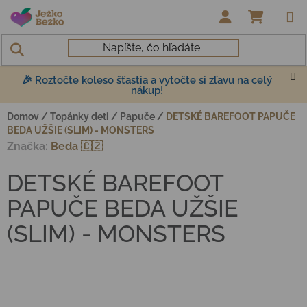
Prejsť na obsah
NÁKUP
🎉 Roztočte koleso šťastia a vytočte si zľavu na celý
nákup!
Domov
/
Topánky deti
/
Papuče
/
DETSKÉ BAREFOOT PAPUČE
BEDA UŽŠIE (SLIM) - MONSTERS
Značka:
Beda 🇨🇿
DETSKÉ BAREFOOT
PAPUČE BEDA UŽŠIE
(SLIM) - MONSTERS