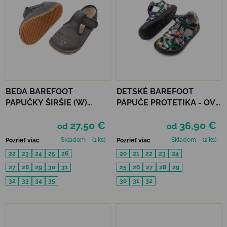
BEDA BAREFOOT
DETSKÉ BAREFOOT
PAPUČKY ŠIRŠIE (W)
PAPUČE PROTETIKA - OVE
PERFOROVANÉ - GREY
BLACK
27,50 €
36,90 €
od
od
Skladom
(1 ks)
Skladom
(2 ks)
Pozrieť viac
Pozrieť viac
22
23
24
25
26
20
21
22
23
24
27
28
29
30
31
25
26
27
28
29
32
33
34
35
30
31
32