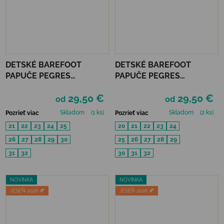
DETSKÉ BAREFOOT
DETSKÉ BAREFOOT
PAPUČE PEGRES
PAPUČE PEGRES
RECYKLOVANÉ BF05U -
RECYKLOVANÉ BF05U -
29,50 €
29,50 €
ŽLTÉ
RUŽOVÉ
od
od
Skladom
(1 ks)
Skladom
(2 ks)
Pozrieť viac
Pozrieť viac
21
22
23
24
25
20
21
22
23
24
26
27
28
29
30
25
26
27
28
29
31
32
30
31
32
NOVINKA
NOVINKA
JESEŇ 2026 🍂
JESEŇ 2026 🍂