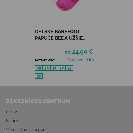
DETSKÉ BAREFOOT
PAPUČE BEDA UŽŠIE
(SLIM) - PINK BATIK
24,90 €
od
Skladom
(1 ks)
Pozrieť viac
29
30
31
32
33
35
Zápätie
ZÁKAZNÍCKE CENTRUM
O nás
Kariéra
Vernostný program