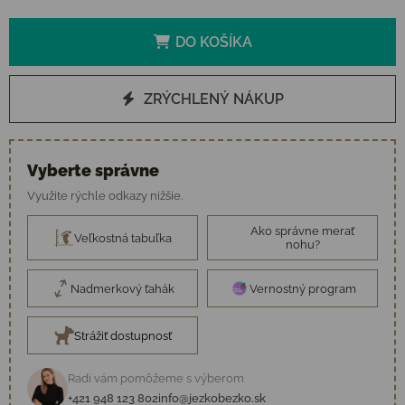
DO KOŠÍKA
ZRÝCHLENÝ NÁKUP
Vyberte správne
Využite rýchle odkazy nižšie.
Ako správne merať
Veľkostná tabuľka
nohu?
Nadmerkový ťahák
Vernostný program
Strážiť dostupnosť
Radi vám pomôžeme s výberom
+421 948 123 802
info@jezkobezko.sk