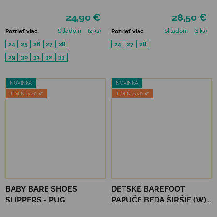
BÉŽOVÉ
HOMIE - PANA ROSA
24,90 €
28,50 €
Skladom
(2 ks)
Skladom
(1 ks)
Pozrieť viac
Pozrieť viac
24
25
26
27
28
24
27
28
29
30
31
32
33
NOVINKA
NOVINKA
JESEŇ 2026 🍂
JESEŇ 2026 🍂
BABY BARE SHOES
DETSKÉ BAREFOOT
SLIPPERS - PUG
PAPUČE BEDA ŠIRŠIE (W)
PLAYFUL BFN - ARMY