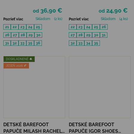
PINK
(SLIM)) - PINK DENIM
36,90 €
24,90 €
od
od
Skladom
(2 ks)
Skladom
(4 ks)
Pozrieť viac
Pozrieť viac
21
22
23
24
25
22
23
24
25
26
26
27
28
29
30
27
28
29
30
31
31
32
33
35
36
32
33
34
35
DOSKLADNENÉ 🔔
JESEŇ 2026 🍂
DETSKÉ BAREFOOT
DETSKÉ BAREFOOT
PAPUČE MILASH RACHEL -
PAPUČE IGOR SHOES