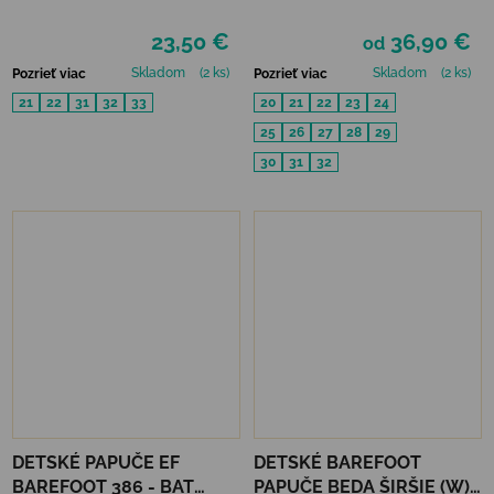
(UŽŠIE) - ROBOT
BLACK
23,50 €
36,90 €
od
Skladom
(2 ks)
Skladom
(2 ks)
Pozrieť viac
Pozrieť viac
21
22
31
32
33
20
21
22
23
24
25
26
27
28
29
30
31
32
DETSKÉ PAPUČE EF
DETSKÉ BAREFOOT
BAREFOOT 386 - BAT
PAPUČE BEDA ŠIRŠIE (W)