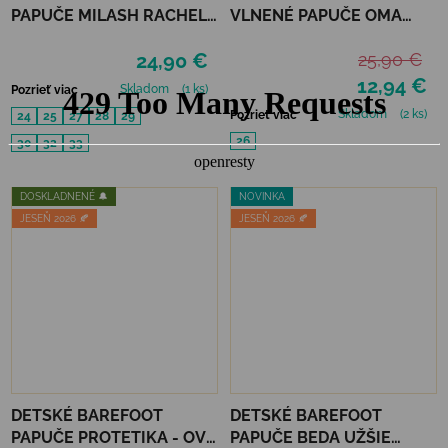
PAPUČE MILASH RACHEL -
VLNENÉ PAPUČE OMA
FIALOVÉ
KING KAKU -PINK DOTS
24,90 €
25,90 €
12,94 €
Skladom
(1 ks)
Pozrieť viac
Skladom
(2 ks)
Pozrieť viac
24
25
27
28
29
26
30
32
33
DOSKLADNENÉ 🔔
NOVINKA
JESEŇ 2026 🍂
JESEŇ 2026 🍂
DETSKÉ BAREFOOT
DETSKÉ BAREFOOT
PAPUČE PROTETIKA - OVE
PAPUČE BEDA UŽŠIE