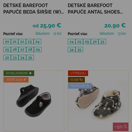
DETSKÉ BAREFOOT
DETSKÉ BAREFOOT
PAPUČE BEDA ŠIRŠIE (W)
PAPUČE ANTAL SHOES
PLAYFUL BFN - CRAZY
RASCAL BASIC - BLUE
25,90 €
20,90 €
UNICORN
od
Skladom
(1 ks)
Skladom
(3 ks)
Pozrieť viac
Pozrieť viac
20
21
22
23
24
24
25
29
30
33
25
26
27
28
29
34
35
32
33
34
35
DOSKLADNENÉ 🔔
VÝPREDAJ
JESEŇ 2026 🍂
VLNA 🐑
PRATEĽNÉ 🌀
–50 %