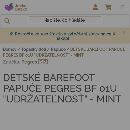
Prejsť na obsah
NÁKUP
🎉 Roztočte koleso šťastia a vytočte si zľavu na celý
nákup!
Domov
/
Topánky deti
/
Papuče
/
DETSKÉ BAREFOOT PAPUČE
PEGRES BF 01U "UDRŽATEĽNOSŤ" - MINT
Značka:
Pegres 🇨🇿
DETSKÉ BAREFOOT
PAPUČE PEGRES BF 01U
"UDRŽATEĽNOSŤ" - MINT