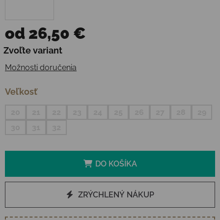
od
26,50 €
Jednotková cena:
Zvoľte variant
Možnosti doručenia
Veľkosť
20
21
22
23
24
25
26
27
28
29
30
31
32
DO KOŠÍKA
ZRÝCHLENÝ NÁKUP