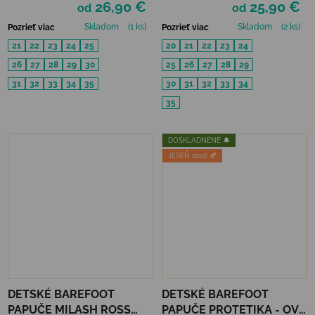
26,90 €
25,90 €
od
od
Skladom
(1 ks)
Skladom
(2 ks)
Pozrieť viac
Pozrieť viac
21
22
23
24
25
20
21
22
23
24
26
27
28
29
30
25
26
27
28
29
31
32
33
34
35
30
31
32
33
34
35
DOSKLADNENÉ 🔔
JESEŇ 2026 🍂
DETSKÉ BAREFOOT
DETSKÉ BAREFOOT
PAPUČE MILASH ROSS
PAPUČE PROTETIKA - OVE