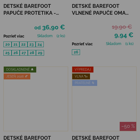
DETSKÉ BAREFOOT
DETSKÉ BAREFOOT
PAPUČE PROTETIKA -
VLNENÉ PAPUČE OMA
KIRBY BLACK
KING KAKU - GREY DOTS
36,90 €
19,90 €
od
9,94 €
Skladom
(2 ks)
Pozrieť viac
Skladom
(1 ks)
Pozrieť viac
20
21
22
23
24
26
25
26
27
28
29
DOSKLADNENÉ 🔔
VÝPREDAJ
JESEŇ 2026 🍂
VLNA 🐑
PRATEĽNÉ 🌀
–50 %
DETSKÉ BAREFOOT
DETSKÉ BAREFOOT