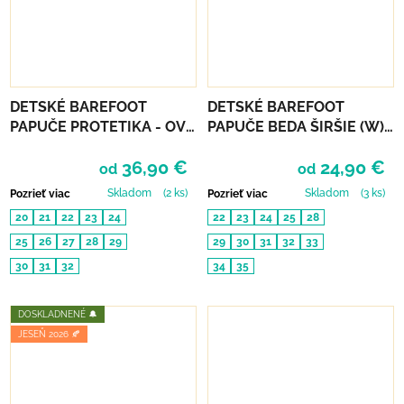
DETSKÉ BAREFOOT
DETSKÉ BAREFOOT
PAPUČE PROTETIKA - OVE
PAPUČE BEDA ŠIRŠIE (W) -
BLACK
SEA WORLD
36,90 €
24,90 €
od
od
Skladom
(2 ks)
Skladom
(3 ks)
Pozrieť viac
Pozrieť viac
20
21
22
23
24
22
23
24
25
28
25
26
27
28
29
29
30
31
32
33
30
31
32
34
35
DOSKLADNENÉ 🔔
JESEŇ 2026 🍂