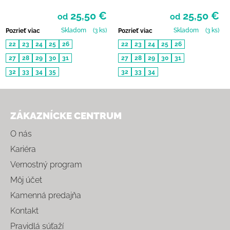
BALERÍNKY - STARS
BALERÍNKY - PINK BATIK
25,50 €
25,50 €
od
od
Skladom
(3 ks)
Skladom
(3 ks)
Pozrieť viac
Pozrieť viac
22
23
24
25
26
22
23
24
25
26
27
28
29
30
31
27
28
29
30
31
32
33
34
35
32
33
34
Zápätie
ZÁKAZNÍCKE CENTRUM
O nás
Kariéra
Vernostný program
Môj účet
Kamenná predajňa
Kontakt
Pravidlá súťaží