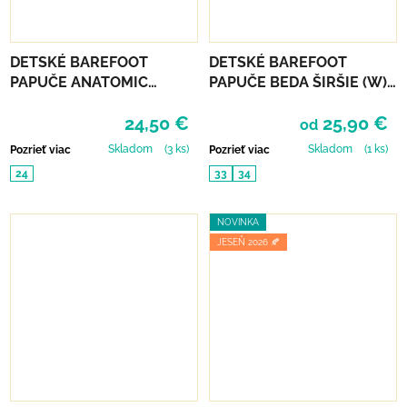
DETSKÉ BAREFOOT
DETSKÉ BAREFOOT
PAPUČE ANATOMIC
PAPUČE BEDA ŠIRŠIE (W)
FOOTWEAR - KOSMOS B
PLAYFUL BFN - STARS
24,50 €
25,90 €
od
Skladom
(3 ks)
Skladom
(1 ks)
Pozrieť viac
Pozrieť viac
24
33
34
NOVINKA
JESEŇ 2026 🍂