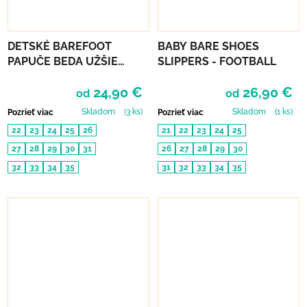
DETSKÉ BAREFOOT
BABY BARE SHOES
PAPUČE BEDA UŽŠIE
SLIPPERS - FOOTBALL
(SLIM)) - PINK SHINE
24,90 €
26,90 €
od
od
Skladom
(3 ks)
Skladom
(1 ks)
Pozrieť viac
Pozrieť viac
22
23
24
25
26
21
22
23
24
25
27
28
29
30
31
26
27
28
29
30
32
33
34
35
31
32
33
34
35