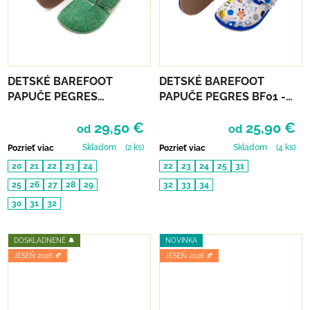
DETSKÉ BAREFOOT
DETSKÉ BAREFOOT
PAPUČE PEGRES
PAPUČE PEGRES BF01 -
RECYKLOVANÉ BF05U -
VESMÍR
29,50 €
25,90 €
ZELENÉ
od
od
Skladom
(2 ks)
Skladom
(4 ks)
Pozrieť viac
Pozrieť viac
20
21
22
23
24
22
23
24
25
31
25
26
27
28
29
32
33
34
30
31
32
DOSKLADNENÉ 🔔
NOVINKA
JESEŇ 2026 🍂
JESEŇ 2026 🍂