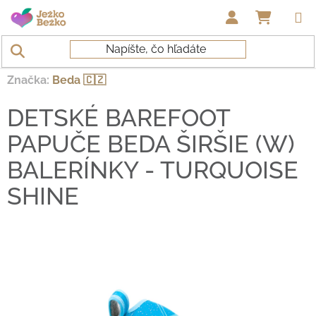
Prejsť na obsah
NÁKUP
Domov
/
Topánky deti
/
Papuče
/
DETSKÉ BAREFOOT PAPUČE
BEDA ŠIRŠIE (W) BALERÍNKY - TURQUOISE SHINE
Značka:
Beda 🇨🇿
DETSKÉ BAREFOOT
PAPUČE BEDA ŠIRŠIE (W)
BALERÍNKY - TURQUOISE
SHINE