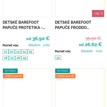
–25 %
DETSKÉ BAREFOOT
DETSKÉ BAREFOOT
PAPUČE PROTETIKA -
PAPUČE FRODDO
KIRBY BLACK
SLIPPERS - PINK GOLD
36,90 €
35,50 €
od
26,62 €
od
Skladom
(2 ks)
Pozrieť viac
Skladom
(1 ks)
Pozrieť viac
21
22
23
24
25
33
26
27
28
29
NOVINKA
NOVINKA
JESEŇ 2026 🍂
JESEŇ 2026 🍂