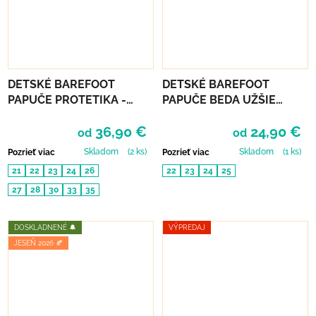
DETSKÉ BAREFOOT
DETSKÉ BAREFOOT
PAPUČE PROTETIKA -
PAPUČE BEDA UŽŠIE
KIRBY ROSA
(SLIM) - MONSTERS
36,90 €
24,90 €
od
od
Skladom
(2 ks)
Skladom
(1 ks)
Pozrieť viac
Pozrieť viac
21
22
23
24
26
22
23
24
25
27
28
30
33
35
DOSKLADNENÉ 🔔
VÝPREDAJ
JESEŇ 2026 🍂