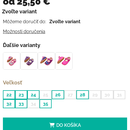
od
25,50 €
Jednotková cena:
Zvoľte variant
Môžeme doručiť do:
Zvoľte variant
Možnosti doručenia
Ďaľšie varianty
Veľkosť
22
23
24
25
26
27
28
29
30
31
32
33
34
35
DO KOŠÍKA