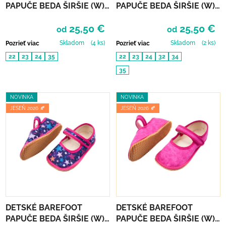
PAPUČE BEDA ŠIRŠIE (W)
PAPUČE BEDA ŠIRŠIE (W)
BALERÍNKY - MUSIC
BALERÍNKY - VIOLET
25,50 €
25,50 €
FLOWER
od
od
Skladom
(4 ks)
Skladom
(2 ks)
Pozrieť viac
Pozrieť viac
22
23
24
35
22
23
24
32
34
35
NOVINKA
NOVINKA
JESEŇ 2026 🍂
JESEŇ 2026 🍂
DETSKÉ BAREFOOT
DETSKÉ BAREFOOT
PAPUČE BEDA ŠIRŠIE (W)
PAPUČE BEDA ŠIRŠIE (W)