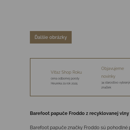
Ďalšie obrázky
Objavujeme
Víťaz Shop Roku
novinky
cena odbornej poroty
34 starostlivo vybraný
Heureka za rok 2025
značiek
Barefoot papuče Froddo z recyklovanej vlny 
Barefoot papuče značky Froddo sú pohodlné pre