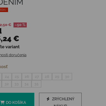
 DENIM
EDAJ
2,50 €
–50 %
d
,24 €
te variant
otková cena:
osti doručenia
kosť
24
25
26
27
28
29
30
32
33
34
35
ZRÝCHLENÝ
DO KOŠÍKA