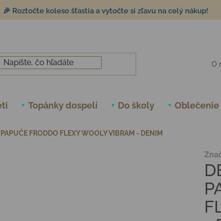
🎉 Roztočte koleso šťastia a vytočte si zľavu na celý nákup!
O 
ti
Topánky dospelí
Do školy
Oblečenie
PAPUČE FRODDO FLEXY WOOLY VIBRAM - DENIM
Zna
D
P
F