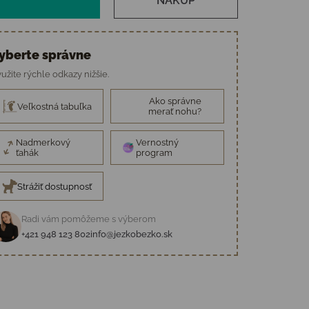
NÁKUP
yberte správne
užite rýchle odkazy nižšie.
Ako správne
Veľkostná tabuľka
merať nohu?
Nadmerkový
Vernostný
ťahák
program
Strážiť dostupnosť
Radi vám pomôžeme s výberom
+421 948 123 802
info@jezkobezko.sk