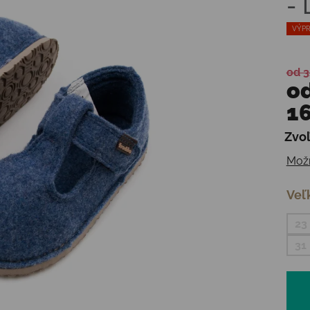
-
VÝPR
od 3
o
16
Zvoľ
Jedn
Možn
Veľ
23
31