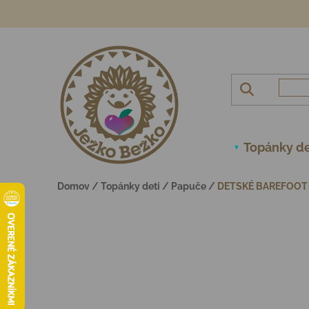
Prejsť na obsah
Topánky de
Domov
/
Topánky deti
/
Papuče
/
DETSKÉ BAREFOOT 