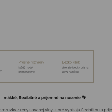
Presné rozmery
Bežko Klub
každý model
zbierajte kredity, priamu
ch
premeriavame
zľavu na nákup
– mäkké, flexibilné a príjemné na nosenie 👣
zuvky z recyklovanej vlny, ktoré vynikajú flexibilitou a prí