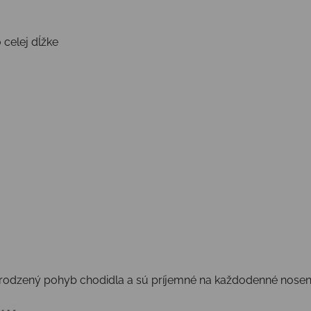
celej dĺžke
rirodzený pohyb chodidla a sú príjemné na každodenné noseni