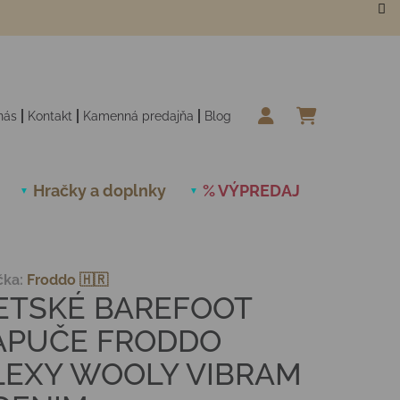
nás
Kontakt
Kamenná predajňa
Blog
NÁKUPN
Hračky a doplnky
% VÝPREDAJ
Novinky
čka:
Froddo 🇭🇷
ETSKÉ BAREFOOT
APUČE FRODDO
LEXY WOOLY VIBRAM