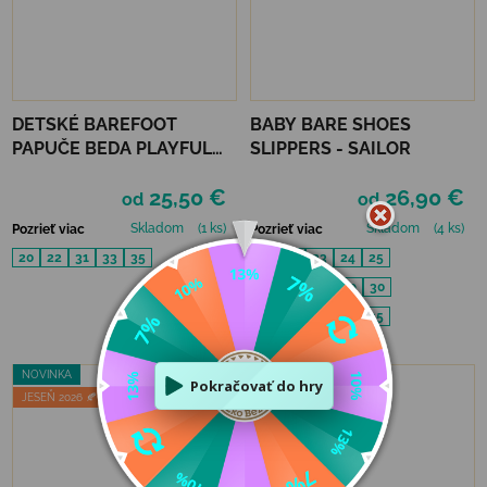
DETSKÉ BAREFOOT
BABY BARE SHOES
PAPUČE BEDA PLAYFUL
SLIPPERS - SAILOR
ŠIRŠIE (W) - TURQUOISE
25,50 €
26,90 €
SHINE
od
od
Skladom
(1 ks)
Skladom
(4 ks)
Pozrieť viac
Pozrieť viac
20
22
31
33
35
21
22
23
24
25
26
27
28
29
30
31
32
33
34
35
NOVINKA
JESEŇ 2026 🍂