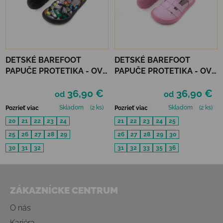
DETSKÉ BAREFOOT
DETSKÉ BAREFOOT
PAPUČE PROTETIKA - OVE
PAPUČE PROTETIKA - OVE
BLACK
PINK
36,90 €
36,90 €
od
od
Skladom
(2 ks)
Skladom
(2 ks)
Pozrieť viac
Pozrieť viac
20
21
22
23
24
21
22
23
24
25
25
26
27
28
29
26
27
28
29
30
30
31
32
31
32
33
35
36
Zápätie
ZÁKAZNÍCKE CENTRUM
O nás
Kariéra