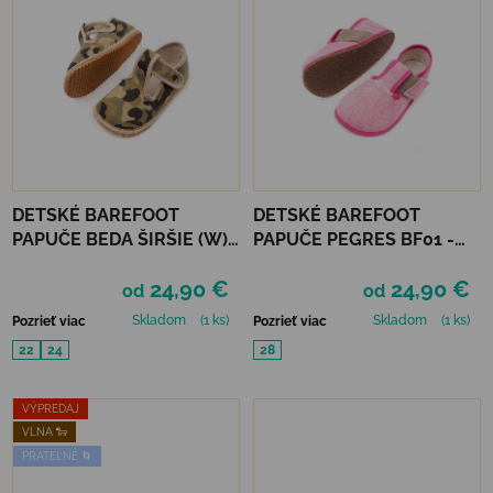
DETSKÉ BAREFOOT
DETSKÉ BAREFOOT
PAPUČE BEDA ŠIRŠIE (W) -
PAPUČE PEGRES BF01 -
ARMY
RUŽOVÉ
24,90 €
24,90 €
od
od
Skladom
(1 ks)
Skladom
(1 ks)
Pozrieť viac
Pozrieť viac
22
24
28
VÝPREDAJ
VLNA 🐑
PRATEĽNÉ 🌀