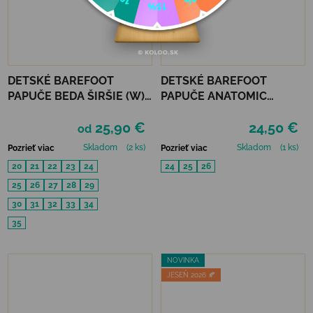
DETSKÉ BAREFOOT
DETSKÉ BAREFOOT
PAPUČE BEDA ŠIRŠIE (W)
PAPUČE ANATOMIC
PLAYFUL BFN - COMICS
FOOTWEAR - CRAFT B
25,90 €
24,50 €
od
Skladom
(2 ks)
Skladom
(1 ks)
Pozrieť viac
Pozrieť viac
20
21
22
23
24
24
25
26
25
26
27
28
29
30
31
32
33
34
35
NOVINKA
JESEŇ 2026 🍂