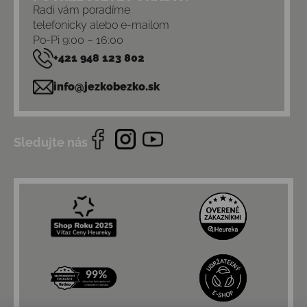
Radi vám poradíme
telefonicky alebo e-mailom
Po-Pi 9:00 – 16:00
+421 948 123 802
info@jezkobezko.sk
Sledujte nás