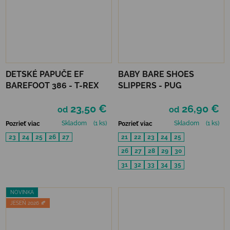
DETSKÉ PAPUČE EF
BABY BARE SHOES
BAREFOOT 386 - T-REX
SLIPPERS - PUG
23,50 €
26,90 €
od
od
Skladom
(1 ks)
Skladom
(1 ks)
Pozrieť viac
Pozrieť viac
23
24
25
26
27
21
22
23
24
25
26
27
28
29
30
31
32
33
34
35
NOVINKA
JESEŇ 2026 🍂