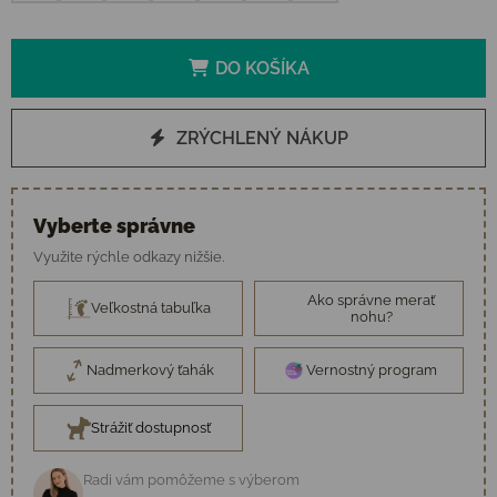
DO KOŠÍKA
ZRÝCHLENÝ NÁKUP
Vyberte správne
Využite rýchle odkazy nižšie.
Ako správne merať
Veľkostná tabuľka
nohu?
Nadmerkový ťahák
Vernostný program
Strážiť dostupnosť
Radi vám pomôžeme s výberom