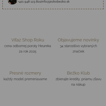
+421 948 123 802
info@jezkobezko.sk
Víťaz Shop Roku
Objavujeme novinky
cena odbornej poroty Heureka
34 starostlivo vybraných
za rok 2025
značiek
Presné rozmery
Bežko Klub
každý model premeriavame
zbierajte kredity, priamu zľavu
na nákup