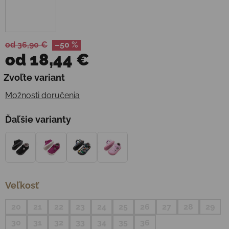
od 36,90 €
–50 %
od
18,44 €
Jednotková cena:
Zvoľte variant
Možnosti doručenia
Ďaľšie varianty
Veľkosť
20
21
22
23
24
25
26
27
28
29
30
31
32
33
34
35
36