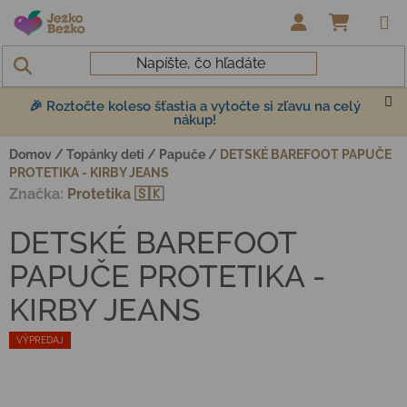
Prejsť na obsah
NÁKUP
🎉 Roztočte koleso šťastia a vytočte si zľavu na celý
nákup!
Domov
/
Topánky deti
/
Papuče
/
DETSKÉ BAREFOOT PAPUČE
PROTETIKA - KIRBY JEANS
Značka:
Protetika 🇸🇰
DETSKÉ BAREFOOT
PAPUČE PROTETIKA -
KIRBY JEANS
VÝPREDAJ