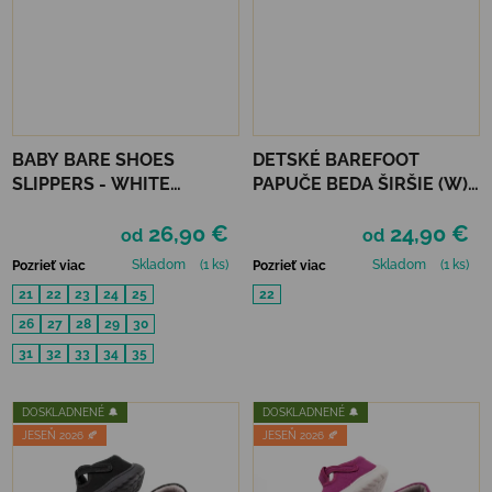
BABY BARE SHOES
DETSKÉ BAREFOOT
SLIPPERS - WHITE
PAPUČE BEDA ŠIRŠIE (W) -
FOLKLORE
COLORFUL CANDY
26,90 €
24,90 €
od
od
Skladom
(1 ks)
Skladom
(1 ks)
Pozrieť viac
Pozrieť viac
21
22
23
24
25
22
26
27
28
29
30
31
32
33
34
35
DOSKLADNENÉ 🔔
DOSKLADNENÉ 🔔
JESEŇ 2026 🍂
JESEŇ 2026 🍂