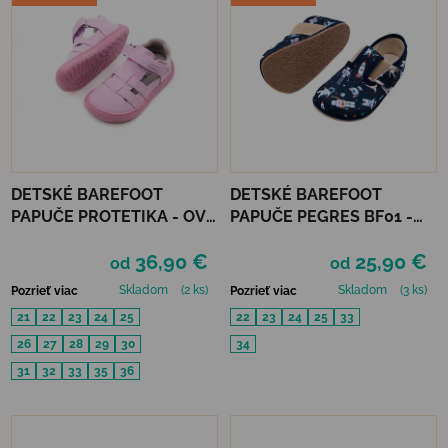
DETSKÉ BAREFOOT
DETSKÉ BAREFOOT
PAPUČE PROTETIKA - OVE
PAPUČE PEGRES BF01 -
PINK
POLNOC
36,90 €
25,90 €
od
od
Skladom
(2 ks)
Skladom
(3 ks)
Pozrieť viac
Pozrieť viac
21
22
23
24
25
22
23
24
25
33
26
27
28
29
30
34
31
32
33
35
36