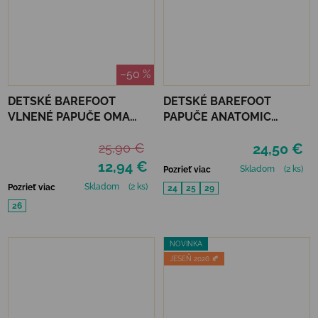
–50 %
DETSKÉ BAREFOOT
DETSKÉ BAREFOOT
VLNENÉ PAPUČE OMA
PAPUČE ANATOMIC
KING KAKU -PINK DOTS
FOOTWEAR - FLOWEE A
25,90 €
24,50 €
12,94 €
Skladom
(2 ks)
Pozrieť viac
Skladom
(2 ks)
Pozrieť viac
24
25
29
26
NOVINKA
JESEŇ 2026 🍂