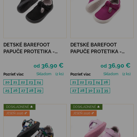
DETSKÉ BAREFOOT
DETSKÉ BAREFOOT
PAPUČE PROTETIKA -
PAPUČE PROTETIKA -
KIRBY BLACK
KIRBY ROSA
36,90 €
36,90 €
od
od
Skladom
(2 ks)
Skladom
(2 ks)
Pozrieť viac
Pozrieť viac
20
21
22
23
24
21
22
23
24
26
25
26
27
28
29
27
28
30
33
35
DOSKLADNENÉ 🔔
DOSKLADNENÉ 🔔
JESEŇ 2026 🍂
JESEŇ 2026 🍂