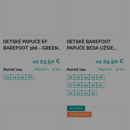
DETSKÉ PAPUČE EF
DETSKÉ BAREFOOT
BAREFOOT 386 - GREEN
PAPUČE BEDA UŽŠIE
CRAFT
(SLIM)) - GREY FORMULA
23,50 €
24,90 €
od
od
Skladom
(2 ks)
Skladom
(4 ks)
Pozrieť viac
Pozrieť viac
23
24
25
26
22
23
24
25
26
27
28
29
30
31
32
33
34
35
NOVINKA
JESEŇ 2026 🍂