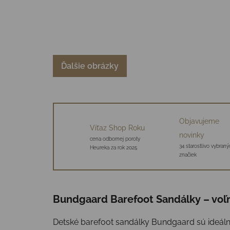
Ďalšie obrázky
Objavujeme
Víťaz Shop Roku
novinky
cena odbornej poroty
34 starostlivo vybraný
Heureka za rok 2025
značiek
Bundgaard Barefoot Sandálky – voľn
Detské barefoot sandálky Bundgaard sú ideáln