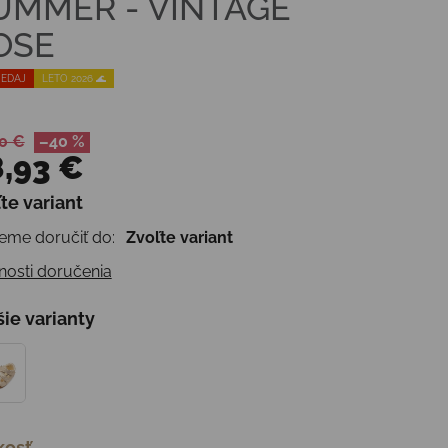
UMMER - VINTAGE
OSE
EDAJ
LETO 2026 🌊
0 €
–40 %
,93 €
te variant
otková cena:
me doručiť do:
Zvoľte variant
osti doručenia
šie varianty
kosť