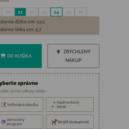
20
21
22
23
24
25
26
torná dĺžka cm: 13.1
torná šírka cm: 5.7
ZRÝCHLENÝ
DO KOŠÍKA
NÁKUP
yberte správne
užite rýchle odkazy nižšie.
Nadmerkový
Veľkostná tabuľka
ťahák
Vernostný
Strážiť dostupnosť
program