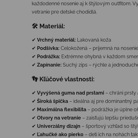
každodenné nosenie aj k štýlovým outfitom. V
vetranie pre detské chodidlá.
🛠 Materiál:
✔
Vrchný materiál:
Lakovaná koža
✔
Podšívka:
Celokožená – príjemná na nosenie
✔
Podrážka:
Extrémne ohybná v každom smere,
✔
Zapínanie:
Suchý zips – rýchle a jednoduch
👣 Kľúčové vlastnosti:
✔
Vyvýšená guma nad prstami
– chráni prsty
✔
Široká špička
– ideálna aj pre dominantný pa
✔
Maximálna flexibilita
– podrážka je úplne 
✔
Otvory na vetranie
– zaisťujú lepšiu priedu
✔
Univerzálny dizajn
– športový vzhľad so štý
✔
Ľahučké ako pierko
– deti ich na nohách tak