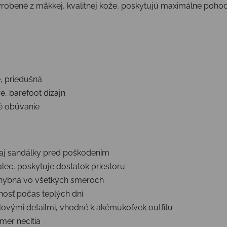
yrobené z mäkkej, kvalitnej kože, poskytujú maximálne pohod
, priedušná
 barefoot dizajn
é obúvanie
 aj sandálky pred poškodením
lec, poskytuje dostatok priestoru
ohybná vo všetkých smeroch
šnosť počas teplých dní
lovými detailmi, vhodné k akémukoľvek outfitu
mer necítia