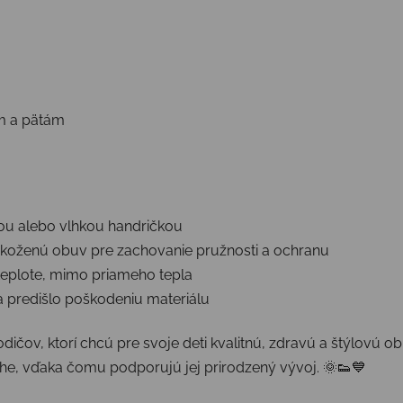
m a pätám
ou alebo vlhkou handričkou
a koženú obuv pre zachovanie pružnosti a ochranu
teplote, mimo priameho tepla
 predišlo poškodeniu materiálu
ičov, ktorí chcú pre svoje deti kvalitnú, zdravú a štýlovú o
he, vďaka čomu podporujú jej prirodzený vývoj. 🌞👟💙