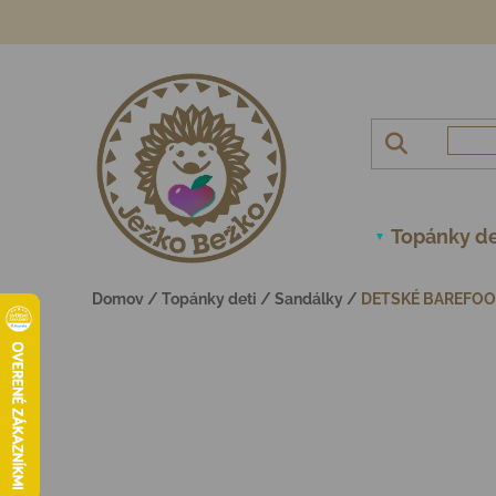
Prejsť na obsah
Topánky de
Domov
/
Topánky deti
/
Sandálky
/
DETSKÉ BAREFOO