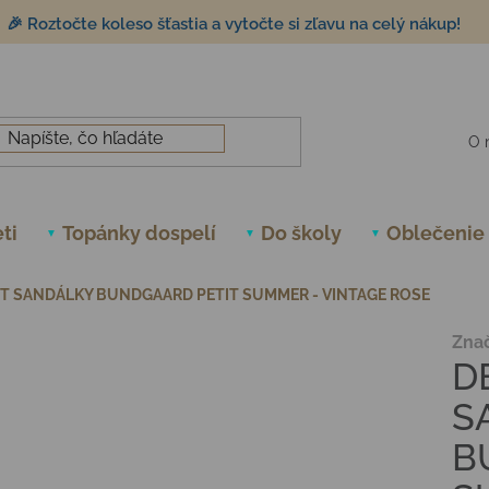
🎉 Roztočte koleso šťastia a vytočte si zľavu na celý nákup!
O 
ti
Topánky dospelí
Do školy
Oblečenie
T SANDÁLKY BUNDGAARD PETIT SUMMER - VINTAGE ROSE
Zna
D
S
B