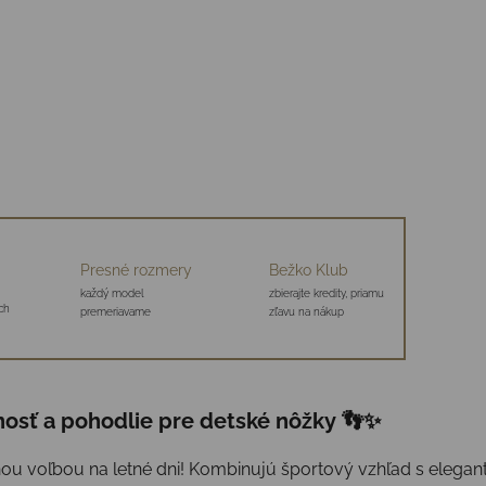
Presné rozmery
Bežko Klub
každý model
zbierajte kredity, priamu
ch
premeriavame
zľavu na nákup
osť a pohodlie pre detské nôžky 👣✨
ou voľbou na letné dni! Kombinujú športový vzhľad s elegan