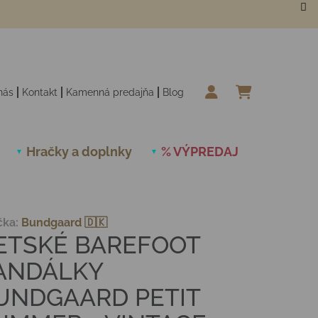
nás
Kontakt
Kamenná predajňa
Blog
NÁKUPN
Hračky a doplnky
% VÝPREDAJ
Novinky
čka:
Bundgaard 🇩🇰
ETSKÉ BAREFOOT
ANDÁLKY
UNDGAARD PETIT