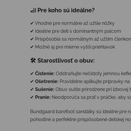
🦶 Pre koho sú ideálne?
✔ Vhodné pre normálne až užšie nôžky
✔ Ideálne pre deti s dominantným palcom
✔ Prispôsobia sa normálnym až užším členko
✔ Možné aj pre mierne vyšší priehlavok
🛠 Starostlivosť o obuv:
✔
Čistenie:
Odstraňujte nečistoty jemnou kefk
✔
Ošetrenie:
Pravidelne aplikujte prípravky n
✔
Sušenie:
Obuv sušte prirodzene pri izbovej 
✔
Pranie:
Neodporúča sa prať v práčke, aby sa
Bundgaard barefoot sandálky sú ideálne pre rod
pohodlné a perfektne prispôsobené detskej no