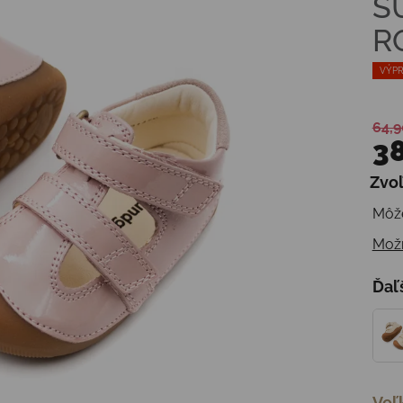
S
R
VÝPR
64,9
38
Zvoľ
Jedn
Môže
Možn
Ďaľ
Veľ