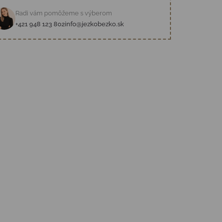
Radi vám pomôžeme s výberom
+421 948 123 802
info@jezkobezko.sk