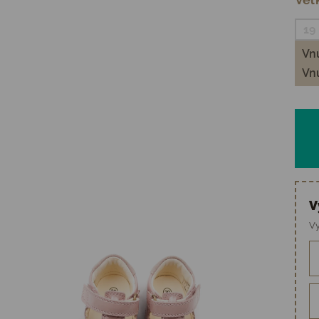
19
Vnú
Vnú
V
Vy