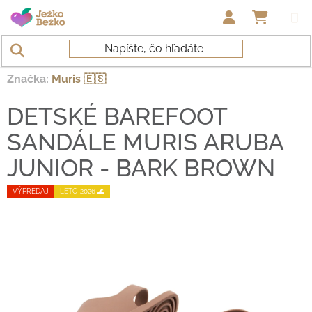
Prejsť na obsah
NÁKUP
Domov
/
Topánky deti
/
Sandálky
/
DETSKÉ BAREFOOT
SANDÁLE MURIS ARUBA JUNIOR - BARK BROWN
Značka:
Muris 🇪🇸
DETSKÉ BAREFOOT
SANDÁLE MURIS ARUBA
JUNIOR - BARK BROWN
VÝPREDAJ
LETO 2026 🌊