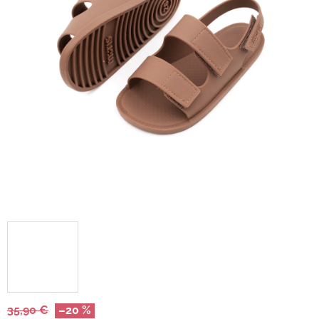
35,90 €
–20 %