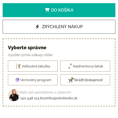
DO KOŠÍKA
ZRÝCHLENÝ NÁKUP
Vyberte správne
Využite rýchle odkazy nižšie.
Veľkostná tabuľka
Nadmerkový ťahák
Vernostný program
Strážiť dostupnosť
Radi vám pomôžeme s výberom
+421 948 123 802
info@jezkobezko.sk