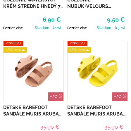
KRÉM STREDNE HNEDÝ 75
NUBUK+VELOURS
ml
NEUTRÁLNY
6,90 €
9,50 €
Skladom
(2 ks)
Skladom
(>5 ks)
Pozrieť viac
Pozrieť viac
VÝPREDAJ
VÝPREDAJ
LETO 2026 🌊
LETO 2026 🌊
–20 %
–20 %
DETSKÉ BAREFOOT
DETSKÉ BAREFOOT
SANDÁLE MURIS ARUBA
SANDÁLE MURIS ARUBA
JUNIOR - DUSTY PINK
JUNIOR - LEMON
35,90 €
35,90 €