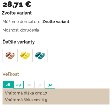
28,71 €
Jednotková cena:
Zvoľte variant
Môžeme doručiť do:
Zvoľte variant
Možnosti doručenia
Ďaľšie varianty
Veľkosť
28
29
30
31
32
Vnútorná dĺžka cm: 17
Vnútorná šírka cm: 6.9