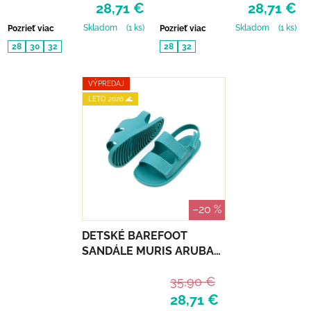
28,71 €
28,71 €
Skladom
(1 ks)
Skladom
(1 ks)
Pozrieť viac
Pozrieť viac
28
30
32
28
32
VÝPREDAJ
LETO 2026 🌊
–20 %
DETSKÉ BAREFOOT
SANDÁLE MURIS ARUBA
JUNIOR - TEAL
35,90 €
28,71 €