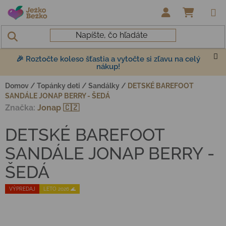
Prejsť na obsah
NÁKUP
🎉 Roztočte koleso šťastia a vytočte si zľavu na celý
nákup!
Domov
/
Topánky deti
/
Sandálky
/
DETSKÉ BAREFOOT
SANDÁLE JONAP BERRY - ŠEDÁ
Značka:
Jonap 🇨🇿
DETSKÉ BAREFOOT
SANDÁLE JONAP BERRY -
ŠEDÁ
VÝPREDAJ
LETO 2026 🌊