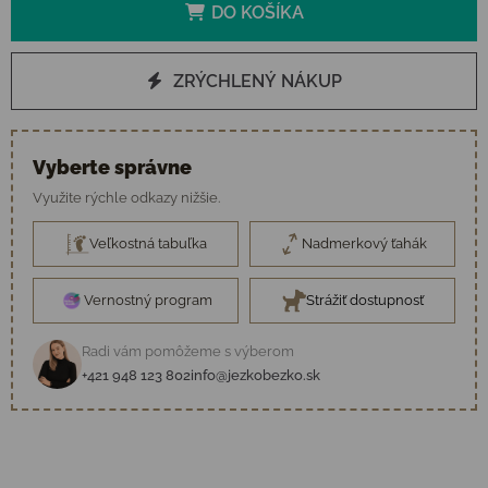
DO KOŠÍKA
ZRÝCHLENÝ NÁKUP
Vyberte správne
Využite rýchle odkazy nižšie.
Veľkostná tabuľka
Nadmerkový ťahák
Vernostný program
Strážiť dostupnosť
Radi vám pomôžeme s výberom
+421 948 123 802
info@jezkobezko.sk