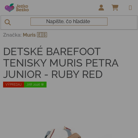
Prejsť na obsah
NÁKUP
Domov
/
Topánky deti
/
Tenisky
/
DETSKÉ BAREFOOT TENISKY
MURIS PETRA JUNIOR - RUBY RED
Značka:
Muris 🇪🇸
DETSKÉ BAREFOOT
TENISKY MURIS PETRA
JUNIOR - RUBY RED
VÝPREDAJ
JAR 2026 🌸