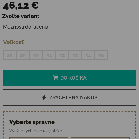
46,12 €
Jednotková cena:
Zvoľte variant
Možnosti doručenia
Veľkosť
28
29
30
31
32
33
34
35
DO KOŠÍKA
ZRÝCHLENÝ NÁKUP
Vyberte správne
Využite rýchle odkazy nižšie.