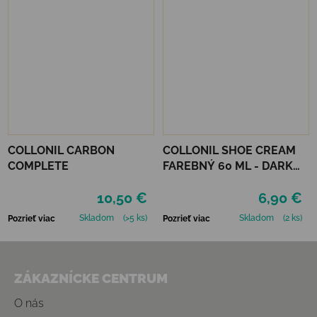
COLLONIL CARBON
COLLONIL SHOE CREAM
COMPLETE
FAREBNÝ 60 ML - DARK
BROWN
10,50 €
6,90 €
Skladom
(>5 ks)
Skladom
(2 ks)
Pozrieť viac
Pozrieť viac
Zápätie
ZÁKAZNÍCKE CENTRUM
O nás