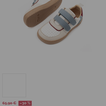
65,90 €
–30 %