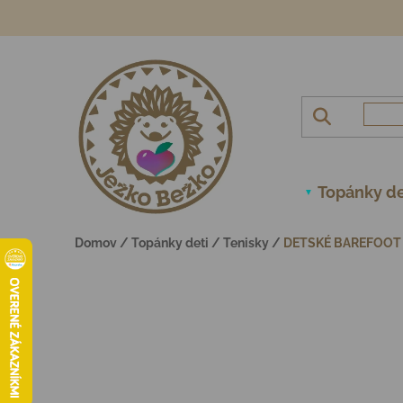
Prejsť na obsah
Topánky de
Domov
/
Topánky deti
/
Tenisky
/
DETSKÉ BAREFOOT 