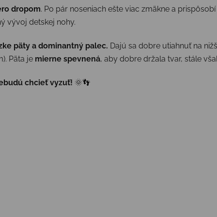
ero dropom
. Po pár noseniach ešte viac zmäkne a prispôsobí 
ý vývoj detskej nohy.
zke päty a dominantný palec.
Dajú sa dobre utiahnuť na nižš
). Päta je
mierne spevnená
, aby dobre držala tvar, stále vš
nebudú chcieť vyzuť!
🌞👣