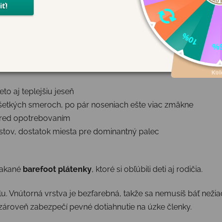
zipsoch
nia
leto aj teplejšiu jeseň
 všetkých smeroch, po pár noseniach ešte viac zmäkne
 pred opotrebovaním
 prstov, dostatok miesta pre dominantný palec
makané
barefoot plátenky
, ktoré si obľúbili deti aj rodičia.
ilu. Vnútorná vrstva je bezfarebná, takže sa nemusíš báť než
roveň zabezpečí pevné dotiahnutie na úzke členky.