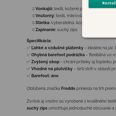
Vonkajší:
textil, kožené prvky na suchých 
Vnútorný:
textil, mikrovlákno
Stielka:
vyberateľná, kožená, bez tvarova
Zapínanie:
suchý zips
Špecifikácia:
✅
Ľahké a vzdušné plátenky
– ideálne na jar, 
✅
Ohybná barefoot podrážka
– flexibilná vo
✅
Zvýšený okop
– chráni pršteky aj topánku
✅
Vhodné na plutvičky
– širší strih v oblasti
✅
Barefoot: áno
Obľúbená značka
Froddo
priniesla na trh pre
Zvršok aj vnútro sú vyrobené z kvalitného text
suchý zips
umožňuje jednoduché obúvanie a zá