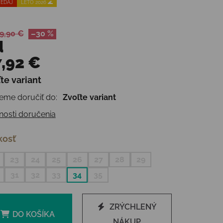
EDAJ
LETO 2026 🌊
9,90 €
–30 %
d
,92 €
te variant
otková cena:
me doručiť do:
Zvoľte variant
osti doručenia
kosť
23
24
25
26
27
28
29
31
32
33
34
35
ZRÝCHLENÝ
DO KOŠÍKA
NÁKUP