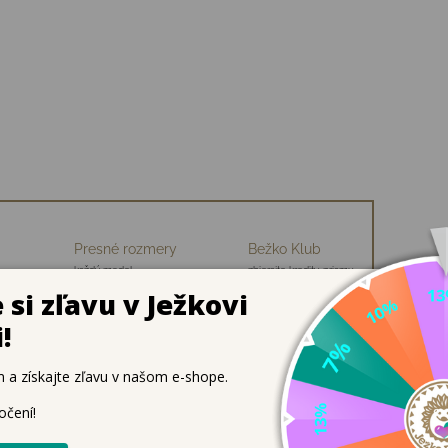
Presné rozmery
Bežko Klub
každý model
zbierajte kredity, priamu
ch
premeriavame
zľavu na nákup
hybné plátenky na každý deň