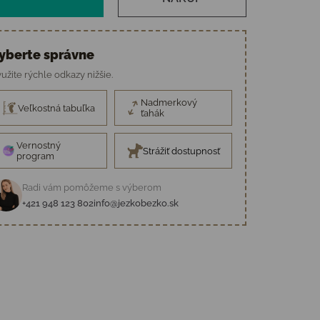
yberte správne
užite rýchle odkazy nižšie.
Nadmerkový
Veľkostná tabuľka
ťahák
Vernostný
Strážiť dostupnosť
program
Radi vám pomôžeme s výberom
+421 948 123 802
info@jezkobezko.sk