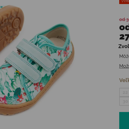
VÝPR
od 3
o
27
Zvoľ
Jedn
Môže
Možn
Veľ
22
30