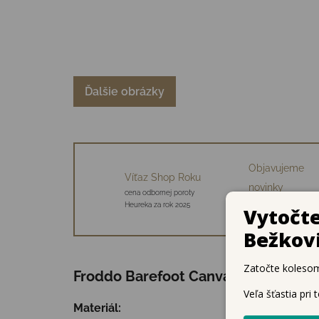
Ďalšie obrázky
Objavujeme
Víťaz Shop Roku
novinky
cena odbornej poroty
34 starostlivo vybraný
Heureka za rok 2025
značiek
Froddo Barefoot Canvas – ľahké a o
Materiál: