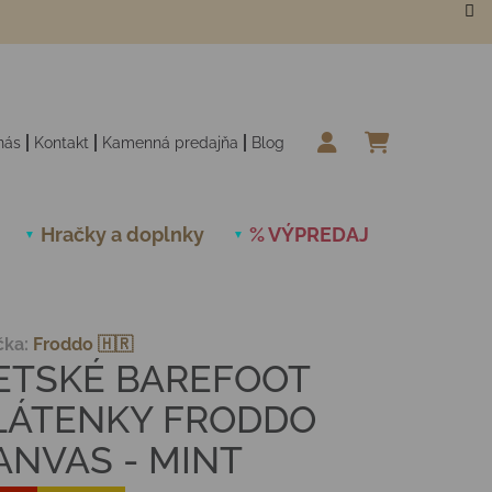
nás
Kontakt
Kamenná predajňa
Blog
NÁKUPN
Hračky a doplnky
% VÝPREDAJ
Novinky
čka:
Froddo 🇭🇷
ETSKÉ BAREFOOT
LÁTENKY FRODDO
ANVAS - MINT