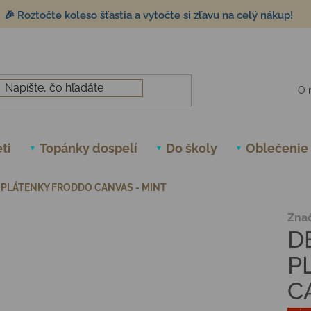
🎉 Roztočte koleso šťastia a vytočte si zľavu na celý nákup!
O 
ti
Topánky dospelí
Do školy
Oblečenie
PLÁTENKY FRODDO CANVAS - MINT
Zna
D
P
C