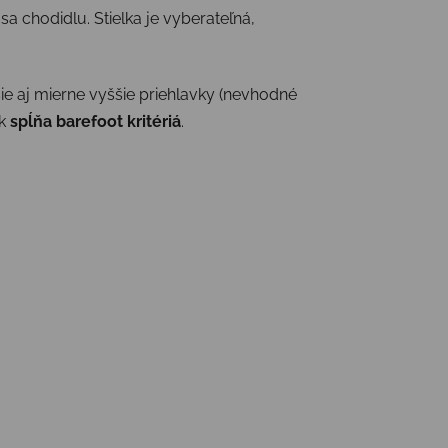
sa chodidlu. Stielka je vyberateľná,
ie aj mierne vyššie priehlavky (nevhodné
ak
spĺňa barefoot kritériá
.