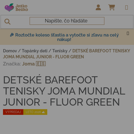
Prejsť na obsah
NÁKUP
🎉 Roztočte koleso šťastia a vytočte si zľavu na celý
nákup!
Domov
/
Topánky deti
/
Tenisky
/
DETSKÉ BAREFOOT TENISKY
JOMA MUNDIAL JUNIOR - FLUOR GREEN
Značka:
Joma 🇪🇸
DETSKÉ BAREFOOT
TENISKY JOMA MUNDIAL
JUNIOR - FLUOR GREEN
VÝPREDAJ
LETO 2026 🌊