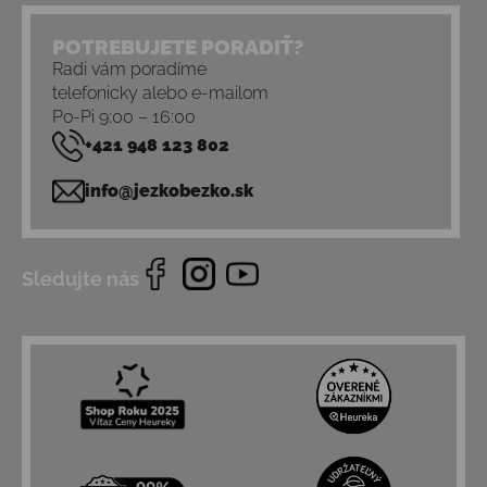
POTREBUJETE PORADIŤ?
Radi vám poradíme
telefonicky alebo e-mailom
Po-Pi 9:00 – 16:00
+421 948 123 802
info@jezkobezko.sk
Sledujte nás