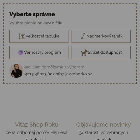
Vyberte správne
Využite rýchle odkazy nižšie.
Veľkostná tabuľka
Nadmerkový ťahák
Vernostný program
Strážiť dostupnosť
Radi vám pomôžeme s výberom
+421 948 123 802
info@jezkobezko.sk
Víťaz Shop Roku
Objavujeme novinky
cena odbornej poroty Heureka
34 starostlivo vybraných
za rok 2025
značiek