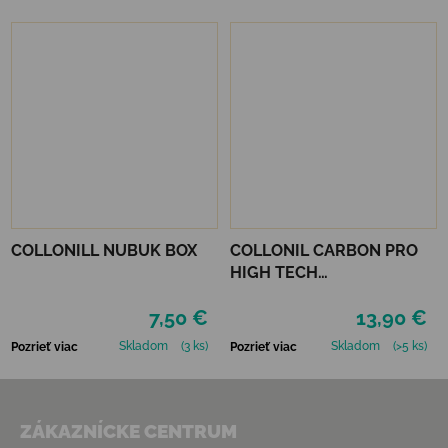
COLLONILL NUBUK BOX
COLLONIL CARBON PRO
HIGH TECH
IMPREGNAČNÝ SPREJ 400
7,50 €
13,90 €
ML
Skladom
(3 ks)
Skladom
(>5 ks)
Pozrieť viac
Pozrieť viac
Zápätie
ZÁKAZNÍCKE CENTRUM