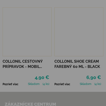
COLLONIL CESTOVNÝ
COLLONIL SHOE CREAM
PRÍPRAVOK - MOBIL
FAREBNÝ 60 ML - BLACK
NEUTRÁLNY
4,90 €
6,90 €
Skladom
(4 ks)
Skladom
(4 ks)
Pozrieť viac
Pozrieť viac
Zápätie
ZÁKAZNÍCKE CENTRUM