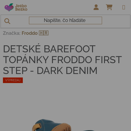
Prejsť na obsah
NÁKUP
Domov
/
Topánky deti
/
Prechodné
/
DETSKÉ BAREFOOT
TOPÁNKY FRODDO FIRST STEP - DARK DENIM
Značka:
Froddo 🇭🇷
DETSKÉ BAREFOOT
TOPÁNKY FRODDO FIRST
STEP - DARK DENIM
VÝPREDAJ