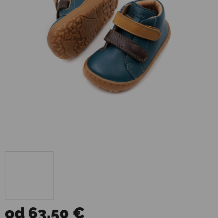
od
63,50 €