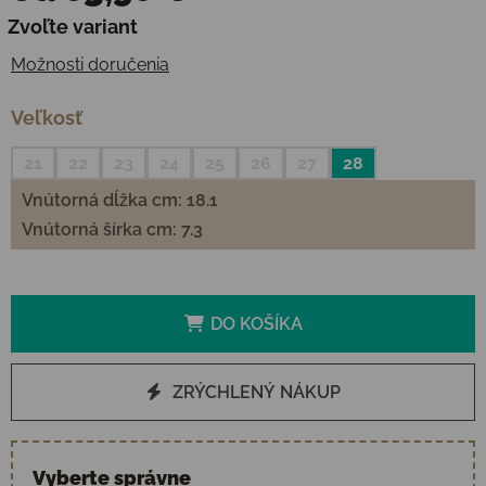
Jednotková cena:
Zvoľte variant
Možnosti doručenia
Veľkosť
21
22
23
24
25
26
27
28
Vnútorná dĺžka cm: 18.1
Vnútorná šírka cm: 7.3
DO KOŠÍKA
ZRÝCHLENÝ NÁKUP
Vyberte správne