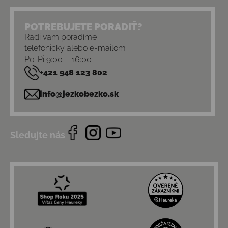
POTREBUJETE PORADIŤ?
Radi vám poradíme
telefonicky alebo e-mailom
Po-Pi 9:00 – 16:00
+421 948 123 802
info@jezkobezko.sk
Sledujte nás