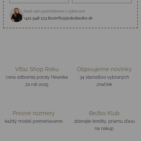
Radi vám pomôžeme s výberom
+421 948 123 802
info@jezkobezko.sk
Víťaz Shop Roku
Objavujeme novinky
cena odbornej poroty Heureka
34 starostlivo vybraných
za rok 2025
značiek
Presné rozmery
Bežko Klub
každý model premeriavame
zbierajte kredity, priamu zľavu
na nákup