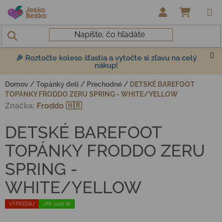
Prejsť na obsah
NÁKUP
🎉 Roztočte koleso šťastia a vytočte si zľavu na celý
nákup!
Domov
/
Topánky deti
/
Prechodné
/
DETSKÉ BAREFOOT
TOPÁNKY FRODDO ZERU SPRING - WHITE/YELLOW
Značka:
Froddo 🇭🇷
DETSKÉ BAREFOOT
TOPÁNKY FRODDO ZERU
SPRING -
WHITE/YELLOW
VÝPREDAJ
JAR 2026 🌸