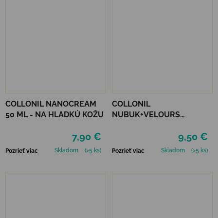
COLLONIL NANOCREAM
COLLONIL
50 ML - NA HLADKÚ KOŽU
NUBUK+VELOURS
NEUTRÁLNY
7,90 €
9,50 €
Skladom
(>5 ks)
Skladom
(>5 ks)
Pozrieť viac
Pozrieť viac