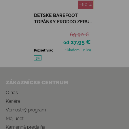
–60 %
DETSKÉ BAREFOOT
TOPÁNKY FRODDO ZERU
SPRING - GREY PLUS
69,90 €
27,95 €
od
Skladom
(1 ks)
Pozrieť viac
34
Zápätie
ZÁKAZNÍCKE CENTRUM
O nás
Kariéra
Vernostný program
Môj účet
Kamenná predajňa