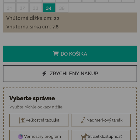
31
32
33
34
35
Vnútorná dĺžka cm: 22
Vnútorná šírka cm: 7.8
DO KOŠÍKA
ZRÝCHLENÝ NÁKUP
Vyberte správne
Využite rýchle odkazy nižšie.
Veľkostná tabuľka
Nadmerkový ťahák
Vernostný program
Strážiť dostupnosť