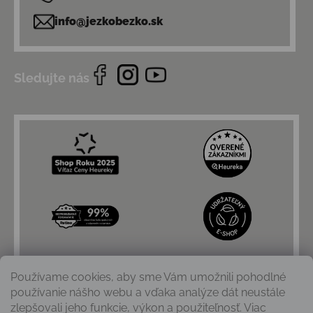
info@jezkobezko.sk
Sledujte nás
Používame cookies, aby sme Vám umožnili pohodlné
používanie nášho webu a vďaka analýze dát neustále
zlepšovali jeho funkcie, výkon a použiteľnosť. Viac