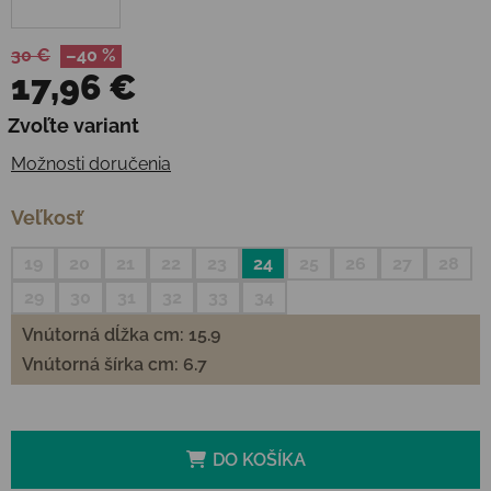
30 €
–40 %
17,96 €
Jednotková cena:
Zvoľte variant
Možnosti doručenia
Veľkosť
19
20
21
22
23
24
25
26
27
28
29
30
31
32
33
34
Vnútorná dĺžka cm: 15.9
Vnútorná šírka cm: 6.7
DO KOŠÍKA