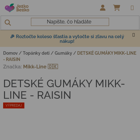
Prejsť na obsah
NÁKUP
🎉 Roztočte koleso šťastia a vytočte si zľavu na celý
nákup!
Domov
/
Topánky deti
/
Gumáky
/
DETSKÉ GUMÁKY MIKK-LINE
- RAISIN
Značka:
Mikk-Line 🇩🇰
DETSKÉ GUMÁKY MIKK-
LINE - RAISIN
VÝPREDAJ