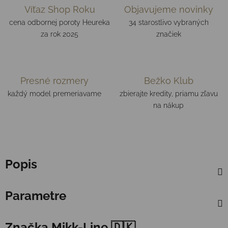
Víťaz Shop Roku
Objavujeme novinky
cena odbornej poroty Heureka
34 starostlivo vybraných
za rok 2025
značiek
Presné rozmery
Bežko Klub
každý model premeriavame
zbierajte kredity, priamu zľavu
na nákup
Popis
Parametre
Značka
Mikk-Line 🇩🇰