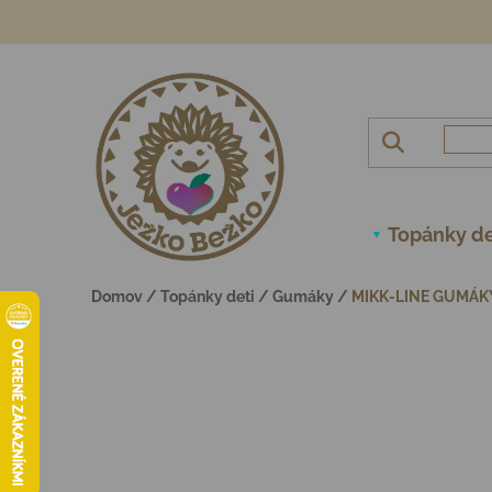
Prejsť na obsah
Topánky de
Domov
/
Topánky deti
/
Gumáky
/
MIKK-LINE GUMÁKY