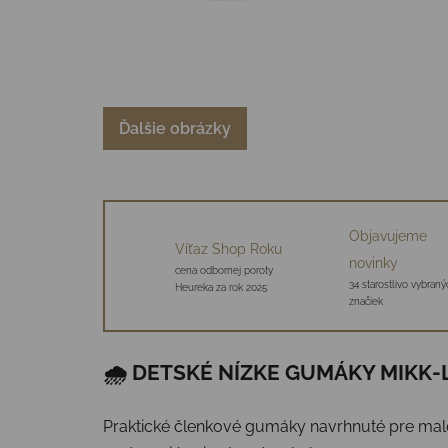
Ďalšie obrázky
Objavujeme
Víťaz Shop Roku
novinky
cena odbornej poroty
34 starostlivo vybraný
Heureka za rok 2025
značiek
🌧️ DETSKÉ NÍZKE GUMÁKY MIKK-
Praktické členkové gumáky navrhnuté pre malé d