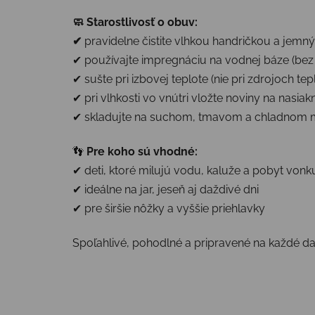
🧼
Starostlivosť o obuv:
✔
pravidelne čistite vlhkou handričkou a je
✔ používajte impregnáciu na vodnej báze (bez
✔ sušte pri izbovej teplote (nie pri zdrojoch tep
✔ pri vlhkosti vo vnútri vložte noviny na nasia
✔ skladujte na suchom, tmavom a chladnom 
👣
Pre koho sú vhodné:
✔ deti, ktoré milujú vodu, kaluže a pobyt vonk
✔ ideálne na jar, jeseň aj daždivé dni
✔ pre širšie nôžky a vyššie priehlavky
Spoľahlivé, pohodlné a pripravené na každé da