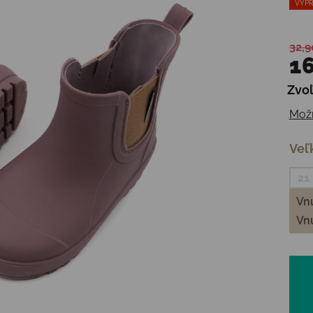
VÝPR
32,9
16
Zvoľ
Jedn
Možn
Veľ
21
Vnú
Vnú