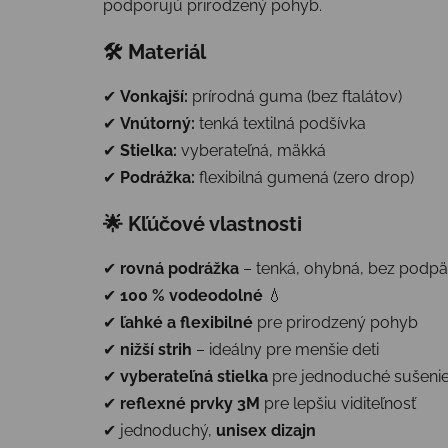
podporujú prirodzený pohyb.
🛠 Materiál
✔
Vonkajší:
prírodná guma (bez ftalátov)
✔
Vnútorný:
tenká textilná podšívka
✔
Stielka:
vyberateľná, mäkká
✔
Podrážka:
flexibilná gumená (zero drop)
🌟 Kľúčové vlastnosti
✔
rovná podrážka
– tenká, ohybná, bez podpä
✔
100 % vodeodolné
💧
✔
ľahké a flexibilné
pre prirodzený pohyb
✔
nižší strih
– ideálny pre menšie deti
✔
vyberateľná stielka
pre jednoduché sušeni
✔
reflexné prvky 3M
pre lepšiu viditeľnosť
✔ jednoduchý,
unisex dizajn