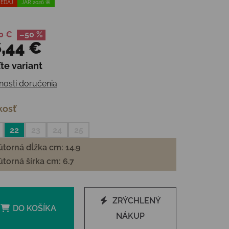
EDAJ
JAR 2026 🌸
0 €
–50 %
,44 €
te variant
otková cena:
osti doručenia
kosť
22
23
24
25
torná dĺžka cm: 14.9
torná šírka cm: 6.7
ZRÝCHLENÝ
DO KOŠÍKA
NÁKUP