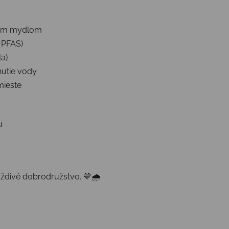
mným mydlom
 PFAS)
la)
knutie vody
mieste
u
ždivé dobrodružstvo. 💛🌧️