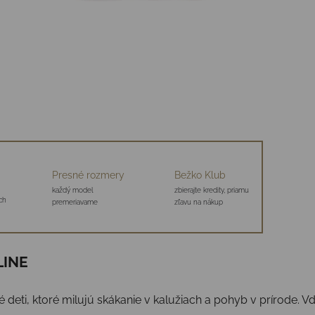
Presné rozmery
Bežko Klub
každý model
zbierajte kredity, priamu
ch
premeriavame
zľavu na nákup
LINE
eti, ktoré milujú skákanie v kalužiach a pohyb v prírode. Vďa