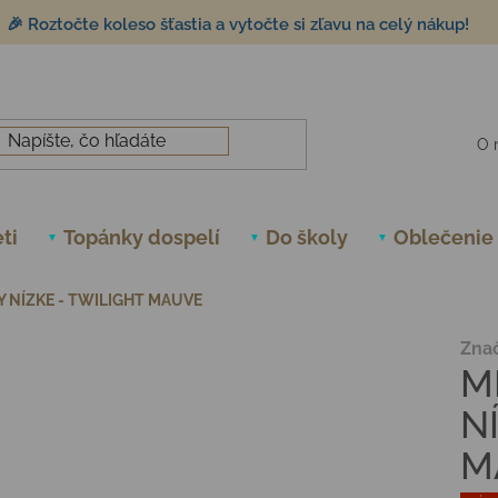
🎉 Roztočte koleso šťastia a vytočte si zľavu na celý nákup!
O 
ti
Topánky dospelí
Do školy
Oblečenie
 NÍZKE - TWILIGHT MAUVE
Zna
M
N
M