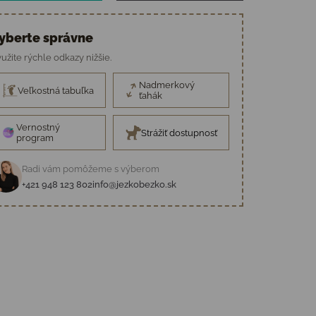
yberte správne
užite rýchle odkazy nižšie.
Nadmerkový
Veľkostná tabuľka
ťahák
Vernostný
Strážiť dostupnosť
program
Radi vám pomôžeme s výberom
+421 948 123 802
info@jezkobezko.sk