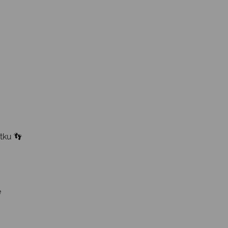
tku 👣
e