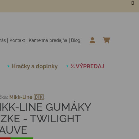
nás
Kontakt
Kamenná predajňa
Blog
NÁKUPN
Hračky a doplnky
% VÝPREDAJ
Novinky
čka:
Mikk-Line 🇩🇰
IKK-LINE GUMÁKY
ÍZKE - TWILIGHT
AUVE