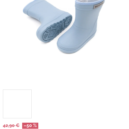
42,90 €
–50 %