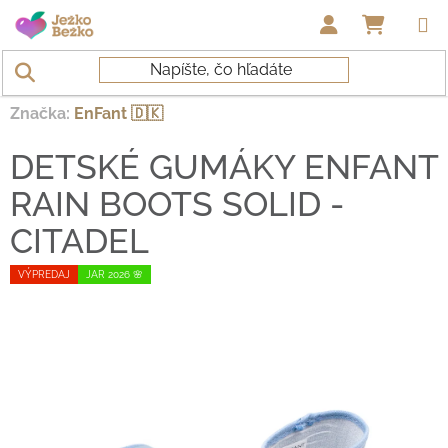
Prejsť na obsah
NÁKUP
Domov
/
Topánky deti
/
Gumáky
/
DETSKÉ GUMÁKY ENFANT
RAIN BOOTS SOLID - CITADEL
Značka:
EnFant 🇩🇰
DETSKÉ GUMÁKY ENFANT
RAIN BOOTS SOLID -
CITADEL
VÝPREDAJ
JAR 2026 🌸