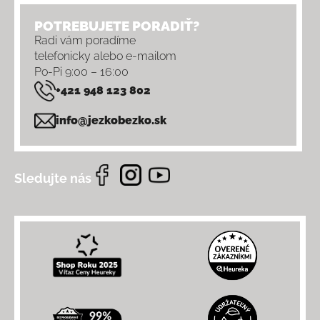
POTREBUJETE PORADIŤ?
Radi vám poradíme
telefonicky alebo e-mailom
Po-Pi 9:00 – 16:00
+421 948 123 802
info@jezkobezko.sk
Sledujte nás