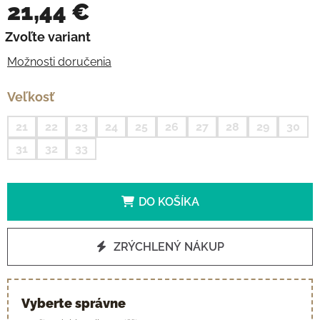
21,44 €
Jednotková cena:
Zvoľte variant
Možnosti doručenia
Veľkosť
21
22
23
24
25
26
27
28
29
30
31
32
33
DO KOŠÍKA
ZRÝCHLENÝ NÁKUP
Vyberte správne