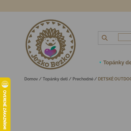
Prejsť na obsah
Topánky de
Domov
/
Topánky deti
/
Prechodné
/
DETSKÉ OUTDOO