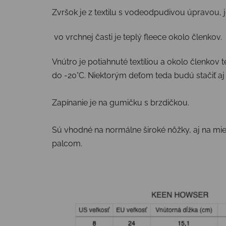
Zvršok je z textilu s vodeodpudivou úpravou
vo vrchnej časti je teplý fleece okolo členkov.
Vnútro je potiahnuté textíliou a okolo členko
do -20°C. Niektorým deťom teda budú stačiť a
Zapínanie je na gumičku s brzdičkou.
Sú vhodné na normálne široké nôžky, aj na mier
palcom.