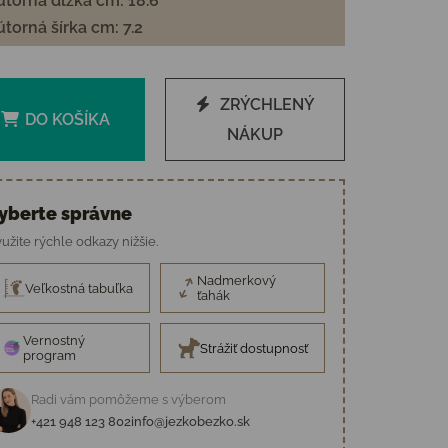
torná dĺžka cm: 18.6
torná šírka cm: 7.2
ZRÝCHLENÝ
DO KOŠÍKA
NÁKUP
yberte správne
užite rýchle odkazy nižšie.
Nadmerkový
Veľkostná tabuľka
ťahák
Vernostný
Strážiť dostupnosť
program
Radi vám pomôžeme s výberom
+421 948 123 802
info@jezkobezko.sk