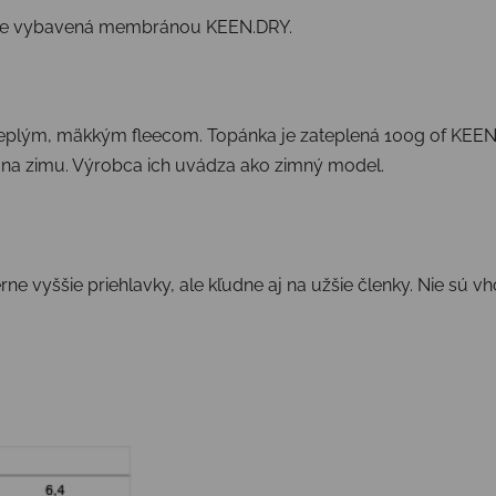
, je vybavená membránou KEEN.DRY.
v teplým, mäkkým fleecom. Topánka je zateplená
100g of KEEN.
j na zimu. Výrobca ich uvádza ako zimný model.
ne vyššie priehlavky, ale kľudne aj na užšie členky. Nie sú