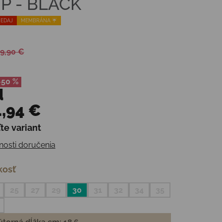
P - BLACK
EDAJ
MEMBRÁNA ☔️
9,90 €
–50 %
d
,94 €
te variant
otková cena:
osti doručenia
kosť
25
27
29
30
31
32
34
35