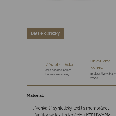
Ďalšie obrázky
Objavujeme
Víťaz Shop Roku
novinky
cena odbornej poroty
34 starostlivo vybraný
Heureka za rok 2025
značiek
Materiál:
Vonkajší: syntetický textil s membránou
Vnútorný: textil s izoláciou KEEN.WARM