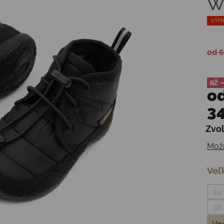
W
VÝPR
od 6
až 
o
34
Zvoľ
Jedn
Možn
Veľ
24
36