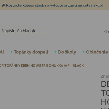
🎉 Roztočte koleso šťastia a vytočte si zľavu na celý nákup!
O 
ti
Topánky dospelí
Do školy
Oblečenie
R TOPÁNKY KEEN HOWSER II CHUKKA WP - BLACK
Zna
D
T
H