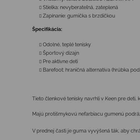
Stielka: nevyberateľná, zateplená
Zapínanie: gumička s brzdičkou
Špecifikácia:
Odolné, teplé tenisky
Športový dizajn
Pre aktívne deti
Barefoot: hraničná alternatíva (hrúbka pod
Tieto členkové tenisky navrhli v Keen pre deti,
Majú protišmykovú nefarbiacu gumenú podrážku
V prednej časti je guma vyvýšená ták, aby chr