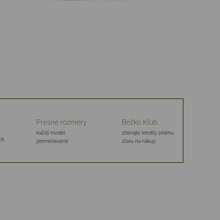
Presné rozmery
Bežko Klub
každý model
zbierajte kredity, priamu
ch
premeriavame
zľavu na nákup