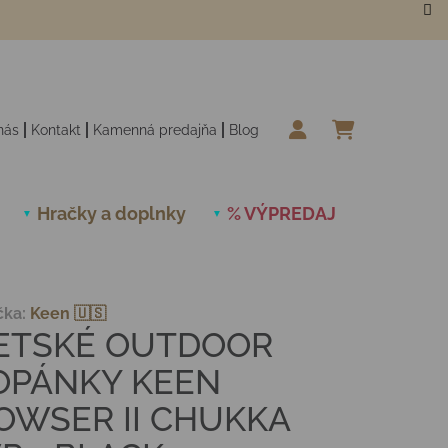
nás
Kontakt
Kamenná predajňa
Blog
NÁKUPN
Hračky a doplnky
% VÝPREDAJ
Novinky
čka:
Keen 🇺🇸
ETSKÉ OUTDOOR
OPÁNKY KEEN
OWSER II CHUKKA