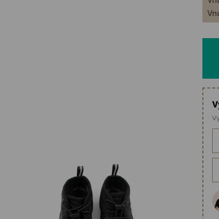
Vnú
Vnú
V
Vy