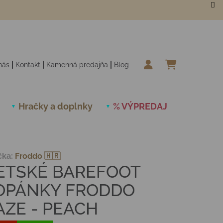
nás
Kontakt
Kamenná predajňa
Blog
NÁKUPN
Hračky a doplnky
% VÝPREDAJ
Novinky
čka:
Froddo 🇭🇷
ETSKÉ BAREFOOT
OPÁNKY FRODDO
AZE - PEACH