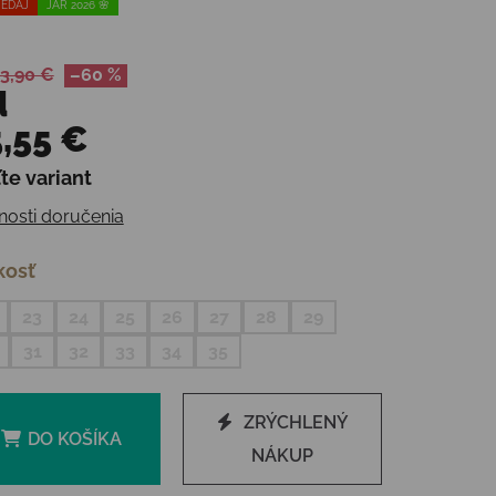
EDAJ
JAR 2026 🌸
3,90 €
–60 %
d
,55 €
te variant
otková cena:
osti doručenia
kosť
23
24
25
26
27
28
29
31
32
33
34
35
ZRÝCHLENÝ
DO KOŠÍKA
NÁKUP