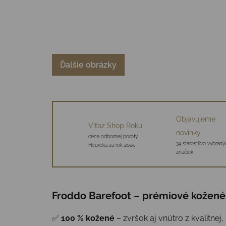
Ďalšie obrázky
Objavujeme
Víťaz Shop Roku
novinky
cena odbornej poroty
34 starostlivo vybraný
Heureka za rok 2025
značiek
Froddo Barefoot – prémiové kožené 
✅
100 % kožené
– zvršok aj vnútro z kvalitne