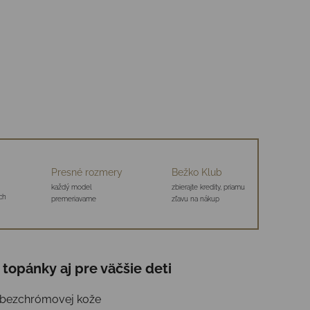
Presné rozmery
Bežko Klub
každý model
zbierajte kredity, priamu
ch
premeriavame
zľavu na nákup
topánky aj pre väčšie deti
j, bezchrómovej kože