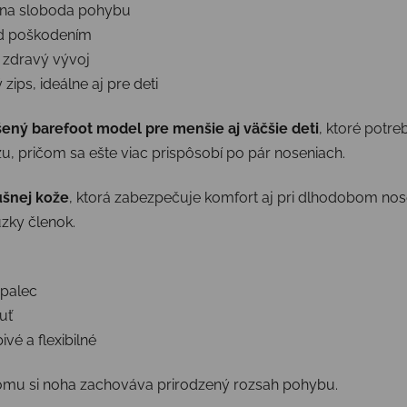
na sloboda pohybu
ed poškodením
 zdravý vývoj
zips, ideálne aj pre deti
ený barefoot model pre menšie aj väčšie deti
, ktoré potr
 pričom sa ešte viac prispôsobí po pár noseniach.
ušnej kože
, ktorá zabezpečuje komfort aj pri dlhodobom nos
zky členok.
 palec
uť
vé a flexibilné
omu si noha zachováva prirodzený rozsah pohybu.