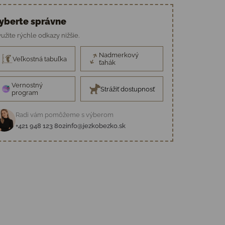
yberte správne
užite rýchle odkazy nižšie.
Nadmerkový
Veľkostná tabuľka
ťahák
Vernostný
Strážiť dostupnosť
program
Radi vám pomôžeme s výberom
+421 948 123 802
info@jezkobezko.sk