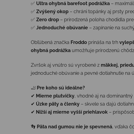
✅
Ultra ohybná barefoot podrážka
– maximál
✅
Zvýšený okop
– chráni topánky aj prsty pr
✅
Zero drop
– prirodzená poloha chodidla pre
✅
Jednoduché obúvanie
– zapínanie na suchý 
Obľúbená značka
Froddo
prináša na trh
vylepš
ohybná podrážka
umožňuje prirodzenú chôdzu,
Zvršok aj vnútro sú vyrobené z
mäkkej, pried
jednoduché obúvanie a pevné dotiahnutie na ú
🦶
Pre koho sú ideálne?
✔
Mierne plutvičky
, vhodné aj na dominantný
✔
Úzke päty a členky
– skvele sa dajú dotiahn
✔
Nižší aj mierne vyšší priehlavok
– prispôsobi
👣
Päta nad gumou nie je spevnená
, vďaka č