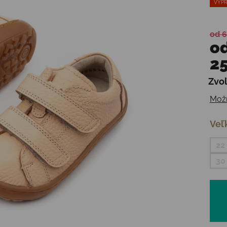
VÝPR
od 6
o
25
Zvoľ
Jedn
Možn
Veľ
22
30