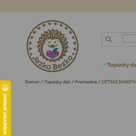
Prejsť na obsah
Topánky de
Domov
/
Topánky deti
/
Prechodné
/
DETSKÉ BAREFO