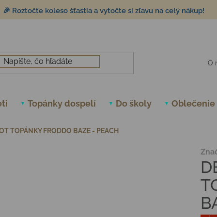
🎉 Roztočte koleso šťastia a vytočte si zľavu na celý nákup!
O 
ti
Topánky dospelí
Do školy
Oblečenie
OT TOPÁNKY FRODDO BAZE - PEACH
Zna
D
T
B