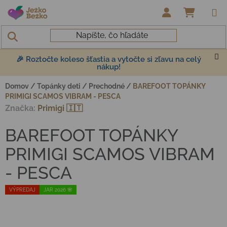
Prejsť na obsah
NÁKUP
🎉 Roztočte koleso šťastia a vytočte si zľavu na celý
nákup!
Domov
/
Topánky deti
/
Prechodné
/
BAREFOOT TOPÁNKY
PRIMIGI SCAMOS VIBRAM - PESCA
Značka:
Primigi 🇮🇹
BAREFOOT TOPÁNKY
PRIMIGI SCAMOS VIBRAM
- PESCA
VÝPREDAJ
JAR 2026 🌸