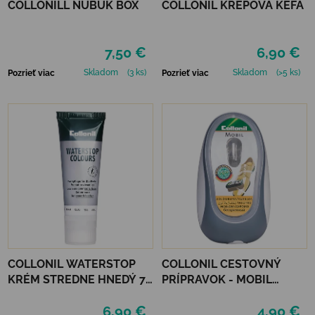
COLLONILL NUBUK BOX
COLLONIL KREPOVÁ KEFA
7,50 €
6,90 €
Skladom
(3 ks)
Skladom
(>5 ks)
Pozrieť viac
Pozrieť viac
COLLONIL WATERSTOP
COLLONIL CESTOVNÝ
KRÉM STREDNE HNEDÝ 75
PRÍPRAVOK - MOBIL
ml
NEUTRÁLNY
6,90 €
4,90 €