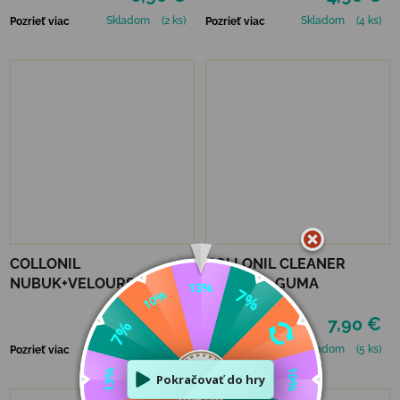
Skladom
(2 ks)
Skladom
(4 ks)
Pozrieť viac
Pozrieť viac
COLLONIL
COLLONIL CLEANER
NUBUK+VELOURS
ČISTIACA GUMA
NEUTRÁLNY
9,50 €
7,90 €
Skladom
(>5 ks)
Skladom
(5 ks)
Pozrieť viac
Pozrieť viac