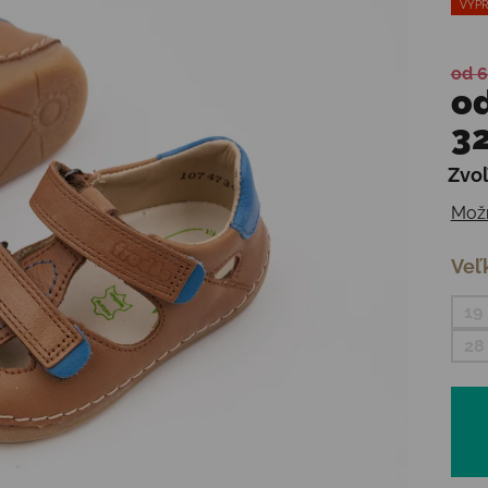
VÝPR
od 6
o
32
Zvoľ
Jedn
Možn
Veľ
19
28