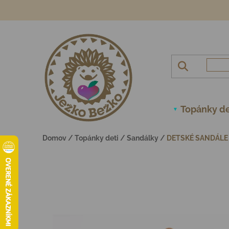
Prejsť na obsah
Topánky de
Domov
/
Topánky deti
/
Sandálky
/
DETSKÉ SANDÁLE