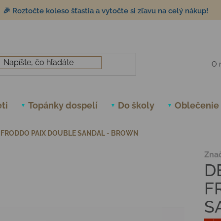
🎉 Roztočte koleso šťastia a vytočte si zľavu na celý nákup!
O 
ti
Topánky dospelí
Do školy
Oblečenie
 FRODDO PAIX DOUBLE SANDAL - BROWN
Zna
D
F
S