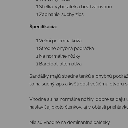
Stielka: vyberateľná bez tvarovania
Zapínanie: suchý zips
Špecifikácia:
Veľmi príjemná koža
Stredne ohybná podrážka
Na normálne nôžky
Barefoot: alternatíva
Sandálky majú stredne tenkú a ohybnú podrážk
sa na suchý zips a kvôli dosť veľkému otvoru 
Vhodné sú na normálne nôžky, dobre sa dajú ut
nastaviť aj okolo členkov, aj v oblasti priehlavk
Nie sú vhodné na dominantné palčeky.