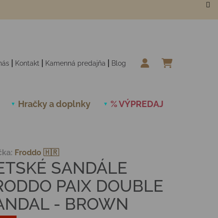
nás
Kontakt
Kamenná predajňa
Blog
NÁKUPN
Hračky a doplnky
% VÝPREDAJ
Novinky
čka:
Froddo 🇭🇷
ETSKÉ SANDÁLE
RODDO PAIX DOUBLE
ANDAL - BROWN