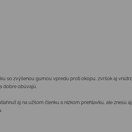
u so zvýšenou gumou vpredu proti okopu, zvršok aj vnútro, 
sa dobre obúvajú.
iahnuť aj na užšom členku a nízkom priehlavku, ale znesú aj 
u.