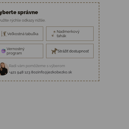
yberte správne
užite rýchle odkazy nižšie.
Nadmerkový
Veľkostná tabuľka
ťahák
Vernostný
Strážiť dostupnosť
program
Radi vám pomôžeme s výberom
+421 948 123 802
info@jezkobezko.sk