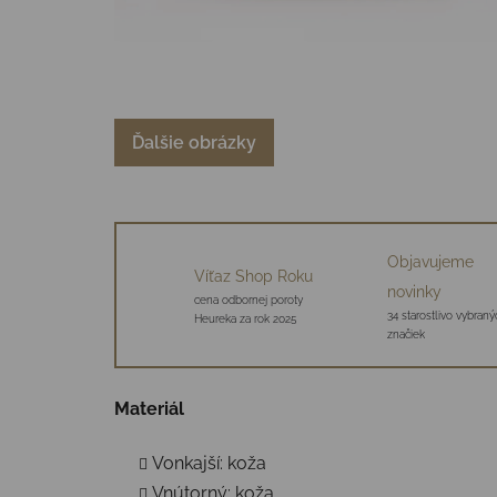
Ďalšie obrázky
Objavujeme
Víťaz Shop Roku
novinky
cena odbornej poroty
34 starostlivo vybraný
Heureka za rok 2025
značiek
Materiál
Vonkajší: koža
Vnútorný: koža