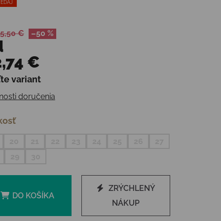
EDAJ
5,50 €
–50 %
d
,74 €
te variant
otková cena:
osti doručenia
kosť
20
21
22
23
24
25
26
27
29
30
ZRÝCHLENÝ
DO KOŠÍKA
NÁKUP