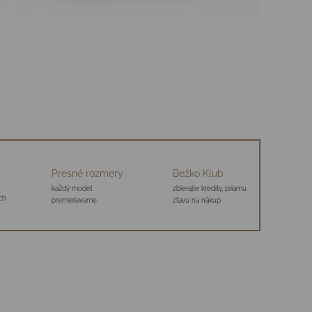
Presné rozmery
Bežko Klub
každý model
zbierajte kredity, priamu
ch
premeriavame
zľavu na nákup