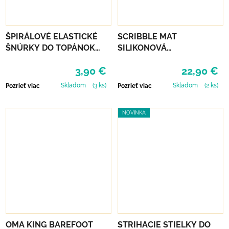
ŠPIRÁLOVÉ ELASTICKÉ
SCRIBBLE MAT
ŠNÚRKY DO TOPÁNOK
SILIKONOVÁ
VTR - NEÓNOVO
OMAĽOVÁNKA – POD
3,90 €
22,90 €
ORANŽOVÁ
MOROM
Skladom
(3 ks)
Skladom
(2 ks)
Pozrieť viac
Pozrieť viac
NOVINKA
OMA KING BAREFOOT
STRIHACIE STIELKY DO