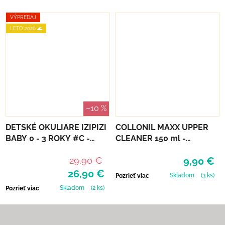
VÝPREDAJ
LETO 2026 🌊
–10 %
DETSKÉ OKULIARE IZIPIZI
COLLONIL MAXX UPPER
BABY 0 - 3 ROKY #C -
CLEANER 150 ml -
SWEET BLUE
ČISTIACA PENA
29,90 €
9,90 €
26,90 €
Skladom
(3 ks)
Pozrieť viac
Skladom
(2 ks)
Pozrieť viac
Zápätie