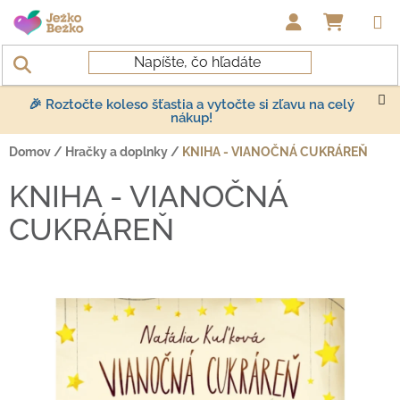
Prejsť na obsah
NÁKUP
🎉 Roztočte koleso šťastia a vytočte si zľavu na celý
nákup!
Domov
/
Hračky a doplnky
/
KNIHA - VIANOČNÁ CUKRÁREŇ
KNIHA - VIANOČNÁ
CUKRÁREŇ