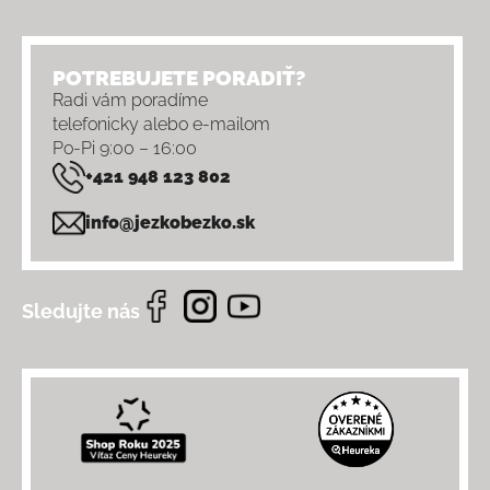
POTREBUJETE PORADIŤ?
Radi vám poradíme
telefonicky alebo e-mailom
Po-Pi 9:00 – 16:00
+421 948 123 802
info@jezkobezko.sk
Sledujte nás