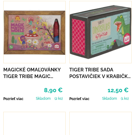
MAGICKÉ OMAĽOVÁNKY
TIGER TRIBE SADA
TIGER TRIBE MAGIC
POSTAVIČIEK V KRABIČKE
PAINTING WORLD - FAIRY
- DINOSAURS
8,90 €
12,50 €
GARDEN
Skladom
(2 ks)
Skladom
(1 ks)
Pozrieť viac
Pozrieť viac