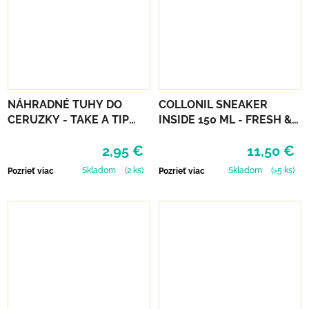
NÁHRADNÉ TUHY DO
COLLONIL SNEAKER
CERUZKY - TAKE A TIP
INSIDE 150 ML - FRESH &
REFILL SET
CLEAN
2,95 €
11,50 €
Skladom
(2 ks)
Skladom
(>5 ks)
Pozrieť viac
Pozrieť viac