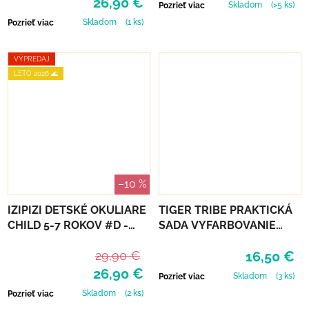
26,90 €
Skladom
(>5 ks)
Pozrieť viac
Skladom
(1 ks)
Pozrieť viac
VÝPREDAJ
LETO 2026 🌊
–10 %
IZIPIZI DETSKÉ OKULIARE
TIGER TRIBE PRAKTICKÁ
CHILD 5-7 ROKOV #D -
SADA VYFARBOVANIE
NAVY BLUE POLARIZED
PODĽA ČÍSEL - UNICORN
29,90 €
16,50 €
DREAMING
26,90 €
Skladom
(3 ks)
Pozrieť viac
Skladom
(2 ks)
Pozrieť viac