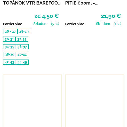
TOPÁNOK VTR BAREFOOT
PITIE 600ml -
S PAMÄŤOVOU PENOU
INDIGOVÁ/RUŽOVÁ
4,50 €
21,90 €
od
Skladom
(5 ks)
Skladom
(1 ks)
Pozrieť viac
Pozrieť viac
26 - 27
28-29
30-31
32-33
34-35
36-37
38-39
40-41
42-43
44-45