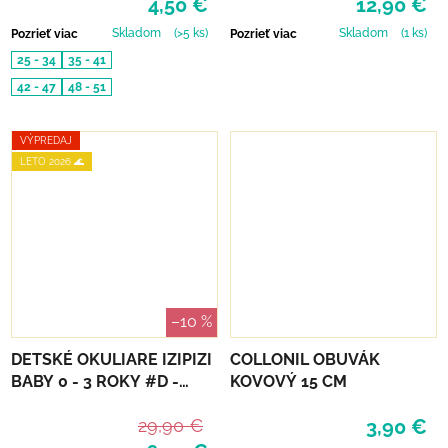
4,50 €
12,90 €
CREATURES
Skladom
(>5 ks)
Skladom
(1 ks)
Pozrieť viac
Pozrieť viac
25 - 34
35 - 41
42 - 47
48 - 51
VÝPREDAJ
LETO 2026 🌊
–10 %
DETSKÉ OKULIARE IZIPIZI
COLLONIL OBUVÁK
BABY 0 - 3 ROKY #D -
KOVOVÝ 15 CM
DENIM BLUE
29,90 €
3,90 €