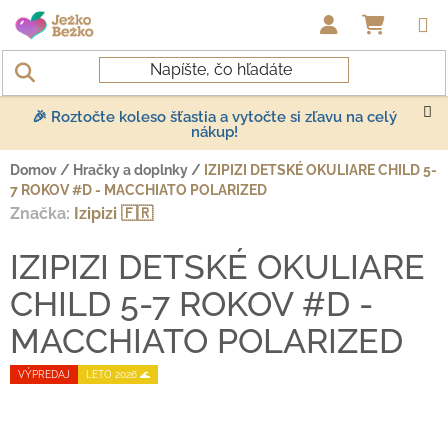
Prejsť na obsah
NÁKUP
🎉 Roztočte koleso šťastia a vytočte si zľavu na celý
nákup!
Domov
/
Hračky a doplnky
/
IZIPIZI DETSKÉ OKULIARE CHILD 5-
7 ROKOV #D - MACCHIATO POLARIZED
Značka:
Izipizi 🇫🇷
IZIPIZI DETSKÉ OKULIARE
CHILD 5-7 ROKOV #D -
MACCHIATO POLARIZED
VÝPREDAJ
LETO 2026 🌊