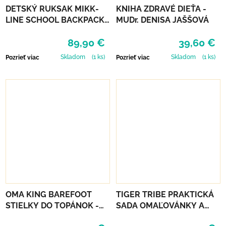
DETSKÝ RUKSAK MIKK-
KNIHA ZDRAVÉ DIEŤA -
LINE SCHOOL BACKPACK -
MUDr. DENISA JAŠŠOVÁ
BALSAM GREEN
89,90 €
39,60 €
Skladom
(1 ks)
Skladom
(1 ks)
Pozrieť viac
Pozrieť viac
OMA KING BAREFOOT
TIGER TRIBE PRAKTICKÁ
STIELKY DO TOPÁNOK -
SADA OMAĽOVÁNKY A
BAMBOO FRESH
DOPLNKY - MAGICAL