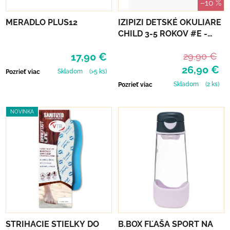
–10 %
MERADLO PLUS12
IZIPIZI DETSKÉ OKULIARE
CHILD 3-5 ROKOV #E -
NAVY BLUE
17,90 €
29,90 €
26,90 €
Skladom
(>5 ks)
Pozrieť viac
Skladom
(2 ks)
Pozrieť viac
NOVINKA
STRIHACIE STIELKY DO
B.BOX FĽAŠA SPORT NA