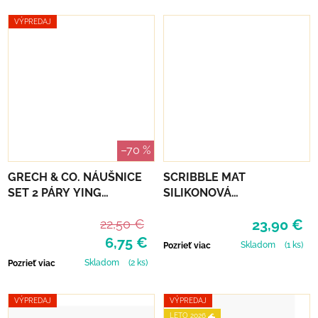
VÝPREDAJ
–70 %
GRECH & CO. NÁUŠNICE
SCRIBBLE MAT
SET 2 PÁRY YING
SILIKONOVÁ
YANG+PEACE
OMAĽOVÁNKA – ROČNÉ
22,50 €
23,90 €
OBDOBIE
6,75 €
Skladom
(1 ks)
Pozrieť viac
Skladom
(2 ks)
Pozrieť viac
VÝPREDAJ
VÝPREDAJ
LETO 2026 🌊