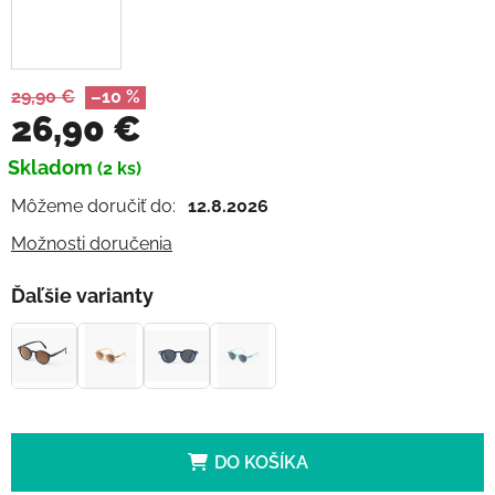
29,90 €
–10 %
26,90 €
Jednotková cena:
Skladom
(2 ks)
Môžeme doručiť do:
12.8.2026
Možnosti doručenia
Ďaľšie varianty
DO KOŠÍKA