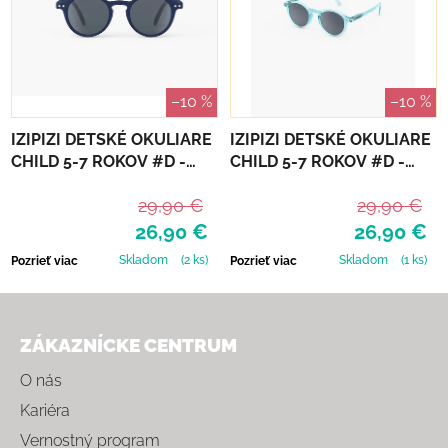
–10 %
–10 %
IZIPIZI DETSKÉ OKULIARE
IZIPIZI DETSKÉ OKULIARE
CHILD 5-7 ROKOV #D -
CHILD 5-7 ROKOV #D -
NAVY BLUE POLARIZED
TURQUOISE STONE
29,90 €
29,90 €
26,90 €
26,90 €
Skladom
(2 ks)
Skladom
(1 ks)
Pozrieť viac
Pozrieť viac
Zápätie
ZÁKAZNÍCKE CENTRUM
O nás
Kariéra
Vernostný program