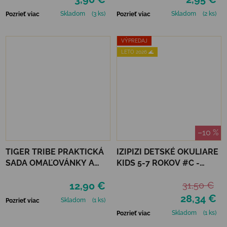
Skladom
(3 ks)
Skladom
(2 ks)
Pozrieť viac
Pozrieť viac
VÝPREDAJ
LETO 2026 🌊
–10 %
TIGER TRIBE PRAKTICKÁ
IZIPIZI DETSKÉ OKULIARE
SADA OMAĽOVÁNKY A
KIDS 5-7 ROKOV #C -
DOPLNKY - MAGICAL
LAVENDER POLARIZED
12,90 €
31,50 €
CREATURES
28,34 €
Skladom
(1 ks)
Pozrieť viac
Skladom
(1 ks)
Pozrieť viac