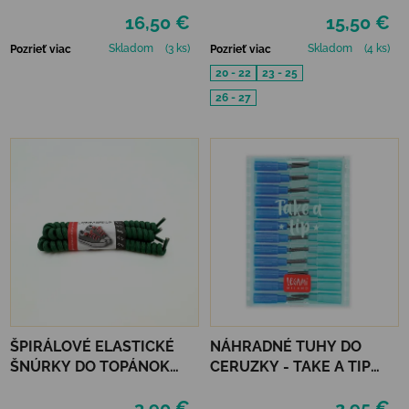
PODĽA ČÍSEL - RAINBOW
PÁRY - MUSTARD, SMOKE,
16,50 €
15,50 €
GARDEN
SKIN
Skladom
(3 ks)
Skladom
(4 ks)
Pozrieť viac
Pozrieť viac
20 - 22
23 - 25
26 - 27
ŠPIRÁLOVÉ ELASTICKÉ
NÁHRADNÉ TUHY DO
ŠNÚRKY DO TOPÁNOK
CERUZKY - TAKE A TIP
VTR - ZELENÁ
REFILL SET
3,90 €
2,95 €