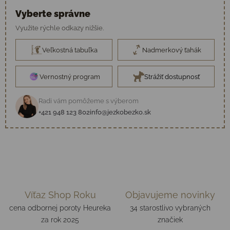
Vyberte správne
Využite rýchle odkazy nižšie.
Veľkostná tabuľka
Nadmerkový ťahák
Vernostný program
Strážiť dostupnosť
Radi vám pomôžeme s výberom
+421 948 123 802
info@jezkobezko.sk
Víťaz Shop Roku
Objavujeme novinky
cena odbornej poroty Heureka
34 starostlivo vybraných
za rok 2025
značiek