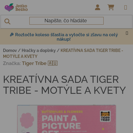
Prejsť na obsah
NÁKUP
🎉 Roztočte koleso šťastia a vytočte si zľavu na celý
nákup!
Domov
/
Hračky a doplnky
/
KREATÍVNA SADA TIGER TRIBE -
MOTÝLE A KVETY
Značka:
Tiger Tribe 🇦🇺
KREATÍVNA SADA TIGER
TRIBE - MOTÝLE A KVETY