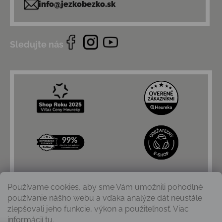
info@jezkobezko.sk
Sledujte nás
Používame cookies, aby sme Vám umožnili pohodlné
používanie nášho webu a vďaka analýze dát neustále
zlepšovali jeho funkcie, výkon a použiteľnosť. Viac
informácií
tu
.