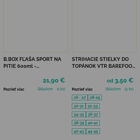
B.BOX FĽAŠA SPORT NA
STRIHACIE STIELKY DO
PITIE 600ml -
TOPÁNOK VTR BAREFOOT
INDIGOVÁ/RUŽOVÁ
FROTÉ
21,90 €
3,50 €
od
Skladom
(1 ks)
Skladom
(5 ks)
Pozrieť viac
Pozrieť viac
26 - 27
28-29
30-31
32-33
34-35
36-37
38-39
40-41
42-43
44-45