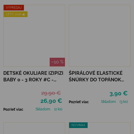
VÝPREDAJ
LETO 2026 🌊
–10 %
DETSKÉ OKULIARE IZIPIZI
ŠPIRÁLOVÉ ELASTICKÉ
BABY 0 - 3 ROKY #C -
ŠNÚRKY DO TOPÁNOK
SWEET BLUE
VTR - NEÓNOVO
29,90 €
3,90 €
ORANŽOVÁ
26,90 €
Skladom
(3 ks)
Pozrieť viac
Skladom
(2 ks)
Pozrieť viac
NOVINKA