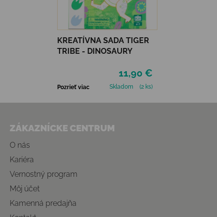
KREATÍVNA SADA TIGER
TRIBE - DINOSAURY
11,90 €
Skladom
(2 ks)
Pozrieť viac
Zápätie
ZÁKAZNÍCKE CENTRUM
O nás
Kariéra
Vernostný program
Môj účet
Kamenná predajňa