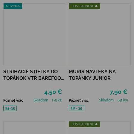
NOVINKA
DOSKLADNENÉ 🔔
STRIHACIE STIELKY DO
MURIS NÁVLEKY NA
TOPÁNOK VTR BAREFOOT
TOPÁNKY JUNIOR
VLNATEX UNI DETSKÉ
4,50 €
7,90 €
Skladom
(>5 ks)
Skladom
(>5 ks)
Pozrieť viac
Pozrieť viac
24-35
28 - 35
DOSKLADNENÉ 🔔