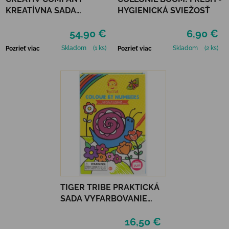
KREATÍVNA SADA
HYGIENICKÁ SVIEŽOSŤ
STARTER CRAFT KIT
54,90 €
6,90 €
RESIN CASTING CONCH
Skladom
(1 ks)
Skladom
(2 ks)
Pozrieť viac
Pozrieť viac
TIGER TRIBE PRAKTICKÁ
SADA VYFARBOVANIE
PODĽA ČÍSEL - RAINBOW
16,50 €
GARDEN