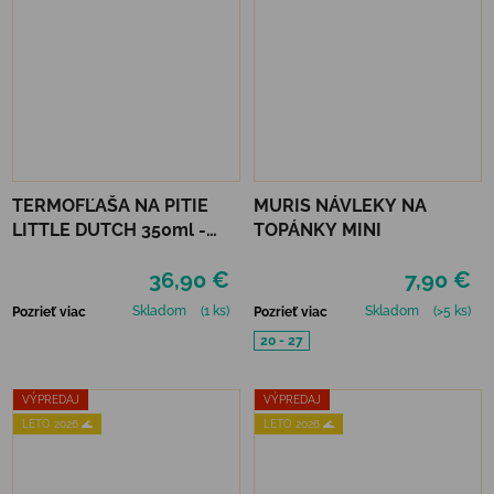
TERMOFĽAŠA NA PITIE
MURIS NÁVLEKY NA
LITTLE DUTCH 350ml -
TOPÁNKY MINI
FARMA
36,90 €
7,90 €
Skladom
(1 ks)
Skladom
(>5 ks)
Pozrieť viac
Pozrieť viac
20 - 27
VÝPREDAJ
VÝPREDAJ
LETO 2026 🌊
LETO 2026 🌊