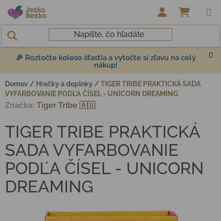
Prejsť na obsah
NÁKUP
🎉 Roztočte koleso šťastia a vytočte si zľavu na celý
nákup!
Domov
/
Hračky a doplnky
/
TIGER TRIBE PRAKTICKÁ SADA
VYFARBOVANIE PODĽA ČÍSEL - UNICORN DREAMING
Značka:
Tiger Tribe 🇦🇺
TIGER TRIBE PRAKTICKÁ
SADA VYFARBOVANIE
PODĽA ČÍSEL - UNICORN
DREAMING