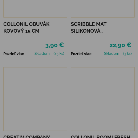
COLLONIL OBUVÁK
SCRIBBLE MAT
KOVOVÝ 15 CM
SILIKONOVÁ
OMAĽOVÁNKA –
3,90 €
22,90 €
AUSTRÁLSKE ZVIERATÁ
Skladom
(>5 ks)
Skladom
(3 ks)
Pozrieť viac
Pozrieť viac
CREATIV COMPANY
COLLONIL BOOM! FRESH -