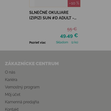
–10 %
SLNEČNÉ OKULIARE
IZIPIZI SUN #D ADULT -
TURQUOISE STONE
55 €
POLARIZED
49,49 €
Skladom
(2 ks)
Pozrieť viac
Zápätie
ZÁKAZNÍCKE CENTRUM
O nás
Kariéra
Vernostný program
Môj účet
Kamenná predajňa
Kontakt