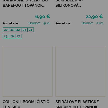
NÁHRADNÉ STIELKY DO
SCRIBBLE MAT
BAREFOOT TOPÁNOK
SILIKONOVÁ
MURIS MINI
OMAĽOVÁNKA – POD
6,90 €
22,90 €
MOROM
Skladom
(5 ks)
Skladom
(2 ks)
Pozrieť viac
Pozrieť viac
20
21
22
23
24
25
26
27
COLLONIL BOOM! ČISTIČ
ŠPIRÁLOVÉ ELASTICKÉ
TENISIEK
ŠNÚRKY DO TOPÁNOK