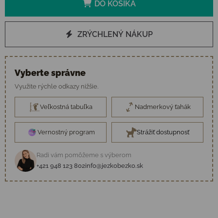
DO KOŠÍKA
ZRÝCHLENÝ NÁKUP
Vyberte správne
Využite rýchle odkazy nižšie.
Veľkostná tabuľka
Nadmerkový ťahák
Vernostný program
Strážiť dostupnosť
Radi vám pomôžeme s výberom
+421 948 123 802
info@jezkobezko.sk