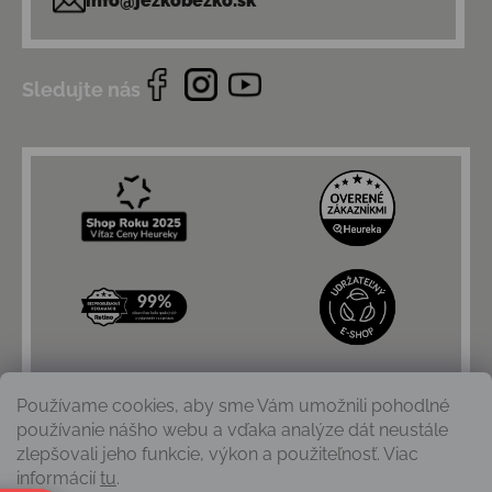
info@jezkobezko.sk
Sledujte nás
Používame cookies, aby sme Vám umožnili pohodlné
používanie nášho webu a vďaka analýze dát neustále
zlepšovali jeho funkcie, výkon a použiteľnosť. Viac
informácií
tu
.