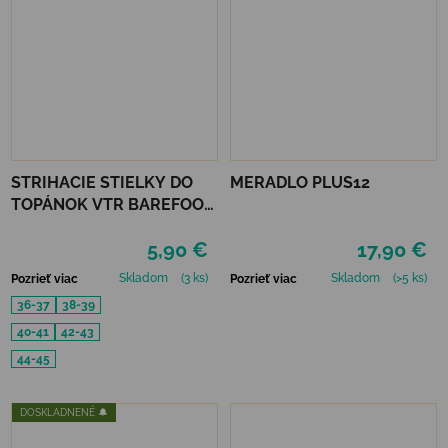
STRIHACIE STIELKY DO
MERADLO PLUS12
TOPÁNOK VTR BAREFOOT
ALU-VLNA
5,90 €
17,90 €
PROTIŠMYKOVÉ
Skladom
(3 ks)
Skladom
(>5 ks)
Pozrieť viac
Pozrieť viac
36-37
38-39
40-41
42-43
44-45
DOSKLADNENÉ 🔔