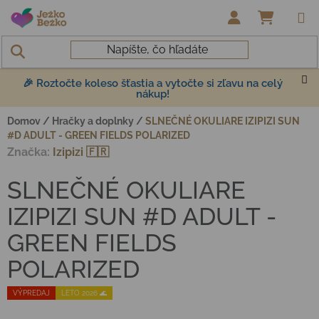
Prejsť na obsah
NÁKUP
🎉 Roztočte koleso šťastia a vytočte si zľavu na celý
nákup!
Domov
/
Hračky a doplnky
/
SLNEČNÉ OKULIARE IZIPIZI SUN
#D ADULT - GREEN FIELDS POLARIZED
Značka:
Izipizi 🇫🇷
SLNEČNÉ OKULIARE
IZIPIZI SUN #D ADULT -
GREEN FIELDS
POLARIZED
VÝPREDAJ
LETO 2026 🌊