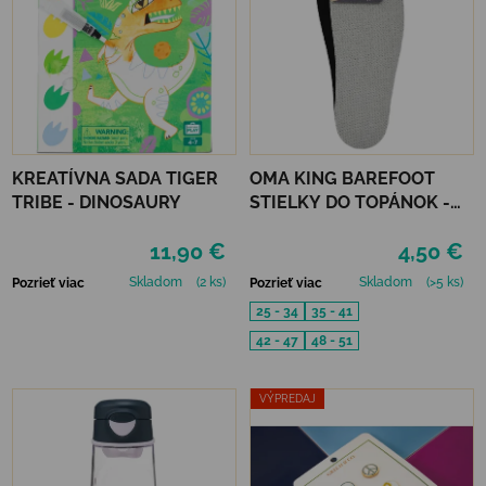
KREATÍVNA SADA TIGER
OMA KING BAREFOOT
TRIBE - DINOSAURY
STIELKY DO TOPÁNOK -
BAMBOO FRESH
11,90 €
4,50 €
Skladom
(2 ks)
Skladom
(>5 ks)
Pozrieť viac
Pozrieť viac
25 - 34
35 - 41
42 - 47
48 - 51
VÝPREDAJ