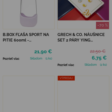
–70 %
B.BOX FĽAŠA SPORT NA
GRECH & CO. NÁUŠNICE
PITIE 600ml -
SET 2 PÁRY YING
INDIGOVÁ/RUŽOVÁ
YANG+PEACE
21,90 €
22,50 €
6,75 €
Skladom
(1 ks)
Pozrieť viac
Skladom
(2 ks)
Pozrieť viac
VÝPREDAJ