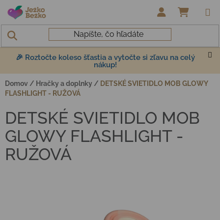
Prejsť na obsah
NÁKUP
🎉 Roztočte koleso šťastia a vytočte si zľavu na celý
nákup!
Domov
/
Hračky a doplnky
/
DETSKÉ SVIETIDLO MOB GLOWY
FLASHLIGHT - RUŽOVÁ
DETSKÉ SVIETIDLO MOB
GLOWY FLASHLIGHT -
RUŽOVÁ