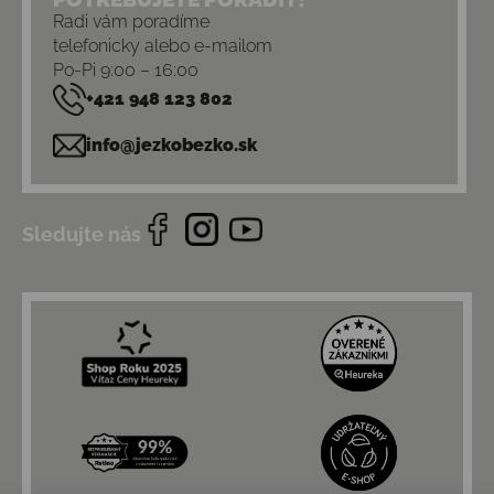
Radi vám poradíme
telefonicky alebo e-mailom
Po-Pi 9:00 – 16:00
+421 948 123 802
info@jezkobezko.sk
Sledujte nás