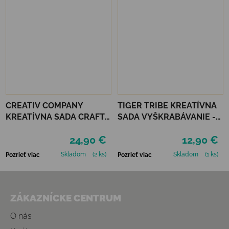
CREATIV COMPANY
TIGER TRIBE KREATÍVNA
KREATÍVNA SADA CRAFT
SADA VYŠKRABÁVANIE -
KIT MARCAMÉ MOBILE
DINOSAURS
24,90 €
12,90 €
Skladom
(2 ks)
Skladom
(1 ks)
Pozrieť viac
Pozrieť viac
Zápätie
ZÁKAZNÍCKE CENTRUM
O nás