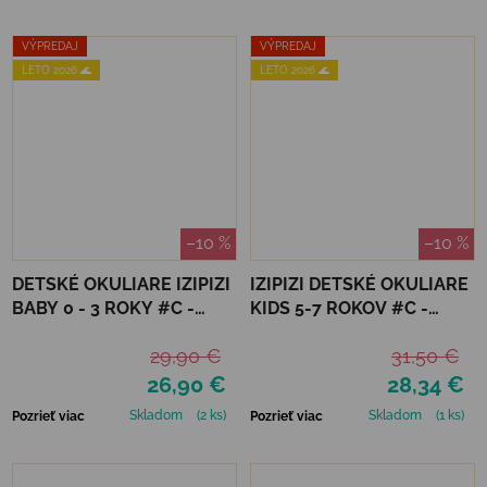
VÝPREDAJ
VÝPREDAJ
LETO 2026 🌊
LETO 2026 🌊
–10 %
–10 %
DETSKÉ OKULIARE IZIPIZI
IZIPIZI DETSKÉ OKULIARE
BABY 0 - 3 ROKY #C -
KIDS 5-7 ROKOV #C -
DENIM BLUE
LAVENDER POLARIZED
29,90 €
31,50 €
26,90 €
28,34 €
Skladom
(2 ks)
Skladom
(1 ks)
Pozrieť viac
Pozrieť viac