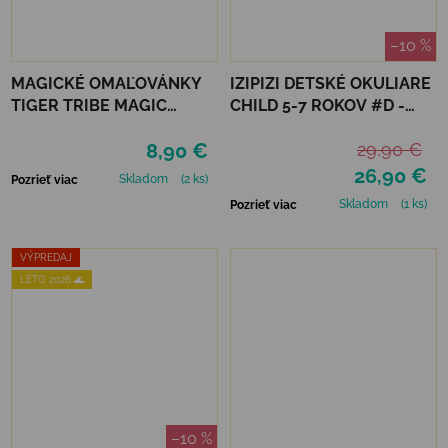
–10 %
MAGICKÉ OMAĽOVÁNKY
IZIPIZI DETSKÉ OKULIARE
TIGER TRIBE MAGIC
CHILD 5-7 ROKOV #D -
PAINTING WORLD - FAIRY
BLACK ROAD
8,90 €
29,90 €
GARDEN
26,90 €
Skladom
(2 ks)
Pozrieť viac
Skladom
(1 ks)
Pozrieť viac
VÝPREDAJ
LETO 2026 🌊
–10 %