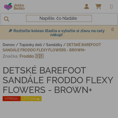
Prejsť na obsah
NÁKUP
🎉 Roztočte koleso šťastia a vytočte si zľavu na celý
nákup!
Domov
/
Topánky deti
/
Sandálky
/
DETSKÉ BAREFOOT
SANDÁLE FRODDO FLEXY FLOWERS - BROWN+
Značka:
Froddo 🇭🇷
DETSKÉ BAREFOOT
SANDÁLE FRODDO FLEXY
FLOWERS - BROWN+
VÝPREDAJ
LETO 2026 🌊