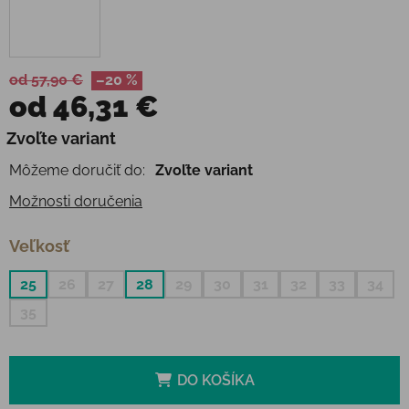
od 57,90 €
–20 %
od
46,31 €
Jednotková cena:
Zvoľte variant
Môžeme doručiť do:
Zvoľte variant
Možnosti doručenia
Veľkosť
25
26
27
28
29
30
31
32
33
34
35
DO KOŠÍKA