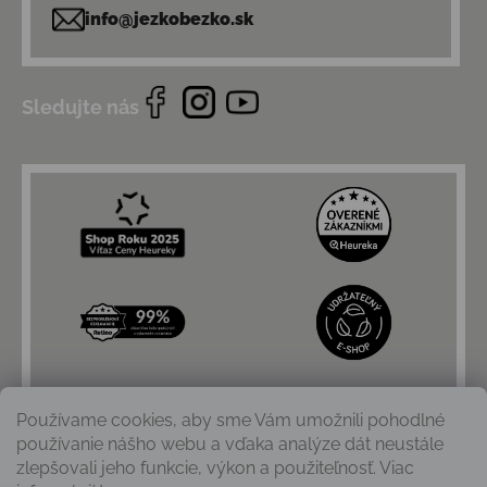
info@jezkobezko.sk
Sledujte nás
Používame cookies, aby sme Vám umožnili pohodlné
používanie nášho webu a vďaka analýze dát neustále
zlepšovali jeho funkcie, výkon a použiteľnosť. Viac