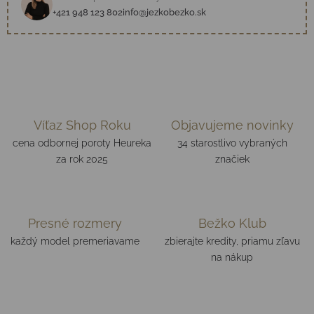
+421 948 123 802
info@jezkobezko.sk
Víťaz Shop Roku
Objavujeme novinky
cena odbornej poroty Heureka
34 starostlivo vybraných
za rok 2025
značiek
Presné rozmery
Bežko Klub
každý model premeriavame
zbierajte kredity, priamu zľavu
na nákup