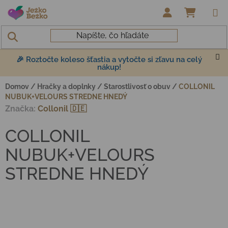
Prejsť na obsah
NÁKUP
🎉 Roztočte koleso šťastia a vytočte si zľavu na celý
nákup!
Domov
/
Hračky a doplnky
/
Starostlivosť o obuv
/
COLLONIL
NUBUK+VELOURS STREDNE HNEDÝ
Značka:
Collonil 🇩🇪
COLLONIL
NUBUK+VELOURS
STREDNE HNEDÝ