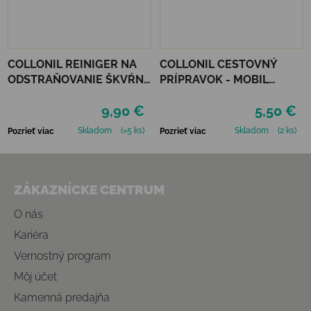
COLLONIL REINIGER NA
COLLONIL CESTOVNÝ
ODSTRAŇOVANIE ŠKVŔN
PRÍPRAVOK - MOBIL
200 ML
ČIERNY
9,90 €
5,50 €
Skladom
(>5 ks)
Skladom
(2 ks)
Pozrieť viac
Pozrieť viac
Zápätie
ZÁKAZNÍCKE CENTRUM
O nás
Kariéra
Vernostný program
Môj účet
Kamenná predajňa