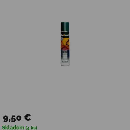
9,50 €
Jednotková cena:
Skladom
(4 ks)