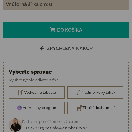
Vnútorná šírka cm: 8
DO KOŠÍKA
ZRÝCHLENÝ NÁKUP
Vyberte správne
Využite rýchle odkazy nižšie.
Veľkostná tabuľka
Nadmerkový ťahák
Vernostný program
Strážiť dostupnosť
Radi vám pomôžeme s výberom
+421 948 123 802
info@jezkobezko.sk