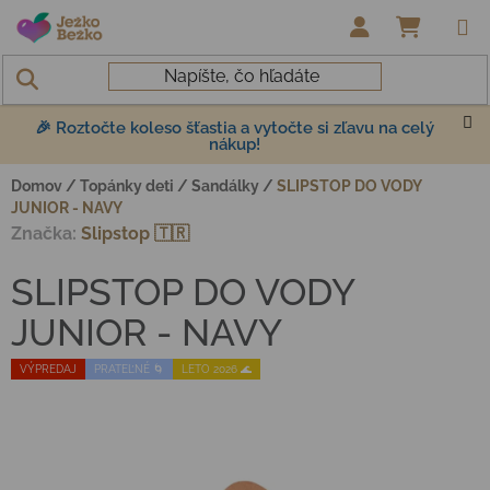
Prejsť na obsah
NÁKUP
🎉 Roztočte koleso šťastia a vytočte si zľavu na celý
nákup!
Domov
/
Topánky deti
/
Sandálky
/
SLIPSTOP DO VODY
JUNIOR - NAVY
Značka:
Slipstop 🇹🇷
SLIPSTOP DO VODY
JUNIOR - NAVY
VÝPREDAJ
PRATEĽNÉ 🌀
LETO 2026 🌊