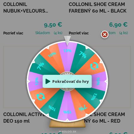
COLLONIL
COLLONIL SHOE CREAM
NUBUK+VELOURS
FAREBNÝ 60 ML - BLACK
STREDNE HNEDÝ
9,50 €
6,90 €
Skladom
(4 ks)
Skladom
(4 ks)
Pozrieť viac
Pozrieť viac
COLLONIL ACTIVE SHOE
COLLONIL SHOE CREAM
DEO 150 ml
FAREBNÝ 60 ML - RED