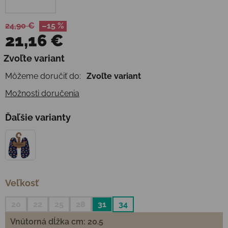
24,90 €
–15 %
21,16 €
Jednotková cena:
Zvoľte variant
Môžeme doručiť do:
Zvoľte variant
Možnosti doručenia
Ďaľšie varianty
Veľkosť
20
22
25
28
31
34
Vnútorná dĺžka cm: 20.5