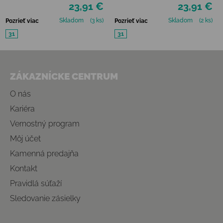
23,91 €
23,91 €
Skladom
(3 ks)
Skladom
(2 ks)
Pozrieť viac
Pozrieť viac
31
31
Zápätie
ZÁKAZNÍCKE CENTRUM
O nás
Kariéra
Vernostný program
Môj účet
Kamenná predajňa
Kontakt
Pravidlá súťaží
Sledovanie zásielky