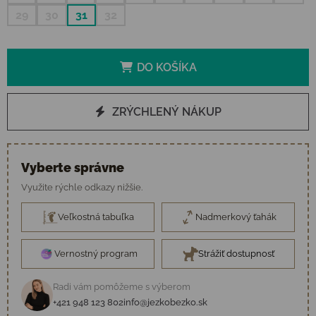
29
30
31
32
DO KOŠÍKA
ZRÝCHLENÝ NÁKUP
Vyberte správne
Využite rýchle odkazy nižšie.
Veľkostná tabuľka
Nadmerkový ťahák
Vernostný program
Strážiť dostupnosť
Radi vám pomôžeme s výberom
+421 948 123 802
info@jezkobezko.sk