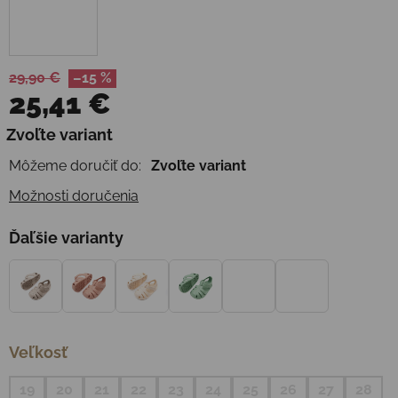
29,90 €
–15 %
25,41 €
Jednotková cena:
Zvoľte variant
Môžeme doručiť do:
Zvoľte variant
Možnosti doručenia
Ďaľšie varianty
Veľkosť
19
20
21
22
23
24
25
26
27
28