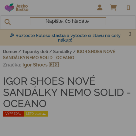
Prejsť na obsah
NÁKUP
🎉 Roztočte koleso šťastia a vytočte si zľavu na celý
nákup!
Domov
/
Topánky deti
/
Sandálky
/
IGOR SHOES NOVÉ
SANDÁLKY NEMO SOLID - OCEANO
Značka:
Igor Shoes 🇪🇸
IGOR SHOES NOVÉ
SANDÁLKY NEMO SOLID -
OCEANO
VÝPREDAJ
LETO 2026 🌊