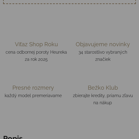
Víťaz Shop Roku
Objavujeme novinky
cena odbornej poroty Heureka
34 starostlivo vybraných
za rok 2025
značiek
Presné rozmery
Bežko Klub
každý model premeriavame
zbierajte kredity, priamu zľavu
na nákup
Popis