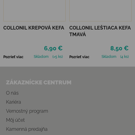
COLLONIL KREPOVÁ KEFA
COLLONIL LEŠTIACA KEFA
TMAVÁ
6,90 €
8,50 €
Skladom
(>5 ks)
Skladom
(4 ks)
Pozrieť viac
Pozrieť viac
Zápätie
ZÁKAZNÍCKE CENTRUM
O nás
Kariéra
Vernostný program
Môj účet
Kamenná predajňa