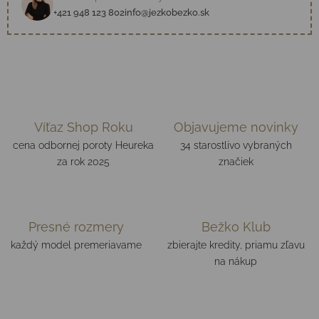
+421 948 123 802
info@jezkobezko.sk
Víťaz Shop Roku
Objavujeme novinky
cena odbornej poroty Heureka
34 starostlivo vybraných
za rok 2025
značiek
Presné rozmery
Bežko Klub
každý model premeriavame
zbierajte kredity, priamu zľavu
na nákup