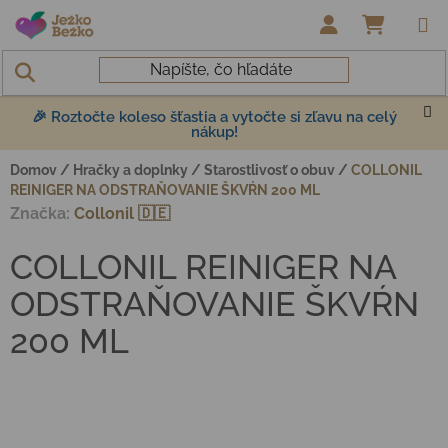
Prejsť na obsah
NÁKUP
🎉 Roztočte koleso šťastia a vytočte si zľavu na celý
nákup!
Domov
/
Hračky a doplnky
/
Starostlivosť o obuv
/
COLLONIL
REINIGER NA ODSTRAŇOVANIE ŠKVŔN 200 ML
Značka:
Collonil 🇩🇪
COLLONIL REINIGER NA
ODSTRAŇOVANIE ŠKVŔN
200 ML