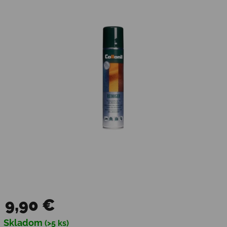
9,90 €
Jednotková cena:
Skladom
(>5 ks)