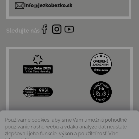
info@jezkobezko.sk
Sledujte nás
Používame cookies, aby sme Vám umožnili pohodlné
používanie nášho webu a vďaka analýze dát neustále
zlepšovali jeho funkcie, výkon a použiteľnosť. Viac