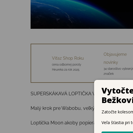
Objavujeme
Víťaz Shop Roku
novinky
cena odbornej poroty
34 starostlivo vybraný
Heureka za rok 2025
značiek
SUPERSKÁKAVÁ LOPTIČKA WABOBA MOON B
Malý krok pre Wabobu, veľký odraz pre ľudstv
Loptička Moon akoby popierala zákon gravitác