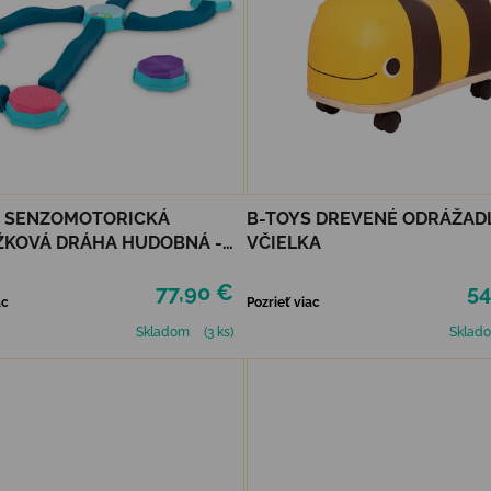
S SENZOMOTORICKÁ
B-TOYS DREVENÉ ODRÁŽADL
ŽKOVÁ DRÁHA HUDOBNÁ -
VČIELKA
CE & GROOVE
77,90 €
54
ac
Pozrieť viac
Skladom
(3 ks)
Sklad