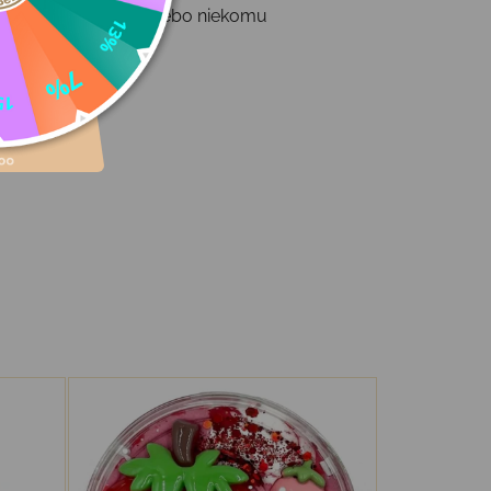
u donesiete domov, alebo niekomu