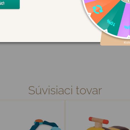
vá, nebudete chcieť prestať, a budete úplná hviezda, keď j
Súvisiaci tovar