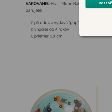
VAROVANIE:
Hra s Moon Ball je vysoko návyko
darujete!
při odraze vydává “pop” zvuk
vhodné od 5 rokov
priemer 6,3 cm