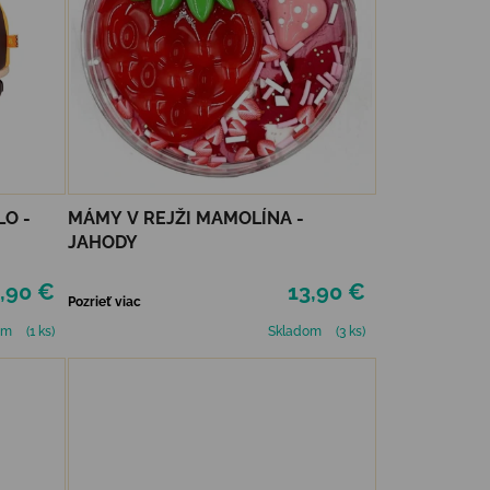
O -
MÁMY V REJŽI MAMOLÍNA -
JAHODY
,90 €
13,90 €
Pozrieť viac
om
(1 ks)
Skladom
(3 ks)