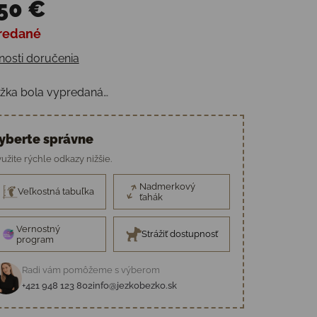
50 €
redané
otková cena:
osti doručenia
žka bola vypredaná…
yberte správne
užite rýchle odkazy nižšie.
Nadmerkový
Veľkostná tabuľka
ťahák
Vernostný
Strážiť dostupnosť
program
Radi vám pomôžeme s výberom
+421 948 123 802
info@jezkobezko.sk