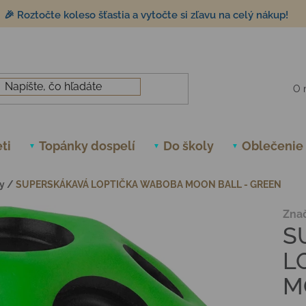
🎉 Roztočte koleso šťastia a vytočte si zľavu na celý nákup!
O 
ti
Topánky dospelí
Do školy
Oblečenie
y
/
SUPERSKÁKAVÁ LOPTIČKA WABOBA MOON BALL - GREEN
Zna
S
L
M