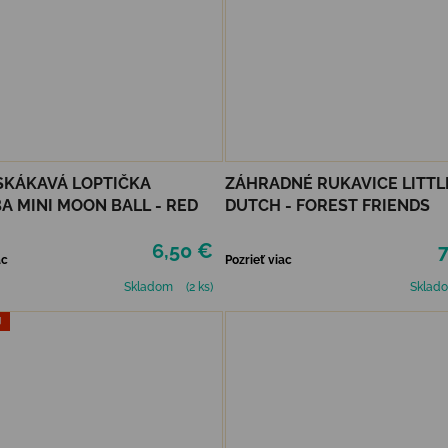
SKÁKAVÁ LOPTIČKA
ZÁHRADNÉ RUKAVICE LITTL
 MINI MOON BALL - RED
DUTCH - FOREST FRIENDS
6,50 €
7
ac
Pozrieť viac
Skladom
(2 ks)
Sklad
J