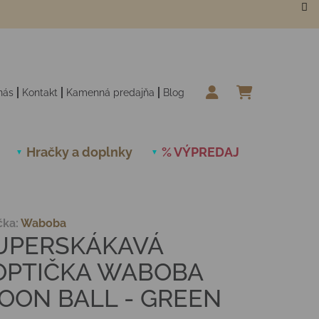
nás
Kontakt
Kamenná predajňa
Blog
NÁKUPN
Hračky a doplnky
% VÝPREDAJ
Novinky
čka:
Waboba
UPERSKÁKAVÁ
OPTIČKA WABOBA
OON BALL - GREEN