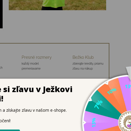
Presné rozmery
Bežko Klub
každý model
zbierajte kredity, priamu
ch
premeriavame
zľavu na nákup
ALL - BLUE
o 😊
ie - odráža sa až do výšky 30 metrov!