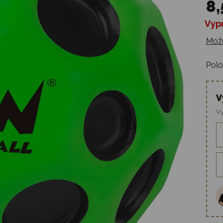
8,
Vyp
Jedn
Možn
Polo
V
Vy