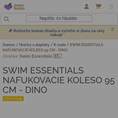
Prejsť na obsah
NÁKUP
🎉 Roztočte koleso šťastia a vytočte si zľavu na celý
nákup!
Domov
/
Hračky a doplnky
/
K vode
/
SWIM ESSENTIALS
NAFUKOVACIE KOLESO 95 CM - DINO
Značka:
Swim Essentials 🇳🇱
SWIM ESSENTIALS
NAFUKOVACIE KOLESO 95
CM - DINO
LETO 2026 🌊