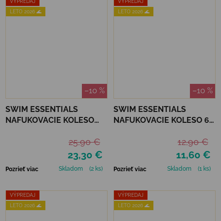
VÝPREDAJ
VÝPREDAJ
LETO 2026 🌊
LETO 2026 🌊
–10 %
–10 %
SWIM ESSENTIALS
SWIM ESSENTIALS
NAFUKOVACIE KOLESO
NAFUKOVACIE KOLESO 65
PRE BÁBÄTKÁ - COZY
CM - ČAJKA
25,90 €
12,90 €
HEARTS
23,30 €
11,60 €
Skladom
(2 ks)
Skladom
(1 ks)
Pozrieť viac
Pozrieť viac
VÝPREDAJ
VÝPREDAJ
LETO 2026 🌊
LETO 2026 🌊