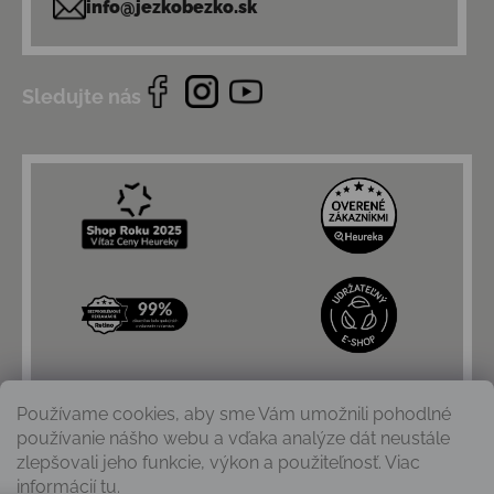
info@jezkobezko.sk
Sledujte nás
Používame cookies, aby sme Vám umožnili pohodlné
používanie nášho webu a vďaka analýze dát neustále
zlepšovali jeho funkcie, výkon a použiteľnosť. Viac
informácií
tu
.