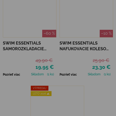
–60 %
–10 %
SWIM ESSENTIALS
SWIM ESSENTIALS
SAMOROZKLADACIE
NAFUKOVACIE KOLESO
TIENIDLO PRE JEDNU
PRE BÁBÄTKÁ - BROWN
49,90 €
25,90 €
OSOBU - CHEERS
LEOPARD
19,95 €
23,30 €
Skladom
(1 ks)
Skladom
(1 ks)
Pozrieť viac
Pozrieť viac
VÝPREDAJ
LETO 2026 🌊