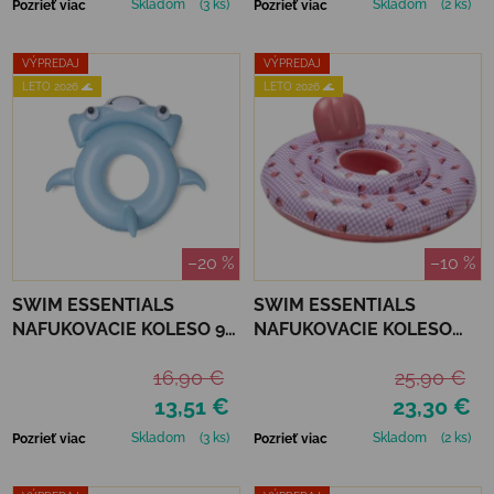
Skladom
(3 ks)
Skladom
(2 ks)
Pozrieť viac
Pozrieť viac
VÝPREDAJ
VÝPREDAJ
LETO 2026 🌊
LETO 2026 🌊
–20 %
–10 %
SWIM ESSENTIALS
SWIM ESSENTIALS
NAFUKOVACIE KOLESO 95
NAFUKOVACIE KOLESO
CM - ŽRALOK
PRE BÁBÄTKÁ -
16,90 €
25,90 €
STRAWBERRY
13,51 €
23,30 €
Skladom
(3 ks)
Skladom
(2 ks)
Pozrieť viac
Pozrieť viac