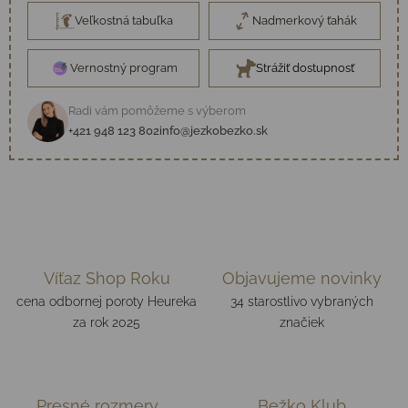
Veľkostná tabuľka
Nadmerkový ťahák
Vernostný program
Strážiť dostupnosť
Radi vám pomôžeme s výberom
+421 948 123 802
info@jezkobezko.sk
Víťaz Shop Roku
Objavujeme novinky
cena odbornej poroty Heureka
34 starostlivo vybraných
za rok 2025
značiek
Presné rozmery
Bežko Klub