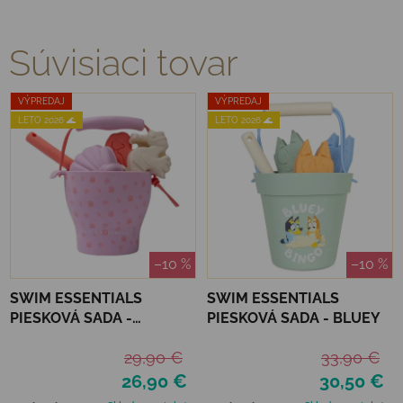
Súvisiaci tovar
VÝPREDAJ
VÝPREDAJ
LETO 2026 🌊
LETO 2026 🌊
–10 %
–10 %
SWIM ESSENTIALS
SWIM ESSENTIALS
PIESKOVÁ SADA -
PIESKOVÁ SADA - BLUEY
MERMAID
29,90 €
33,90 €
26,90 €
30,50 €