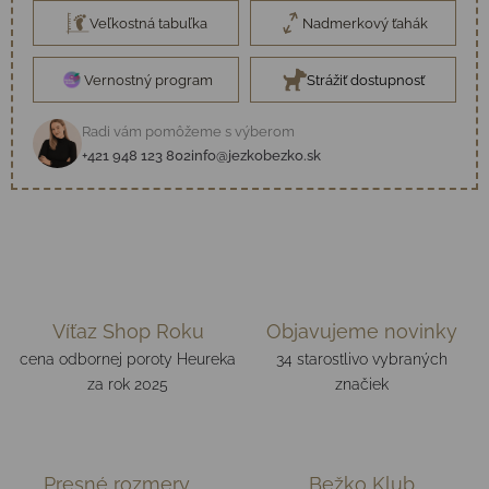
Veľkostná tabuľka
Nadmerkový ťahák
Vernostný program
Strážiť dostupnosť
Radi vám pomôžeme s výberom
+421 948 123 802
info@jezkobezko.sk
Víťaz Shop Roku
Objavujeme novinky
cena odbornej poroty Heureka
34 starostlivo vybraných
za rok 2025
značiek
Presné rozmery
Bežko Klub