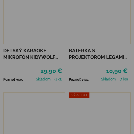
DETSKÝ KARAOKE
BATERKA S
MIKROFÓN KIDYWOLF
PROJEKTOROM LEGAMI
KIDYMIC - MODRÝ
STORY - PINK
29,90 €
10,90 €
Skladom
(1 ks)
Skladom
(3 ks)
Pozrieť viac
Pozrieť viac
VÝPREDAJ