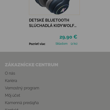
DETSKÉ BLUETOOTH
SLÚCHADLÁ KIDYWOLF
KIDYEARS - MODRÉ
29,90 €
Skladom
(2 ks)
Pozrieť viac
Zápätie
ZÁKAZNÍCKE CENTRUM
O nás
Kariéra
Vernostný program
Môj účet
Kamenná predajňa