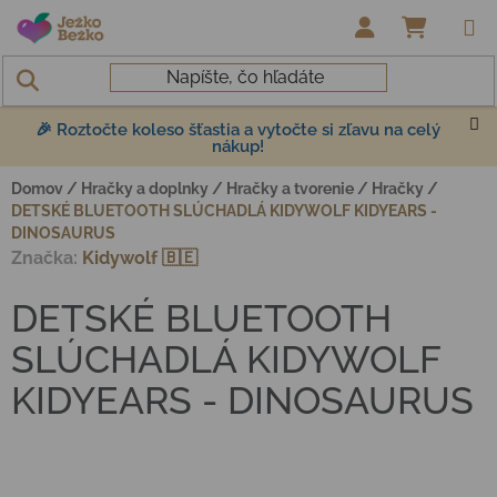
Prejsť na obsah
NÁKUP
🎉 Roztočte koleso šťastia a vytočte si zľavu na celý
nákup!
Domov
/
Hračky a doplnky
/
Hračky a tvorenie
/
Hračky
/
DETSKÉ BLUETOOTH SLÚCHADLÁ KIDYWOLF KIDYEARS -
DINOSAURUS
Značka:
Kidywolf 🇧🇪
DETSKÉ BLUETOOTH
SLÚCHADLÁ KIDYWOLF
KIDYEARS - DINOSAURUS