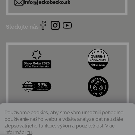
info@jezkobezko.sk
Sledujte nás
Používame cookies, aby sme Vám umožnili pohodlné
používanie nášho webu a vďaka analýze dát neustále
zlepšovali jeho funkcie, výkon a použiteľnosť. Viac
informácií
tu
.