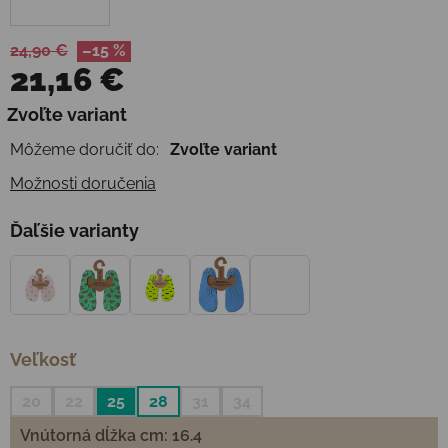
24,90 €
–15 %
21,16 €
Jednotková cena:
Zvoľte variant
Môžeme doručiť do:
Zvoľte variant
Možnosti doručenia
Ďaľšie varianty
Veľkosť
20
22
25
28
31
34
Vnútorná dĺžka cm: 16.4