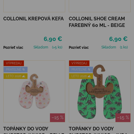
COLLONIL KREPOVÁ KEFA
COLLONIL SHOE CREAM
FAREBNÝ 60 ML - BEIGE
6,90 €
6,90 €
Skladom
(>5 ks)
Skladom
(1 ks)
Pozrieť viac
Pozrieť viac
VÝPREDAJ
VÝPREDAJ
PRATEĽNÉ 🌀
PRATEĽNÉ 🌀
LETO 2026 🌊
LETO 2026 🌊
–15 %
–15 %
TOPÁNKY DO VODY
TOPÁNKY DO VODY