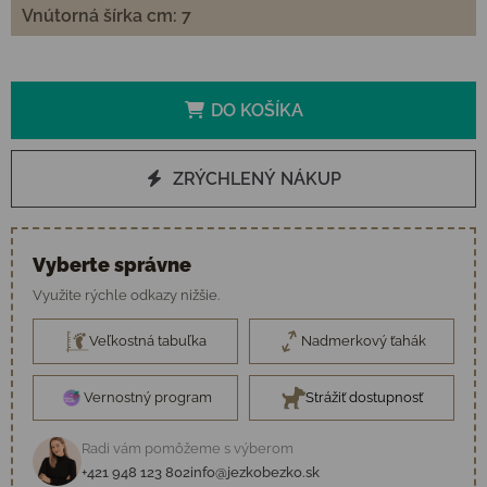
Vnútorná šírka cm: 7
DO KOŠÍKA
ZRÝCHLENÝ NÁKUP
Vyberte správne
Využite rýchle odkazy nižšie.
Veľkostná tabuľka
Nadmerkový ťahák
Vernostný program
Strážiť dostupnosť
Radi vám pomôžeme s výberom
+421 948 123 802
info@jezkobezko.sk