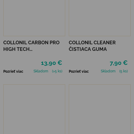
COLLONIL CARBON PRO
COLLONIL CLEANER
HIGH TECH
ČISTIACA GUMA
IMPREGNAČNÝ SPREJ 400
13,90 €
7,90 €
ML
Skladom
(>5 ks)
Skladom
(5 ks)
Pozrieť viac
Pozrieť viac