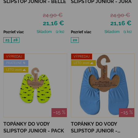
SLIPSTOP JUNIOR - BELLE
SLIPSTOP JUNIOR - JURA
24,90 €
24,90 €
21,16 €
21,16 €
Skladom
(2 ks)
Skladom
(1 ks)
Pozrieť viac
Pozrieť viac
25
28
20
VÝPREDAJ
VÝPREDAJ
PRATEĽNÉ 🌀
LETO 2026 🌊
LETO 2026 🌊
–15 %
–15 %
TOPÁNKY DO VODY
TOPÁNKY DO VODY
SLIPSTOP JUNIOR - PACK
SLIPSTOP JUNIOR -
SAPHIRE