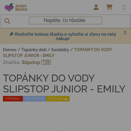
Prejsť na obsah
NÁKUP
🎉 Roztočte koleso šťastia a vytočte si zľavu na celý
nákup!
Domov
/
Topánky deti
/
Sandálky
/
TOPÁNKY DO VODY
SLIPSTOP JUNIOR - EMILY
Značka:
Slipstop 🇹🇷
TOPÁNKY DO VODY
SLIPSTOP JUNIOR - EMILY
VÝPREDAJ
PRATEĽNÉ 🌀
LETO 2026 🌊